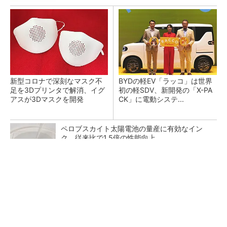
新型コロナで深刻なマスク不
BYDの軽EV「ラッコ」は世界
足を3Dプリンタで解消、イグ
初の軽SDV、新開発の「X-PA
アスが3Dマスクを開発
CK」に電動システ...
ペロブスカイト太陽電池の量産に有効なイン
ク、従来比で1.5倍の性能向上
【西野亮廣】ビジネス書最新刊『北極星 僕た
ちはどう働くか』
PR(FINCHI on GOETHE)