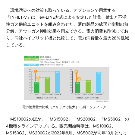
環境汚染への対策も取っている。オプションで用意する
「INFILT-V」は、eV-LINE方式による安定した計量、射出と不活
性ガス供給ユニットを組み合わせた。薄肉製品の成形と樹脂の熱
分解、アウトガス抑制効果を両立できる。電力消費も削減してお
り、同社ハイブリッド機と比較して、電力消費量を最大28％低減
している。
電力消費量の比較［クリックで拡大］ 出所：ソディック
MS100G2のほか、「MS150G2」「MS200G2」「MS50G2」の
4機種をラインアップする。販売開始時期は、MS100G2、
MS150G2、MS200G2が2022年8月、MS50G2が同年10月となっ