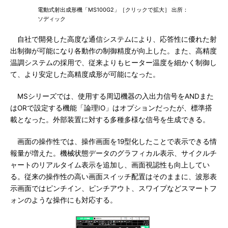
電動式射出成形機「MS100G2」［クリックで拡大］ 出所：
ソディック
自社で開発した高度な通信システムにより、応答性に優れた射
出制御が可能になり各動作の制御精度が向上した。また、高精度
温調システムの採用で、従来よりもヒーター温度を細かく制御し
て、より安定した高精度成形が可能になった。
MSシリーズでは、使用する周辺機器の入出力信号をANDまた
はORで設定する機能「論理IO」はオプションだったが、標準搭
載となった。外部装置に対する多種多様な信号を生成できる。
画面の操作性では、操作画面を19型化したことで表示できる情
報量が増えた。機械状態データのグラフィカル表示、サイクルチ
ャートのリアルタイム表示を追加し、画面視認性も向上してい
る。従来の操作性の高い画面スイッチ配置はそのままに、波形表
示画面ではピンチイン、ピンチアウト、スワイプなどスマートフ
ォンのような操作にも対応する。