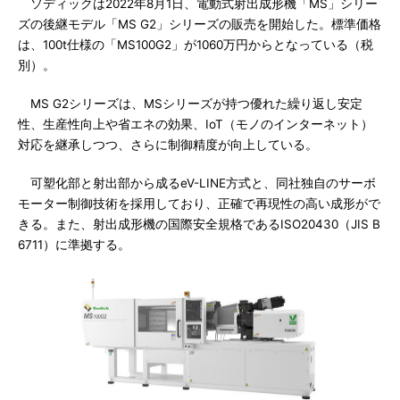
ソディックは2022年8月1日、電動式射出成形機「MS」シリー
ズの後継モデル「MS G2」シリーズの販売を開始した。標準価格
は、100t仕様の「MS100G2」が1060万円からとなっている（税
別）。
MS G2シリーズは、MSシリーズが持つ優れた繰り返し安定
性、生産性向上や省エネの効果、IoT（モノのインターネット）
対応を継承しつつ、さらに制御精度が向上している。
可塑化部と射出部から成るeV-LINE方式と、同社独自のサーボ
モーター制御技術を採用しており、正確で再現性の高い成形がで
きる。また、射出成形機の国際安全規格であるISO20430（JIS B
6711）に準拠する。