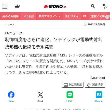
組み込み開発
メカ設計
製造マネジメント
モビリティ
FA
素材／化学
ニュース
2022年8月18日
FAニュース
制御精度をさらに進化、ソディックが電動式射出
成形機の後継モデル発売
ソディックは、電動式射出成形機「MS」シリーズの後継モデル
「MS G2」シリーズの販売を開始した。MSシリーズが持つ優れ
た繰り返し安定性、生産性向上や省エネの効果、IoT対応を継承
しつつ、さらに制御精度が向上している。
[MONOist]
PC用表示
関連情報
Share
Post
LINE
Hatena