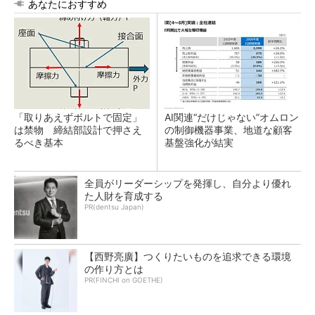
あなたにおすすめ
「取りあえずボルトで固定」
AI関連“だけじゃない”オムロン
は禁物 締結部設計で押さえ
の制御機器事業、地道な顧客
るべき基本
基盤強化が結実
全員がリーダーシップを発揮し、自分より優れ
た人財を育成する
PR(dentsu Japan)
【西野亮廣】つくりたいものを追求できる環境
の作り方とは
PR(FINCHI on GOETHE)