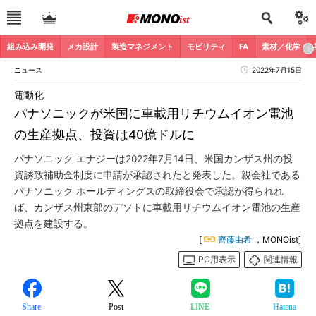
組み込み開発
メカ設計
製造マネジメント
モビリティ
FA
素材／化学
ニュース
2022年7月15日
電動化
パナソニックが米国に車載用リチウムイオン電池
の生産拠点、投資は40億ドルに
パナソニック エナジーは2022年7月14日、米国カンザス州の投
資誘致補助金制度に申請が承認されたと発表した。親会社である
パナソニック ホールディングスの取締役会で承認が得られれ
ば、カンザス州東部のデソトに車載用リチウムイオン電池の生産
拠点を建設する。
[
齊藤由希
，MONOist]
PC用表示
関連情報
Share
Post
LINE
Hatena