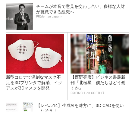
チームが本音で意見を交わし合い、多様な人財
が挑戦できる組織へ
PR(dentsu Japan)
新型コロナで深刻なマスク不
【西野亮廣】ビジネス書最新
足を3Dプリンタで解消、イグ
刊『北極星 僕たちはどう働
アスが3Dマスクを開発
くか』
PR(FINCHI on GOETHE)
【レベル14】生成AIを味方に、3D CADを使い
こなそう！