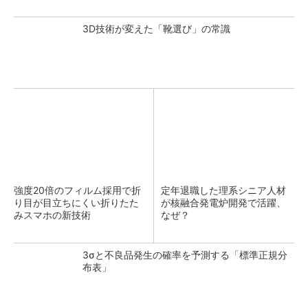
3D技術が変えた「靴選び」の常識
強度20倍のフィルム採用で折
定年退職した理系シニア人材
り目が目立ちにくい折りたた
が核融合発電炉開発で活躍、
みスマホの新技術
なぜ？
3σと不良品発生の確率を予測する「標準正規分
布表」