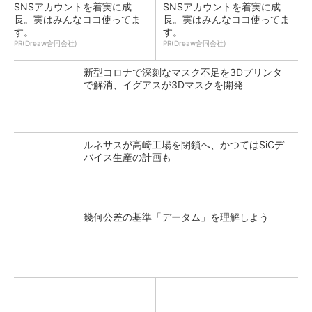
SNSアカウントを着実に成
SNSアカウントを着実に成
長。実はみんなココ使ってま
長。実はみんなココ使ってま
す。
す。
PR(Dreaw合同会社)
PR(Dreaw合同会社)
新型コロナで深刻なマスク不足を3Dプリンタ
で解消、イグアスが3Dマスクを開発
ルネサスが高崎工場を閉鎖へ、かつてはSiCデ
バイス生産の計画も
幾何公差の基準「データム」を理解しよう