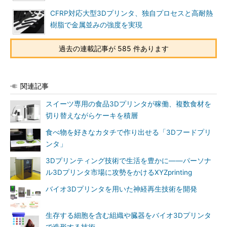
CFRP対応大型3Dプリンタ、独自プロセスと高耐熱
樹脂で金属並みの強度を実現
過去の連載記事が 585 件あります
関連記事
スイーツ専用の食品3Dプリンタが稼働、複数食材を
切り替えながらケーキを積層
食べ物を好きなカタチで作り出せる「3Dフードプリ
ンタ」
3Dプリンティング技術で生活を豊かに――パーソナ
ル3Dプリンタ市場に攻勢をかけるXYZprinting
バイオ3Dプリンタを用いた神経再生技術を開発
生存する細胞を含む組織や臓器をバイオ3Dプリンタ