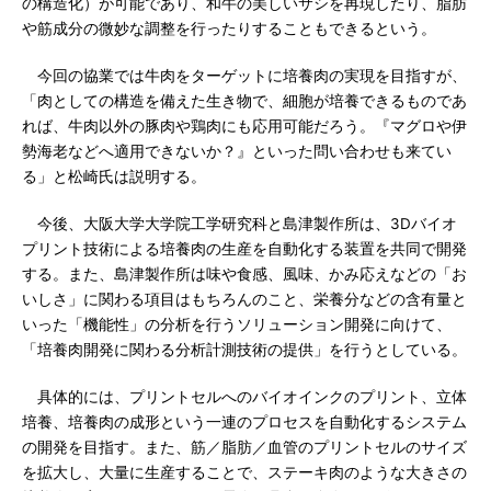
の構造化）が可能であり、和牛の美しいサシを再現したり、脂肪
や筋成分の微妙な調整を行ったりすることもできるという。
今回の協業では牛肉をターゲットに培養肉の実現を目指すが、
「肉としての構造を備えた生き物で、細胞が培養できるものであ
れば、牛肉以外の豚肉や鶏肉にも応用可能だろう。『マグロや伊
勢海老などへ適用できないか？』といった問い合わせも来てい
る」と松崎氏は説明する。
今後、大阪大学大学院工学研究科と島津製作所は、3Dバイオ
プリント技術による培養肉の生産を自動化する装置を共同で開発
する。また、島津製作所は味や食感、風味、かみ応えなどの「お
いしさ」に関わる項目はもちろんのこと、栄養分などの含有量と
いった「機能性」の分析を行うソリューション開発に向けて、
「培養肉開発に関わる分析計測技術の提供」を行うとしている。
具体的には、プリントセルへのバイオインクのプリント、立体
培養、培養肉の成形という一連のプロセスを自動化するシステム
の開発を目指す。また、筋／脂肪／血管のプリントセルのサイズ
を拡大し、大量に生産することで、ステーキ肉のような大きさの