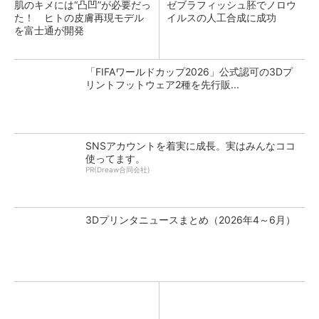
肌のキメには“凸凹”が必要だっ
ゼブラフィッシュ胚でノロウ
た！ ヒトの皮膚再現モデル
イルスの人工合成に成功
を富士通が開発
「FIFAワールドカップ2026」公式認可の3Dプ
リントフットウェア2種を先行販...
SNSアカウントを着実に成長。実はみんなココ
使ってます。
PR(Dreaw合同会社)
3Dプリンタニュースまとめ（2026年4～6月）