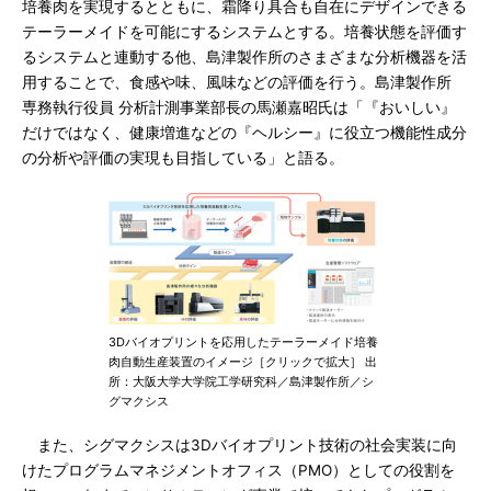
培養肉を実現するとともに、霜降り具合も自在にデザインできる
テーラーメイドを可能にするシステムとする。培養状態を評価す
るシステムと連動する他、島津製作所のさまざまな分析機器を活
用することで、食感や味、風味などの評価を行う。島津製作所
専務執行役員 分析計測事業部長の馬瀬嘉昭氏は「『おいしい』
だけではなく、健康増進などの『ヘルシー』に役立つ機能性成分
の分析や評価の実現も目指している」と語る。
3Dバイオプリントを応用したテーラーメイド培養
肉自動生産装置のイメージ［クリックで拡大］ 出
所：大阪大学大学院工学研究科／島津製作所／シ
グマクシス
また、シグマクシスは3Dバイオプリント技術の社会実装に向
けたプログラムマネジメントオフィス（PMO）としての役割を