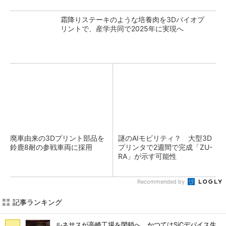
霜降りステーキのような培養肉を3Dバイオプ
リントで、産学共同で2025年に実現へ
廃車由来の3Dプリント部品を
謎のAIモビリティ？ 大型3D
鈴鹿8耐の参戦車両に採用
プリンタで2週間で完成「ZU-
RA」が示す可能性
Recommended by
記事ランキング
ルネサスが高崎工場を閉鎖へ、かつてはSiCデバイス生