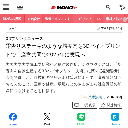
組み込み開発
メカ設計
製造マネジメント
モビリティ
FA
素材／化学
ニュース
2022年3月30日
3Dプリンタニュース
霜降りステーキのような培養肉を3Dバイオプリン
トで、産学共同で2025年に実現へ
大阪大学大学院工学研究科と島津製作所、シグマクシスは、「培
養肉を自動生産する3Dバイオプリント技術」に関する記者説明
会を開催した。同技術の開発および普及によって、食糧問題はも
ちろんのこと、医療や健康、環境などのさまざまな社会課題の解
決につなげることを目指す。
[
八木沢篤
，MONOist]
PC用表示
関連情報
Share
Post
LINE
Hatena