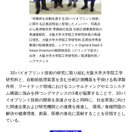
「培養肉を自動生産する3Dバイオプリント技術」
に関する記者説明会に登壇したメンバー。写真左
から島津製作所 専務執行役員 分析計測事業部長の
馬瀬嘉昭氏、大阪大学大学院工学研究科長の馬場
口登氏、大阪大学大学院工学研究科 応用化学専攻
教授の松崎典弥氏、シグマクシス Digital＆SaaS S
herpa Directorの桐原慎也氏［クリックで拡大］
出所：大阪大学大学院工学研究科／島津製作所／
シグマクシス
3Dバイオプリント技術の研究に取り組む大阪大学大学院工学
研究科と、自動前処理装置を含む分析計測機器を手掛ける島津製
作所、フードテック領域におけるコンサルティングやエコシステ
ム構築に強みを持つシグマクシスの3者が協業することで、3Dバ
イオプリント技術の開発を加速させると同時に、社会実装に向け
た関連企業および研究機関との連携を推進し、環境／食糧問題の
解決や健康増進、創薬、医療の進化に貢献することを目指すとし
ている。