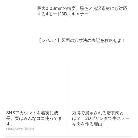
最大0.03mmの精度、黒色／光沢素材にも対応
する4モード3Dスキャナー
【レベル4】図面の穴寸法の表記を攻略せよ！
SNSアカウントを着実に成
万博で展示される培養肉と
長。実はみんなココ使ってま
は？ 3Dプリンタで牛ステー
す。
キ肉を作る理由
PR(Dreaw合同会社)