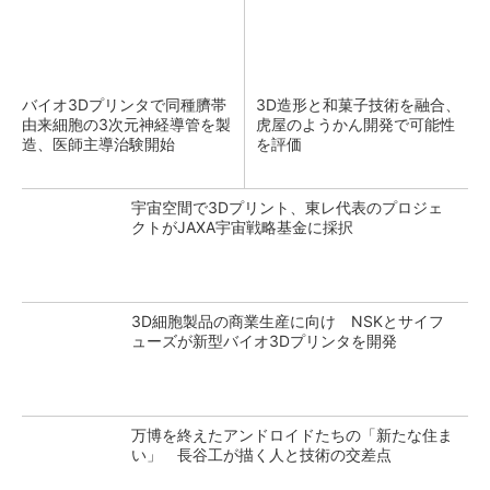
バイオ3Dプリンタで同種臍帯
3D造形と和菓子技術を融合、
由来細胞の3次元神経導管を製
虎屋のようかん開発で可能性
造、医師主導治験開始
を評価
宇宙空間で3Dプリント、東レ代表のプロジェ
クトがJAXA宇宙戦略基金に採択
3D細胞製品の商業生産に向け NSKとサイフ
ューズが新型バイオ3Dプリンタを開発
万博を終えたアンドロイドたちの「新たな住ま
い」 長谷工が描く人と技術の交差点