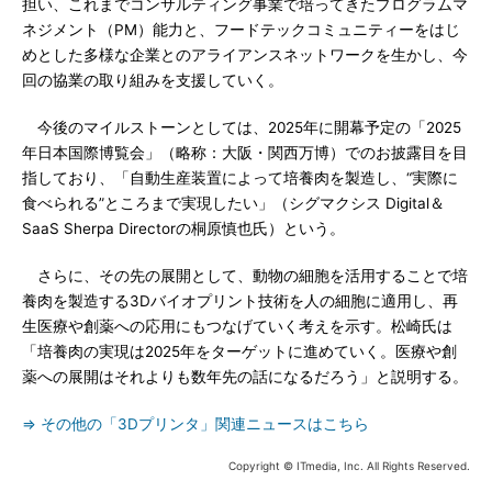
担い、これまでコンサルティング事業で培ってきたプログラムマ
ネジメント（PM）能力と、フードテックコミュニティーをはじ
めとした多様な企業とのアライアンスネットワークを生かし、今
回の協業の取り組みを支援していく。
今後のマイルストーンとしては、2025年に開幕予定の「2025
年日本国際博覧会」（略称：大阪・関西万博）でのお披露目を目
指しており、「自動生産装置によって培養肉を製造し、“実際に
食べられる”ところまで実現したい」（シグマクシス Digital＆
SaaS Sherpa Directorの桐原慎也氏）という。
さらに、その先の展開として、動物の細胞を活用することで培
養肉を製造する3Dバイオプリント技術を人の細胞に適用し、再
生医療や創薬への応用にもつなげていく考えを示す。松崎氏は
「培養肉の実現は2025年をターゲットに進めていく。医療や創
薬への展開はそれよりも数年先の話になるだろう」と説明する。
⇒ その他の「3Dプリンタ」関連ニュースはこちら
Copyright © ITmedia, Inc. All Rights Reserved.