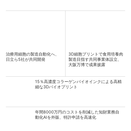
治療用細胞の製造自動化へ、
3D細胞プリントで食用培養肉
日立ら5社が共同開発
製造目指す共同事業体設立、
大阪万博で成果披露
15％高濃度コラーゲンバイオインクによる高精
細な3Dバイオプリント
年間8000万円のコストを削減した知財業務自
動化AIを外販、特許申請を高速化