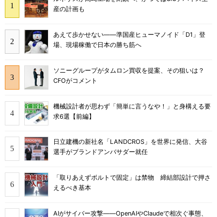
産の計画も
あえて歩かせない――準国産ヒューマノイド「D1」登
場、現場稼働で日本の勝ち筋へ
ソニーグループがタムロン買収を提案、その狙いは？
CFOがコメント
機械設計者が思わず「簡単に言うなや！」と身構える要
求6選【前編】
日立建機の新社名「LANDCROS」を世界に発信、大谷
選手がブランドアンバサダー就任
「取りあえずボルトで固定」は禁物 締結部設計で押さ
えるべき基本
AIがサイバー攻撃――OpenAIやClaudeで相次ぐ事態、