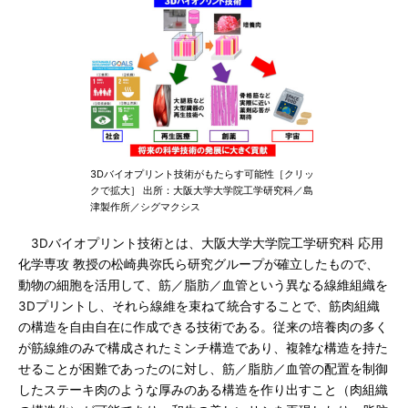
3Dバイオプリント技術がもたらす可能性［クリッ
クで拡大］ 出所：大阪大学大学院工学研究科／島
津製作所／シグマクシス
3Dバイオプリント技術とは、大阪大学大学院工学研究科 応用
化学専攻 教授の松崎典弥氏ら研究グループが確立したもので、
動物の細胞を活用して、筋／脂肪／血管という異なる線維組織を
3Dプリントし、それら線維を束ねて統合することで、筋肉組織
の構造を自由自在に作成できる技術である。従来の培養肉の多く
が筋線維のみで構成されたミンチ構造であり、複雑な構造を持た
せることが困難であったのに対し、筋／脂肪／血管の配置を制御
したステーキ肉のような厚みのある構造を作り出すこと（肉組織