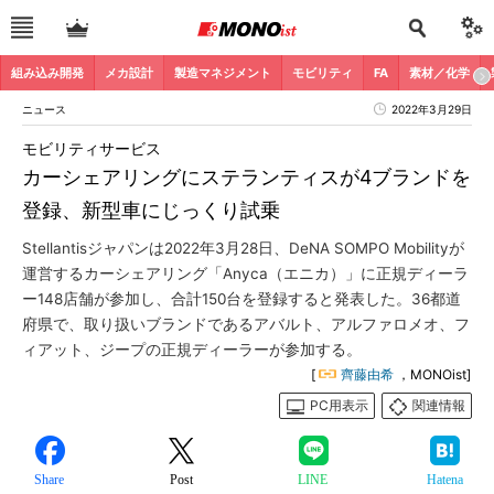
組み込み開発
メカ設計
製造マネジメント
モビリティ
FA
素材／化学
ニュース
2022年3月29日
モビリティサービス
カーシェアリングにステランティスが4ブランドを
登録、新型車にじっくり試乗
Stellantisジャパンは2022年3月28日、DeNA SOMPO Mobilityが
運営するカーシェアリング「Anyca（エニカ）」に正規ディーラ
ー148店舗が参加し、合計150台を登録すると発表した。36都道
府県で、取り扱いブランドであるアバルト、アルファロメオ、フ
ィアット、ジープの正規ディーラーが参加する。
[
齊藤由希
，MONOist]
PC用表示
関連情報
Share
Post
LINE
Hatena