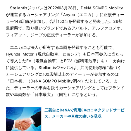
Stellantisジャパンは2022年3月28日、DeNA SOMPO Mobility
が運営するカーシェアリング「Anyca（エニカ）」に正規ディー
ラー148店舗が参加し、合計150台を登録すると発表した。36都
道府県で、取り扱いブランドであるアバルト、アルファロメオ、
フィアット、ジープの正規ディーラーが参加する。
エニカには法人が所有する車両を登録することも可能で、
Hyundai Motor（現代自動車、ヒョンデ）も日本再参入に当たっ
て導入したEV（電気自動車）とFCV（燃料電池車）をエニカ向け
に提供している。Stellantisジャパンは、共同使用契約に基づく
カーシェアリングに100店舗以上のディーラーが参加するのは
「日本初」（DeNA SOMPO Mobility調べ）だとしている。ま
た、ディーラーの車両を扱うカーシェアリングとしてはブランド
数や車両数が「日本最大」（同社）になるという。
三菱自とDeNAで商用EVのコネクテッドサービ
ス、メーカーや車種の違いを吸収