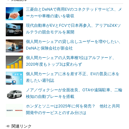
三菱自とDeNAで商用EVのコネクテッドサービス、メ
ーカーや車種の違いを吸収
現代自動車がEVとFCVで日本再参入、アリアbZ4Xソ
ルテラの競合モデルを展開
個人間カーシェアの貸し出しユーザーを増やしたい、
DeNAと保険会社が新会社
個人間カーシェアの人気車種1位はアルファード、
2020年度もトップ3は変わらず
個人間カーシェアに水を差す不正、EVの普及に水を
差したい週刊誌
ノア／ヴォクシーが全面改良、OTAや遠隔駐車、二輪
検知の自動ブレーキを搭載
ホンダとソニーは2025年に何を発売？ 他社と共同
開発中のサービスとのすみ分けは
関連リンク