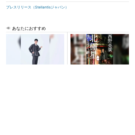
プレスリリース（Stellantisジャパン）
あなたにおすすめ
【西野亮廣】つくりたいもの
【西野亮廣】ビジネス書最新
を追求できる環境の作り方と
刊『北極星 僕たちはどう働
は
くか』
PR(FINCHI on GOETHE)
PR(FINCHI on GOETHE)
【見城徹×藤田晋】AI時代でも変わらない経営
者の本質
PR(FINCHI on GOETHE)