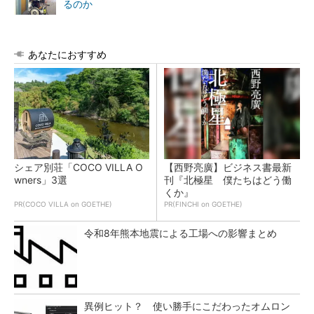
るのか
あなたにおすすめ
シェア別荘「COCO VILLA O
【西野亮廣】ビジネス書最新
wners」3選
刊『北極星 僕たちはどう働
くか』
PR(COCO VILLA on GOETHE)
PR(FINCHI on GOETHE)
令和8年熊本地震による工場への影響まとめ
異例ヒット？ 使い勝手にこだわったオムロン