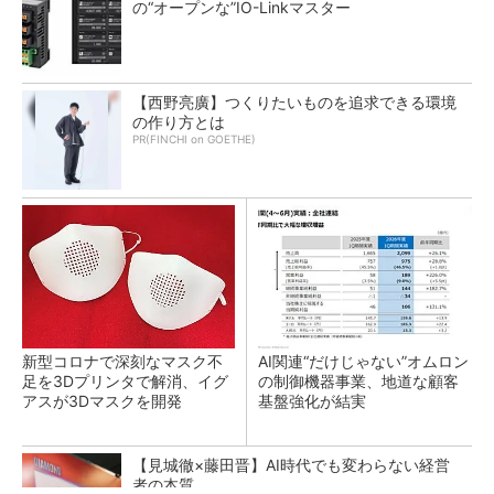
の“オープンな”IO-Linkマスター
【西野亮廣】つくりたいものを追求できる環境
の作り方とは
PR(FINCHI on GOETHE)
新型コロナで深刻なマスク不
AI関連“だけじゃない”オムロン
足を3Dプリンタで解消、イグ
の制御機器事業、地道な顧客
アスが3Dマスクを開発
基盤強化が結実
【見城徹×藤田晋】AI時代でも変わらない経営
者の本質