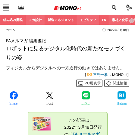
組み込み開発
メカ設計
製造マネジメント
モビリティ
FA
素材／化学
コラム
2022年3月18日
FAメルマガ 編集後記
ロボットに見るデジタル化時代の新たなモノづく
りの姿
フィジカルからデジタルへの一方通行の動きではありません。
[
三島一孝
，MONOist]
PC用表示
関連情報
Share
Post
LINE
Hatena
この記事は、
2022年3月18日発行
の「
FA メールマガ