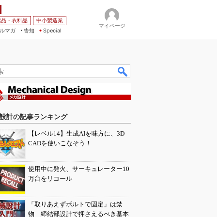
薬品・衣料品
中小製造業
マイページ
ルマガ
告知
Special
設計の記事ランキング
【レベル14】生成AIを味方に、3D
CADを使いこなそう！
使用中に発火、サーキュレーター10
万台をリコール
「取りあえずボルトで固定」は禁
物 締結部設計で押さえるべき基本