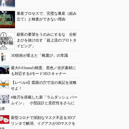
量産プロセスで、完璧な量産（組み
立て）と検査ができない理由
顧客の要望をうのみにするな 分析
まひを抜け出す「超上流のプロトタ
イピング」
3D技術が変えた「靴選び」の常識
最大0.03mmの精度、黒色／光沢素材に
も対応する4モード3Dスキャナー
【レベル4】図面の穴寸法の表記を攻略
せよ！
6枚刃を搭載した新「ラムダッシュ パー
ムイン」 小型設計と意匠性をさらに
追求
新型コロナで深刻なマスク不足を3Dプ
リンタで解消、イグアスが3Dマスクを