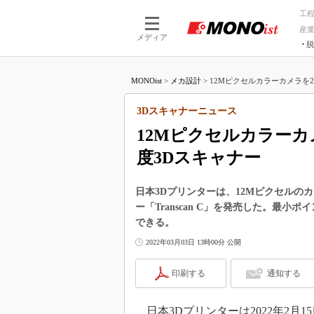
工
産
メディア
脱
つながる技術
AI×技術
MONOist
>
メカ設計
>
12Mピクセルカラーカメラを2
つながる工場
AI×設備
つながるサービ
Physical
3Dスキャナーニュース
12Mピクセルカラー
度3Dスキャナー
日本3Dプリンターは、12Mピクセルの
ー「Transcan C」を発売した。最小
できる。
2022年03月03日 13時00分 公開
印刷する
通知する
日本3Dプリンターは2022年2月