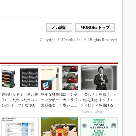
メカ設計
MONOist トップ
Copyright © ITmedia, Inc. All Rights Reserved.
異例ヒット？ 使い勝
狭小な駐車場に、シャ
「楽しさ」を感じ、人
手にこだわったオムロ
ープがポールカメラ式
の心を動かすクリエイ
ンの“オープンな”IO-L
製品発表 市場シェア
ティビティを届ける
inkマスター
10％目指す
PR(dentsu Japan)