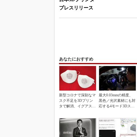
プレスリリース
あなたにおすすめ
新型コロナで深刻なマ
最大0.03mmの精度、
スク不足を3Dプリン
黒色／光沢素材にも対
タで解消、イグアスが
応する4モード3Dスキ
3Dマスクを開発
ャナー