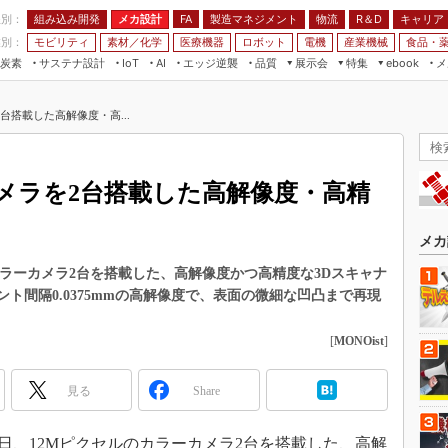
程別：
組み込み開発
メカ設計
製造マネジメント
物流
R＆D
キャリア
FA
業別：
モビリティ
素材／化学
医療機器
ロボット
電機
産業機械
食品・
炭素
サステナ設計
エッジ逆襲
品質
展示会
特集
メ
IoT
AI
ebook
伝承
組み込み開発
CEATEC
読者調査まとめ
編集後記
台搭載した高解像度・高...
JIMTOF
保全
メカ設計
つながるクルマ
組込み/エッジ コンピューティング
ス
 AI
製造マネジメント
5G
展＆IoT/5Gソリューション展
VR／AR
FA
カメラを2台搭載した高解像度・高精
IIFES
モビリティ
フィールドサービス
国際ロボット展
素材／化学
FPGA
メカ
ジャパンモビリティショー
組み込み画像技術
カラーカメラ2台を搭載した、高解像度かつ高精度な3Dスキャナ
TECHNO-FRONTIER
ポイント間隔0.0375mmの高解像度で、表面の微細な凹凸まで再現
組み込みモデリング
人テク展
Windows Embedded
[
MONOist
]
スマート工場EXPO
車載ソフト開発
EdgeTech+
見る
Share
ISO26262
日本ものづくりワールド
無償設計ツール
AUTOMOTIVE WORLD
15日、12Mピクセルのカラーカメラ2台を搭載した、高解