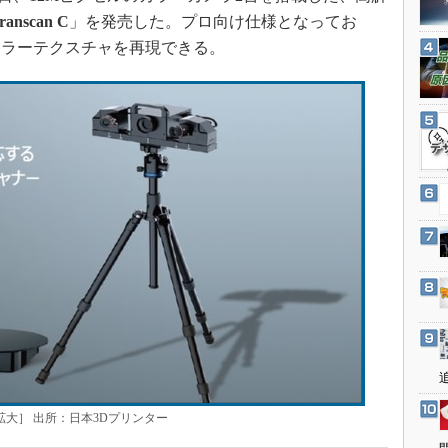
3Dプリンタ
産業オープンネット展
ranscan C
」を発売した。プロ向け仕様となってお
デジタルツインとCAE
カラーテクスチャを再現できる。
S＆OP
インダストリー4.0
イノベーション
製造業ビッグデータ
メイドインジャパン
植物工場
知財マネジメント
海外生産
グローバル設計・開発
制御セキュリティ
新型コロナへの対応
クで拡大］ 出所：日本3Dプリンター