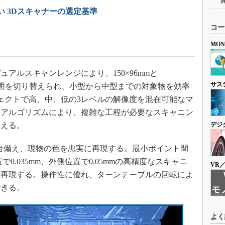
い 3Dスキャナーの選定基準
コー
MO
ルスキャンレンジにより、150×96mmと
サス
ング範囲を切り替えられ、小型から中型までの対象物を効率
ェクトで高、中、低の3レベルの解像度を混在可能なマ
ンアルゴリズムにより、複雑な工程が必要なスキャニン
行える。
デジ
台備え、現物の色を忠実に再現する。最小ポイント間
置で0.035mm、外側位置で0.05mmの高精度なスキャニ
VR
で再現する。操作性に優れ、ターンテーブルの回転によ
できる。
よく