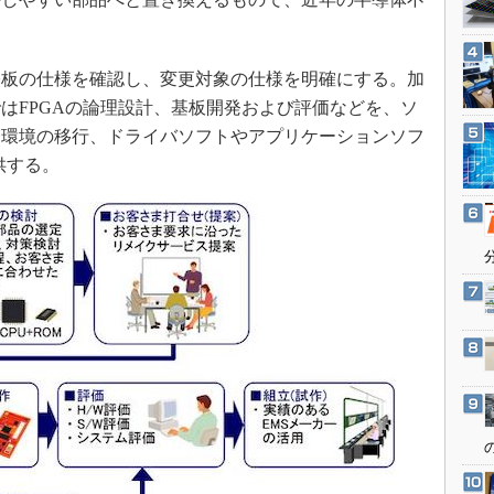
3Dプリンタ
産業オープンネット展
デジタルツインとCAE
S＆OP
板の仕様を確認し、変更対象の仕様を明確にする。加
はFPGAの論理設計、基板開発および評価などを、ソ
インダストリー4.0
発環境の移行、ドライバソフトやアプリケーションソフ
イノベーション
供する。
製造業ビッグデータ
メイドインジャパン
植物工場
知財マネジメント
海外生産
グローバル設計・開発
制御セキュリティ
新型コロナへの対応