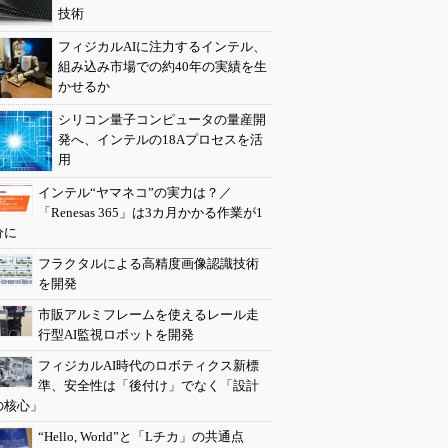
技術
フィジカルAIに注力するインテル、
組み込み市場での約40年の実績を生
かせるか
シリコン量子コンピュータの量産開
発へ、インテルの18Aプロセスを活
用
インテル“ヤマネコ”の実力は？／
「Renesas 365」は3カ月かかる作業が1
分に
フラクタルによる高精度画像認識技術
を開発
市販アルミフレームを使えるレール走
行型AI監視ロボットを開発
フィジカルAI時代のロボティクス新標
準、安全性は「後付け」でなく「設計
の核心」
“Hello, World”と「Lチカ」の共通点