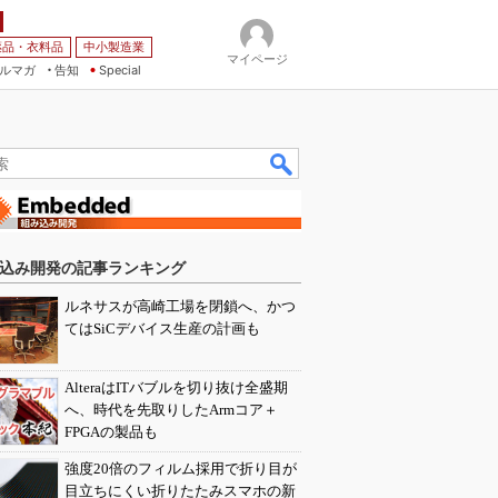
薬品・衣料品
中小製造業
マイページ
ルマガ
告知
Special
込み開発の記事ランキング
ルネサスが高崎工場を閉鎖へ、かつ
てはSiCデバイス生産の計画も
AlteraはITバブルを切り抜け全盛期
へ、時代を先取りしたArmコア＋
FPGAの製品も
強度20倍のフィルム採用で折り目が
目立ちにくい折りたたみスマホの新