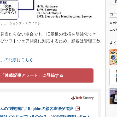
コー
ロボ
ソリューションズ・テクノロジー
エッ
見当たらない場合でも、旧基板の仕様を明確化でき
よびソフトウェア開発に対応するため、顧客は管理工数
よく
ス」の記事はこちら
を「連載記事アラート」に登録する
ムの“理想郷”／Rapidusの顧客獲得が進捗
策はどうなっているのか？ 2025年版調査レポート