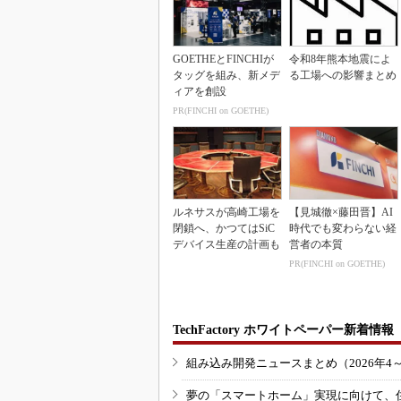
GOETHEとFINCHIが
令和8年熊本地震によ
タッグを組み、新メデ
る工場への影響まとめ
ィアを創設
PR(FINCHI on GOETHE)
ルネサスが高崎工場を
【見城徹×藤田晋】AI
閉鎖へ、かつてはSiC
時代でも変わらない経
デバイス生産の計画も
営者の本質
PR(FINCHI on GOETHE)
TechFactory ホワイトペーパー新着情報
組み込み開発ニュースまとめ（2026年4
夢の「スマートホーム」実現に向けて、