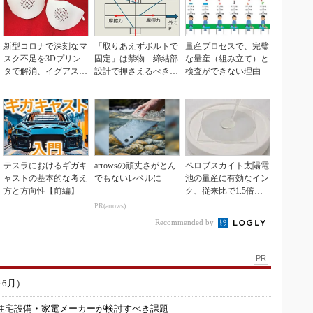
新型コロナで深刻なマ
「取りあえずボルトで
量産プロセスで、完璧
スク不足を3Dプリン
固定」は禁物 締結部
な量産（組み立て）と
タで解消、イグアスが
設計で押さえるべき基
検査ができない理由
3Dマスクを開発
本
テスラにおけるギガキ
arrowsの頑丈さがとん
ペロブスカイト太陽電
ャストの基本的な考え
でもないレベルに
池の量産に有効なイン
方と方向性【前編】
ク、従来比で1.5倍の
性能向上
PR(arrows)
Recommended by
PR
～6月）
住宅設備・家電メーカーが検討すべき課題