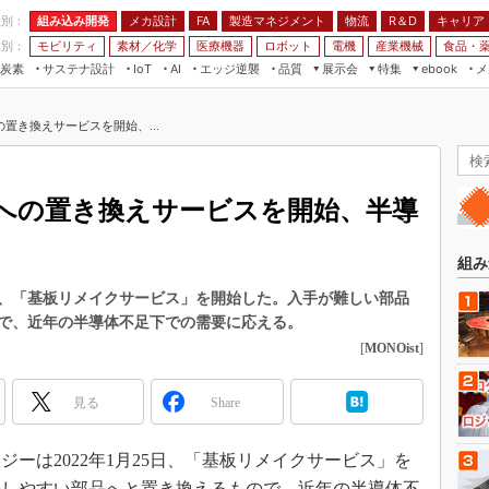
程別：
組み込み開発
メカ設計
製造マネジメント
物流
R＆D
キャリア
FA
業別：
モビリティ
素材／化学
医療機器
ロボット
電機
産業機械
食品・
炭素
サステナ設計
エッジ逆襲
品質
展示会
特集
メ
IoT
AI
ebook
伝承
組み込み開発
CEATEC
読者調査まとめ
編集後記
置き換えサービスを開始、...
JIMTOF
保全
メカ設計
つながるクルマ
組込み/エッジ コンピューティング
ス
 AI
製造マネジメント
5G
展＆IoT/5Gソリューション展
VR／AR
FA
への置き換えサービスを開始、半導
IIFES
モビリティ
フィールドサービス
国際ロボット展
素材／化学
FPGA
組み
ジャパンモビリティショー
組み込み画像技術
、「基板リメイクサービス」を開始した。入手が難しい部品
TECHNO-FRONTIER
で、近年の半導体不足下での需要に応える。
組み込みモデリング
人テク展
[
MONOist
]
Windows Embedded
スマート工場EXPO
車載ソフト開発
見る
Share
EdgeTech+
ISO26262
日本ものづくりワールド
ーは2022年1月25日、「基板リメイクサービス」を
無償設計ツール
AUTOMOTIVE WORLD
手しやすい部品へと置き換えるもので、近年の半導体不