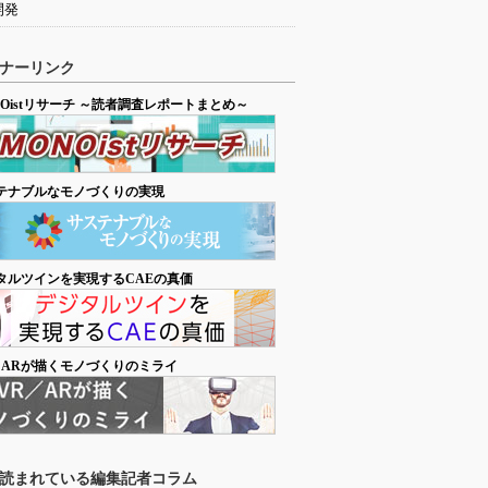
開発
ナーリンク
NOistリサーチ ～読者調査レポートまとめ～
テナブルなモノづくりの実現
タルツインを実現するCAEの真価
／ARが描くモノづくりのミライ
読まれている編集記者コラム