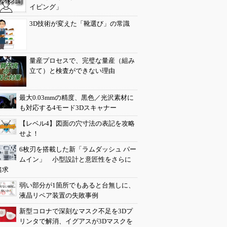
イピング」
3D技術が変えた「靴選び」の常識
量産プロセスで、完璧な量産（組み
立て）と検査ができない理由
最大0.03mmの精度、黒色／光沢素材に
も対応する4モード3Dスキャナー
【レベル4】図面の穴寸法の表記を攻略
せよ！
6枚刃を搭載した新「ラムダッシュ パー
ムイン」 小型設計と意匠性をさらに
追求
弱い部分が1箇所でもあると台無しに、
液晶リペア装置の失敗事例
新型コロナで深刻なマスク不足を3Dプ
リンタで解消、イグアスが3Dマスクを