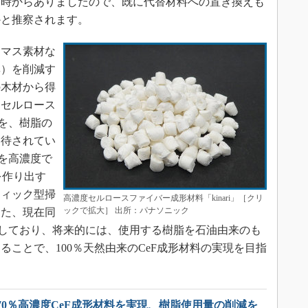
年当時からありましたので、既に代替材料への置き換えも
かと推察されます。
マス素材な
率）を削減す
の木材から得
たセルロース
er）を、樹脂の
期待されてい
Fを高濃度で
を作り出す
ティック型掃
高濃度セルロースファイバー成形材料「kinari」［クリ
ックで拡大］ 出所：パナソニック
また、現在同
たしており、将来的には、使用する樹脂を石油由来のも
ことで、100％天然由来のCeF成形材料の実現を目指
70％高濃度CeF成形材料を実現、樹脂使用量の削減を