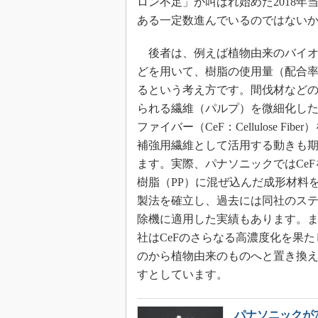
ロン不足」が叫ばれ始めた2018
ある一定数進んでいるのではない
後者は、例えば植物由来のバイオ
どを用いて、樹脂の使用量（配合
るという考え方です。間伐材など
られる繊維（パルプ）を微細化し
ファイバー（CeF：Cellulose Fib
補強用繊維として活用する動きも
ます。実際、パナソニックではCe
樹脂（PP）に混ぜ込んだ成形材料
製法を確立し、過去には同社のス
除機に適用した実績もあります。
社はCeFのさらなる高濃度化を果
のから植物由来のものへと置き換える
すとしています。
パナソニックが