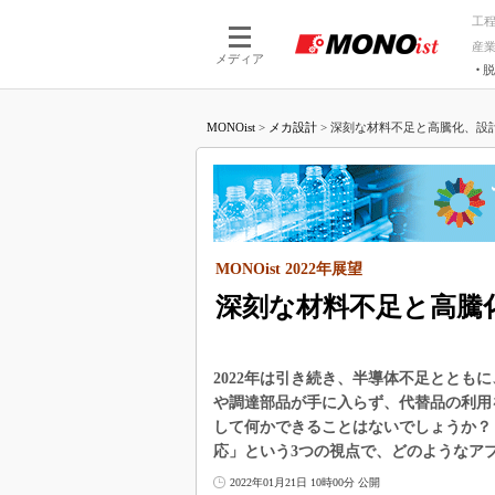
工
産
メディア
脱
つながる技術
AI×技術
MONOist
>
メカ設計
>
深刻な材料不足と高騰化、設計
つながる工場
AI×設備
つながるサービ
Physical
MONOist 2022年展望
深刻な材料不足と高騰
2022年は引き続き、半導体不足ととも
や調達部品が手に入らず、代替品の利用
して何かできることはないでしょうか？
応」という3つの視点で、どのようなア
2022年01月21日 10時00分 公開