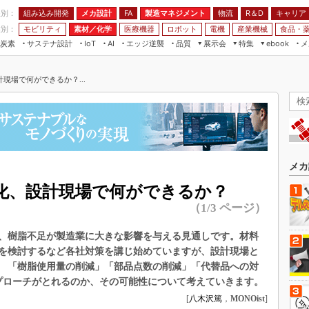
程別：
組み込み開発
メカ設計
製造マネジメント
物流
R＆D
キャリア
FA
業別：
モビリティ
素材／化学
医療機器
ロボット
電機
産業機械
食品・
炭素
サステナ設計
エッジ逆襲
品質
展示会
特集
メ
IoT
AI
ebook
伝承
組み込み開発
CEATEC
読者調査まとめ
編集後記
現場で何ができるか？...
JIMTOF
保全
メカ設計
つながるクルマ
組込み/エッジ コンピューティング
ス
 AI
製造マネジメント
5G
展＆IoT/5Gソリューション展
VR／AR
FA
IIFES
モビリティ
フィールドサービス
国際ロボット展
素材／化学
FPGA
メカ
ジャパンモビリティショー
組み込み画像技術
化、設計現場で何ができるか？
TECHNO-FRONTIER
（1/3 ページ）
組み込みモデリング
人テク展
Windows Embedded
に、樹脂不足が製造業に大きな影響を与える見通しです。材料
スマート工場EXPO
車載ソフト開発
を検討するなど各社対策を講じ始めていますが、設計現場と
EdgeTech+
 「樹脂使用量の削減」「部品点数の削減」「代替品への対
ISO26262
日本ものづくりワールド
プローチがとれるのか、その可能性について考えていきます。
無償設計ツール
[
八木沢篤
，
MONOist
]
AUTOMOTIVE WORLD