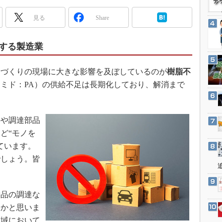
3Dプリンタ
産業オープンネット展
見る
Share
デジタルツインとCAE
S＆OP
する製造業
インダストリー4.0
イノベーション
ノづくりの現場に大きな影響を及ぼしているのが
樹脂不
製造業ビッグデータ
ミド：PA）の供給不足は長期化しており、解消まで
メイドインジャパン
。
植物工場
や調達部品
知財マネジメント
ど“モノを
海外生産
ています。
グローバル設計・開発
でしょう。皆
？
制御セキュリティ
新型コロナへの対応
品の調達な
とかと思いま
領域において