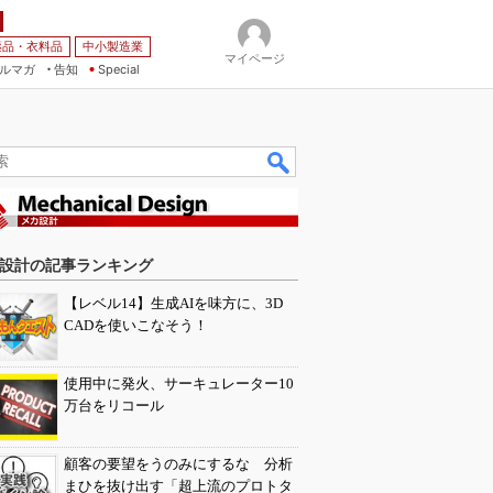
薬品・衣料品
中小製造業
マイページ
ルマガ
告知
Special
設計の記事ランキング
【レベル14】生成AIを味方に、3D
CADを使いこなそう！
使用中に発火、サーキュレーター10
万台をリコール
顧客の要望をうのみにするな 分析
まひを抜け出す「超上流のプロトタ