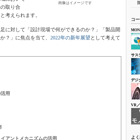
画像はイメージです
脂の取り合
くと考えられます。
コー
足に対して「設計現場で何ができるのか？」「製品開
MO
のか？」に焦点を当て、
2022年の新年展望
として考えて
サス
デジ
の活用
VR
形
よく
ライアントメカニズムの活用