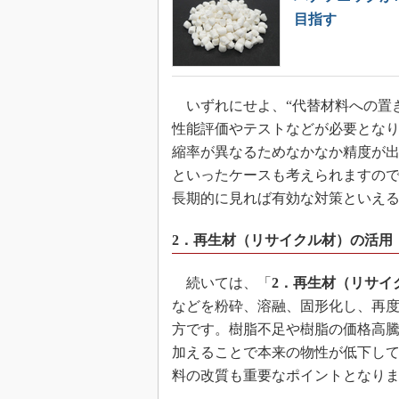
目指す
いずれにせよ、“代替材料への置
性能評価やテストなどが必要とな
縮率が異なるためなかなか精度が
といったケースも考えられますの
長期的に見れば有効な対策といえ
2．再生材（リサイクル材）の活用
続いては、「
2．再生材（リサイ
などを粉砕、溶融、固形化し、再
方です。樹脂不足や樹脂の価格高騰
加えることで本来の物性が低下し
料の改質も重要なポイントとなり