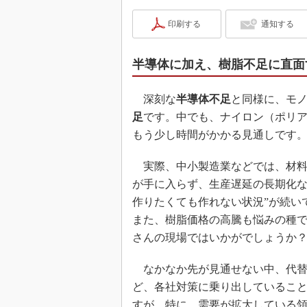
印刷する
通知する
半導体に加え、樹脂不足に直面
深刻な
半導体不足
と同様に、モ
足
です。中でも、ナイロン（ポリア
もう少し時間がかかる見通しです
実際、中小製造業などでは、材料
が手に入らず、生産遅延の長期化な
作りたくても作れない状況”が続い
また、樹脂価格の高騰も悩みの種
さんの現場ではいかがでしょうか
なかなか先が見通せない中、代替
ど、各社対策に乗り出しているこ
すが、特に、需要が拡大している