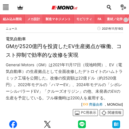
組み込み開発
メカ設計
製造マネジメント
モビリティ
FA
素材／化学
ニュース
2021年11月19日
電気自動車
GMが2520億円を投資したEV生産拠点が稼働、コ
スト抑制で効率的な改修を実現
General Motors（GM）は2021年11月17日（現地時間）、EV（電
気自動車）の生産拠点として全面改修したデトロイトのハムトラ
ミック工場を公開した。改修の投資額は22億ドル（約2520億
円）。2022年モデルの「ハマーEV」、2024年モデルの「シボレ
ーシルバラードEV」「クルーズオリジン」の他、未発表のEVの
生産を予定している。フル稼働時は2200人を雇用する。
[
齊藤由希
，MONOist]
PC用表示
関連情報