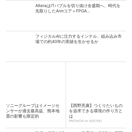
AlteraはITバブルを切り抜け全盛期へ、時代を
先取りしたArmコア＋FPGA...
フィジカルAIに注力するインテル、組み込み市
場での約40年の実績を生かせるか
ソニーグループはイメージセ
【西野亮廣】つくりたいもの
ンサーが過去最高益、熊本地
を追求できる環境の作り方と
震の影響も限定的
は
PR(FINCHI on GOETHE)