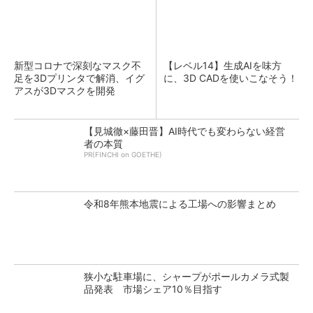
新型コロナで深刻なマスク不
【レベル14】生成AIを味方
足を3Dプリンタで解消、イグ
に、3D CADを使いこなそう！
アスが3Dマスクを開発
【見城徹×藤田晋】AI時代でも変わらない経営
者の本質
PR(FINCHI on GOETHE)
令和8年熊本地震による工場への影響まとめ
狭小な駐車場に、シャープがポールカメラ式製
品発表 市場シェア10％目指す