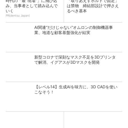
時代の「最"現場"」に飛び込
「取りあえずボルトで固定」
み、当事者として踏み込んで
は禁物 締結部設計で押さえ
いく
るべき基本
PR(dentsu Japan)
AI関連“だけじゃない”オムロンの制御機器事
業、地道な顧客基盤強化が結実
新型コロナで深刻なマスク不足を3Dプリンタ
で解消、イグアスが3Dマスクを開発
【レベル14】生成AIを味方に、3D CADを使い
こなそう！