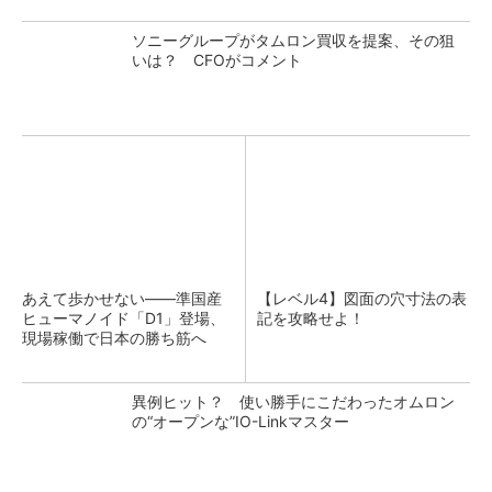
ソニーグループがタムロン買収を提案、その狙
いは？ CFOがコメント
あえて歩かせない――準国産
【レベル4】図面の穴寸法の表
ヒューマノイド「D1」登場、
記を攻略せよ！
現場稼働で日本の勝ち筋へ
異例ヒット？ 使い勝手にこだわったオムロン
の“オープンな”IO-Linkマスター