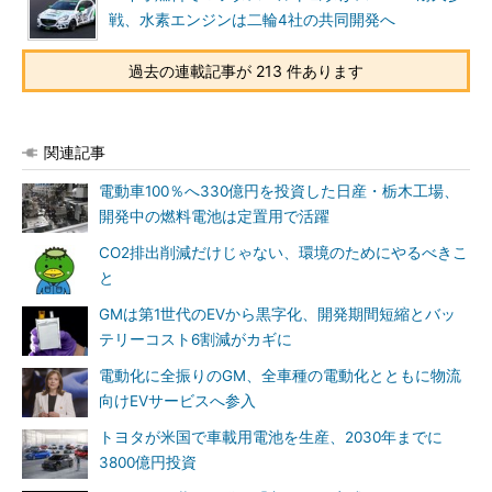
戦、水素エンジンは二輪4社の共同開発へ
過去の連載記事が 213 件あります
関連記事
電動車100％へ330億円を投資した日産・栃木工場、
開発中の燃料電池は定置用で活躍
CO2排出削減だけじゃない、環境のためにやるべきこ
と
GMは第1世代のEVから黒字化、開発期間短縮とバッ
テリーコスト6割減がカギに
電動化に全振りのGM、全車種の電動化とともに物流
向けEVサービスへ参入
トヨタが米国で車載用電池を生産、2030年までに
3800億円投資