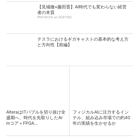
【見城徹×藤田晋】AI時代でも変わらない経営
者の本質
PR(FINCHI on GOETHE)
テスラにおけるギガキャストの基本的な考え方
と方向性【前編】
AlteraはITバブルを切り抜け全
フィジカルAIに注力するイン
盛期へ、時代を先取りしたAr
テル、組み込み市場での約40
mコア＋FPGA...
年の実績を生かせるか