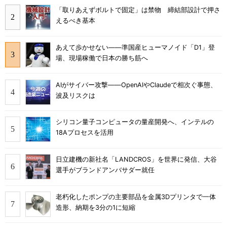
「取りあえずボルトで固定」は禁物 締結部設計で押さ
えるべき基本
あえて歩かせない――準国産ヒューマノイド「D1」登
場、現場稼働で日本の勝ち筋へ
AIがサイバー攻撃――OpenAIやClaudeで相次ぐ事態、
波及リスクは
シリコン量子コンピュータの量産開発へ、インテルの
18Aプロセスを活用
日立建機の新社名「LANDCROS」を世界に発信、大谷
選手がブランドアンバサダー就任
老朽化したポンプの主要部品を金属3Dプリンタで一体
造形、納期を3分の1に短縮