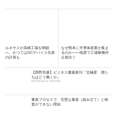
ルネサスが高崎工場を閉鎖
なぜ熊本に半導体産業が集ま
へ、かつてはSiCデバイス生産
るのか――地震で工場稼働停
の計画も
止相次ぐ
【西野亮廣】ビジネス書最新刊『北極星 僕た
ちはどう働くか』
PR(FINCHI on GOETHE)
量産プロセスで、完璧な量産（組み立て）と検
査ができない理由