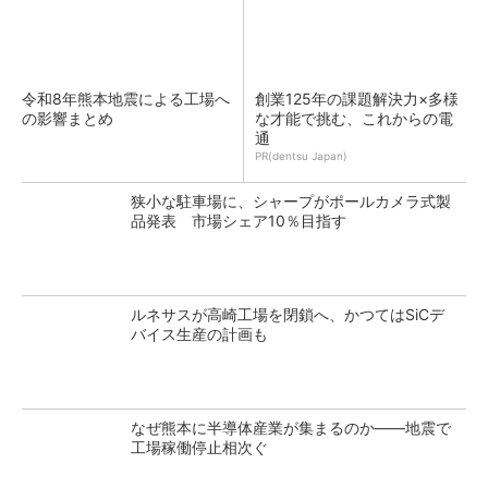
令和8年熊本地震による工場へ
創業125年の課題解決力×多様
の影響まとめ
な才能で挑む、これからの電
通
PR(dentsu Japan)
狭小な駐車場に、シャープがポールカメラ式製
品発表 市場シェア10％目指す
ルネサスが高崎工場を閉鎖へ、かつてはSiCデ
バイス生産の計画も
なぜ熊本に半導体産業が集まるのか――地震で
工場稼働停止相次ぐ