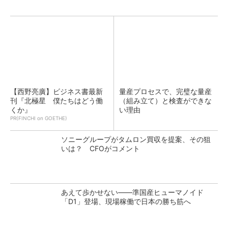
【西野亮廣】ビジネス書最新
量産プロセスで、完璧な量産
刊『北極星 僕たちはどう働
（組み立て）と検査ができな
くか』
い理由
PR(FINCHI on GOETHE)
ソニーグループがタムロン買収を提案、その狙
いは？ CFOがコメント
あえて歩かせない――準国産ヒューマノイド
「D1」登場、現場稼働で日本の勝ち筋へ