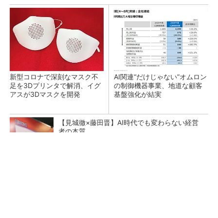
新型コロナで深刻なマスク不
AI関連“だけじゃない”オムロン
足を3Dプリンタで解消、イグ
の制御機器事業、地道な顧客
アスが3Dマスクを開発
基盤強化が結実
【見城徹×藤田晋】AI時代でも変わらない経営
者の本質
PR(FINCHI on GOETHE)
【レベル14】生成AIを味方に、3D CADを使い
こなそう！