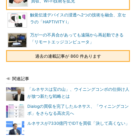
買収、Wi-Fi技術を拡充
触覚伝達デバイスの浸透へ2つの技術を融合、京セ
ラの「HAPTIVITY i」
万が一の不具合があっても遠隔から再起動できる
「リモートエッジコンピュータ」
過去の連載記事が 860 件あります
関連記事
「ルネサスは宝の山」、ウイニングコンボの仕掛け人
が放つ新たな戦略とは
Dialogの買収を完了したルネサス、「ウィニングコン
ボ」をさらなる高次元へ
ルネサスが7330億円でIDTを買収「決して高くない」