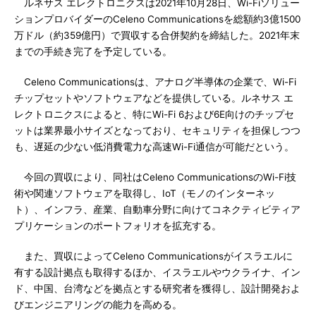
ルネサス エレクトロニクスは2021年10月28日、Wi-Fiソリュー
ションプロバイダーのCeleno Communicationsを総額約3億1500
万ドル（約359億円）で買収する合併契約を締結した。2021年末
までの手続き完了を予定している。
Celeno Communicationsは、アナログ半導体の企業で、Wi-Fi
チップセットやソフトウェアなどを提供している。ルネサス エ
レクトロニクスによると、特にWi-Fi 6および6E向けのチップセ
ットは業界最小サイズとなっており、セキュリティを担保しつつ
も、遅延の少ない低消費電力な高速Wi-Fi通信が可能だという。
今回の買収により、同社はCeleno CommunicationsのWi-Fi技
術や関連ソフトウェアを取得し、IoT（モノのインターネッ
ト）、インフラ、産業、自動車分野に向けてコネクティビティア
プリケーションのポートフォリオを拡充する。
また、買収によってCeleno Communicationsがイスラエルに
有する設計拠点も取得するほか、イスラエルやウクライナ、イン
ド、中国、台湾などを拠点とする研究者を獲得し、設計開発およ
びエンジニアリングの能力を高める。