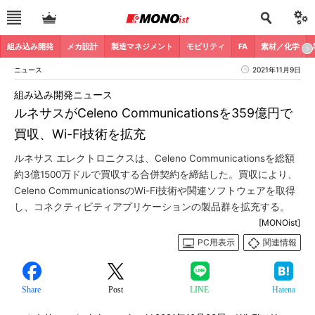
組み込み開発
メカ設計
製造マネジメント
モビリティ
FA
素材／化学
ニュース
2021年11月9日
組み込み開発ニュース
ルネサスがCeleno Communicationsを359億円で
買収、Wi-Fi技術を拡充
ルネサス エレクトロニクスは、Celeno Communicationsを総額
約3億1500万ドルで買収する合併契約を締結した。買収により、
Celeno CommunicationsのWi-Fi技術や関連ソフトウェアを取得
し、コネクティビティアプリケーションの製品群を拡充する。
[MONOist]
PC用表示
関連情報
Share
Post
LINE
Hatena