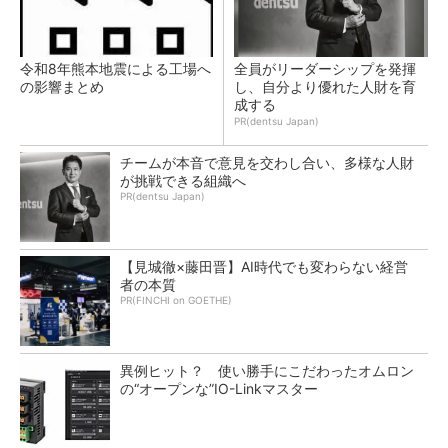
令和8年熊本地震による工場へ
全員がリーダーシップを発揮
の影響まとめ
し、自分より優れた人財を育
成する
PR(dentsu Japan)
チームが本音で意見を交わし合い、多様な人財
が挑戦できる組織へ
PR(dentsu Japan)
【見城徹×藤田晋】AI時代でも変わらない経営
者の本質
PR(FINCHI on GOETHE)
異例ヒット？ 使い勝手にこだわったオムロン
の“オープンな”IO-Linkマスター