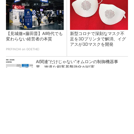
【見城徹×藤田晋】AI時代でも
新型コロナで深刻なマスク不
変わらない経営者の本質
足を3Dプリンタで解消、イグ
アスが3Dマスクを開発
PR(FINCHI on GOETHE)
AI関連“だけじゃない”オムロンの制御機器事
業、地道な顧客基盤強化が結実
【レベル14】生成AIを味方に、3D CADを使い
こなそう！
「取りあえずボルトで固定」は禁物 締結部設
計で押さえるべき基本