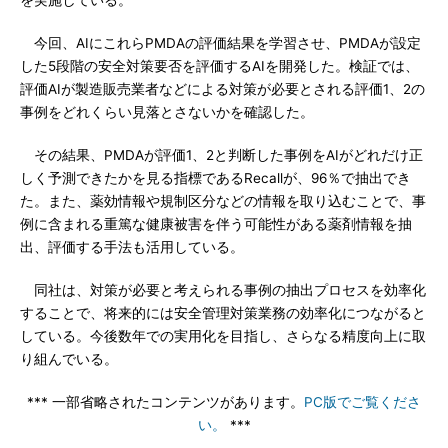
を実施している。
今回、AIにこれらPMDAの評価結果を学習させ、PMDAが設定
した5段階の安全対策要否を評価するAIを開発した。検証では、
評価AIが製造販売業者などによる対策が必要とされる評価1、2の
事例をどれくらい見落とさないかを確認した。
その結果、PMDAが評価1、2と判断した事例をAIがどれだけ正
しく予測できたかを見る指標であるRecallが、96％で抽出でき
た。また、薬効情報や規制区分などの情報を取り込むことで、事
例に含まれる重篤な健康被害を伴う可能性がある薬剤情報を抽
出、評価する手法も活用している。
同社は、対策が必要と考えられる事例の抽出プロセスを効率化
することで、将来的には安全管理対策業務の効率化につながると
している。今後数年での実用化を目指し、さらなる精度向上に取
り組んでいる。
*** 一部省略されたコンテンツがあります。
PC版でご覧くださ
い。
***