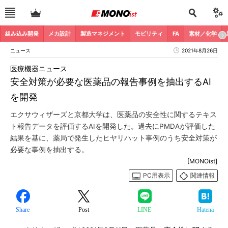
組み込み開発
メカ設計
製造マネジメント
モビリティ
FA
素材／化学
ニュース
2021年8月26日
医療機器ニュース
安全対策が必要な医薬品の報告事例を抽出するAI
を開発
エクサウィザーズと京都大学は、医薬品の安全性に関するテキス
ト報告データを評価するAIを開発した。過去にPMDAが評価した
結果を基に、薬局で発生したヒヤリハット事例のうち安全対策が
必要な事例を抽出する。
[MONOist]
PC用表示
関連情報
Share
Post
LINE
Hatena