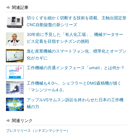
関連記事
切りくずを細かく切断する技術を搭載、主軸台固定形
CNC自動旋盤の新シリーズ
30年前に予見した「有人化工場」、機械データサー
ビス定着を目指すシチズンの挑戦
進む産業機械のスマートフォン化、標準化とオープン
化がカギに
工作機械の共通インタフェース「umati」とは何か？
工作機械も4.0へ、シェフラーとDMG森精機が描く
「マシンツール4.0」
アップルVSサムスン訴訟を終わらせた日本の工作機
械の力
関連リンク
プレスリリース（シチズンマシナリー）