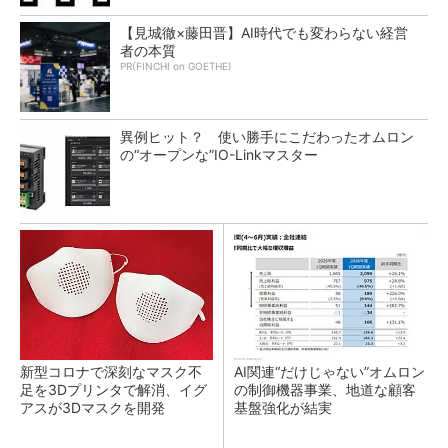
【見城徹×藤田晋】AI時代でも変わらない経営
者の本質
PR(FINCHI on GOETHE)
異例ヒット？ 使い勝手にこだわったオムロン
の“オープンな”IO-Linkマスター
新型コロナで深刻なマスク不
AI関連“だけじゃない”オムロン
足を3Dプリンタで解消、イグ
の制御機器事業、地道な顧客
アスが3Dマスクを開発
基盤強化が結実