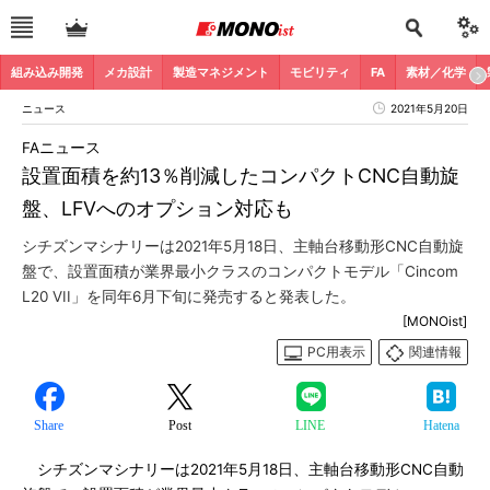
組み込み開発
メカ設計
製造マネジメント
モビリティ
FA
素材／化学
ニュース
2021年5月20日
FAニュース
設置面積を約13％削減したコンパクトCNC自動旋
盤、LFVへのオプション対応も
シチズンマシナリーは2021年5月18日、主軸台移動形CNC自動旋
盤で、設置面積が業界最小クラスのコンパクトモデル「Cincom
L20 VII」を同年6月下旬に発売すると発表した。
[MONOist]
PC用表示
関連情報
Share
Post
LINE
Hatena
シチズンマシナリーは2021年5月18日、主軸台移動形CNC自動