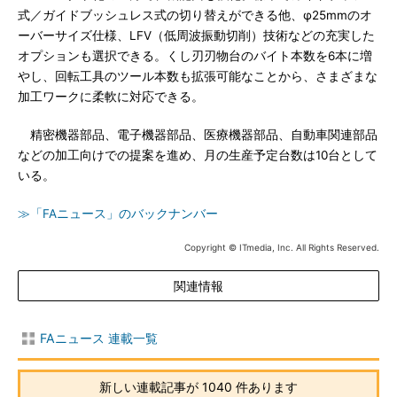
式／ガイドブッシュレス式の切り替えができる他、φ25mmのオ
ーバーサイズ仕様、LFV（低周波振動切削）技術などの充実した
オプションも選択できる。くし刃刃物台のバイト本数を6本に増
やし、回転工具のツール本数も拡張可能なことから、さまざまな
加工ワークに柔軟に対応できる。
精密機器部品、電子機器部品、医療機器部品、自動車関連部品
などの加工向けでの提案を進め、月の生産予定台数は10台として
いる。
≫「FAニュース」のバックナンバー
Copyright © ITmedia, Inc. All Rights Reserved.
関連情報
FAニュース 連載一覧
新しい連載記事が 1040 件あります