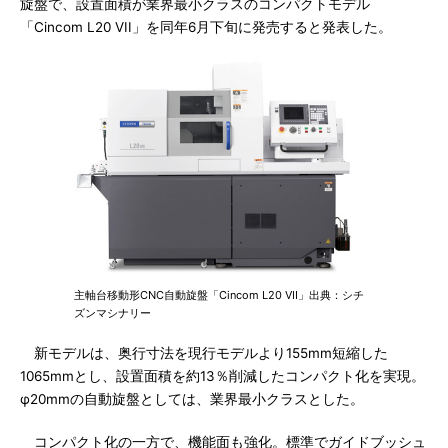
旋盤で、設置面積が業界最小クラスのコンパクトモデル
「Cincom L20 VII」を同年6月下旬に発売すると発表した。
主軸台移動形CNC自動旋盤「Cincom L20 VII」出典：シチ
ズンマシナリー
新モデルは、奥行寸法を現行モデルより155mm短縮した
1065mmとし、設置面積を約13％削減したコンパクト化を実現。
φ20mmの自動旋盤としては、業界最小クラスとした。
コンパクト化の一方で、機能面も強化。標準でガイドブッシュ