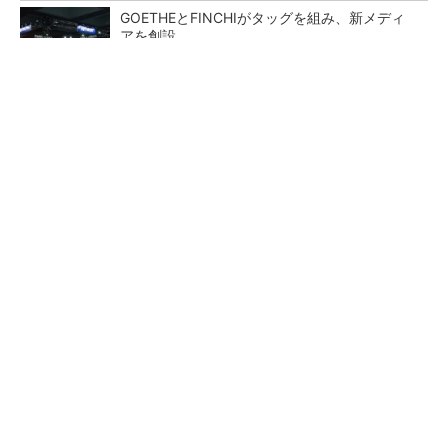
GOETHEとFINCHIがタッグを組み、新メディ
アを創設
PR(FINCHI on GOETHE)
【レベル14】生成AIを味方に、3D CADを使い
こなそう！
「取りあえずボルトで固定」は禁物 締結部設
計で押さえるべき基本