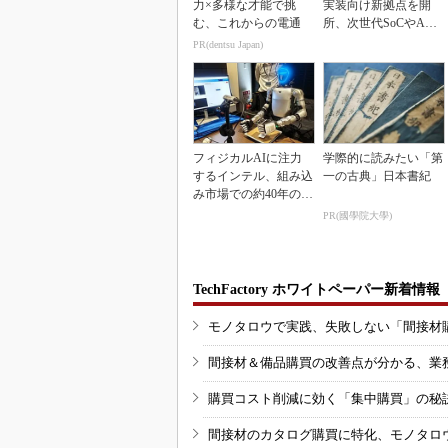
力×多様な才能で挑
実装向け新拠点を開
む、これからの電通
所、次世代SoCやAM
Rデモを披露
PR(dentsu Japan)
フィジカルAIに注力
学際的に読みたい「第
するインテル、組み込
一の古典」日本書紀
み市場での約40年の実
績を生かせるか
PR(國學院大學)
TechFactory ホワイトペーパー新着情報
モノタロウで実践、失敗しない「間接材
間接材＆備品購買の改善点が分かる、業
購買コスト削減に効く「集中購買」の秘
間接材のカタログ購買に特化、モノタロ