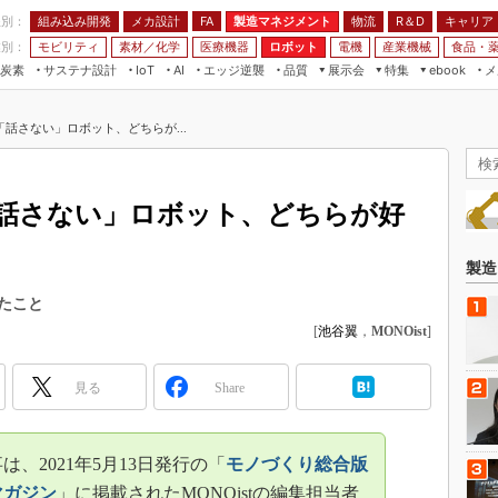
程別：
組み込み開発
メカ設計
製造マネジメント
物流
R＆D
キャリア
FA
業別：
モビリティ
素材／化学
医療機器
ロボット
電機
産業機械
食品・
炭素
サステナ設計
エッジ逆襲
品質
展示会
特集
メ
IoT
AI
ebook
伝承
組み込み開発
CEATEC
読者調査まとめ
編集後記
話さない」ロボット、どちらが...
JIMTOF
保全
メカ設計
つながるクルマ
組込み/エッジ コンピューティング
ス
 AI
製造マネジメント
5G
展＆IoT/5Gソリューション展
VR／AR
FA
話さない」ロボット、どちらが好
IIFES
モビリティ
フィールドサービス
国際ロボット展
素材／化学
FPGA
製造
ジャパンモビリティショー
組み込み画像技術
たこと
TECHNO-FRONTIER
[
池谷翼
，
MONOist
]
組み込みモデリング
人テク展
Windows Embedded
スマート工場EXPO
見る
Share
車載ソフト開発
EdgeTech+
ISO26262
日本ものづくりワールド
は、2021年5月13日発行の「
モノづくり総合版
無償設計ツール
AUTOMOTIVE WORLD
マガジン
」に掲載されたMONOistの編集担当者