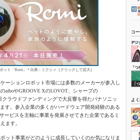
コー
デジ
「つ
ボット「Romi」＊出典：ミクシィ［クリックして拡大］
ケーションロボット市場には多数のメーカーが参入し
iboやGROOVE XのLOVOT、シャープの
先日クラウドファンディングで大反響を得たパナソニッ
よく
あります。参入企業の多くがハードウェア開発経験のある
bサービスを主軸に事業を発展させてきた企業であるミ
思えます。
ボット事業がどのように成長していくのか気になりま