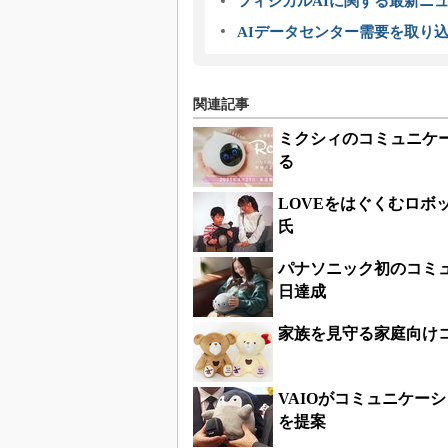
フィジカルAIに関する最新ニュー
AIデータセンター需要を取り
関連記事
ミクシィのコミュニケー
る
LOVEをはぐくむロボ
氏
パナソニック初のコミュ
日達成
家族を見守る家庭向け
VAIOがコミュニケー
を提案