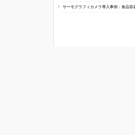
サーモグラフィカメラ導入事例：食品容
RSSフィード
M
MONOist
組み込み開発
モビリティ
メカ設計