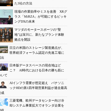
た3社の方法
現場の作業効率やミスを改善 XRグ
ラス「MiRZA」が可能にするピッキ
ングDXの未来
マツダのモータースポーツの“聖
地”は深川に、新たなブランド体験
拠点を開設
日立の米国のストレージ製造拠点が、
世界経済フォーラム認定の先進工場に
選出
日本版データスペースの現在地はど
こ？ AI時代における日本の勝ち筋に
ついて
AIインフラ需要が想定超え パナソニ
ックHDの第1四半期営業利益が過去最高
達成
三菱電機、欧州データセンター向け冷
却システム事業拡大でオランダ企業を
買収