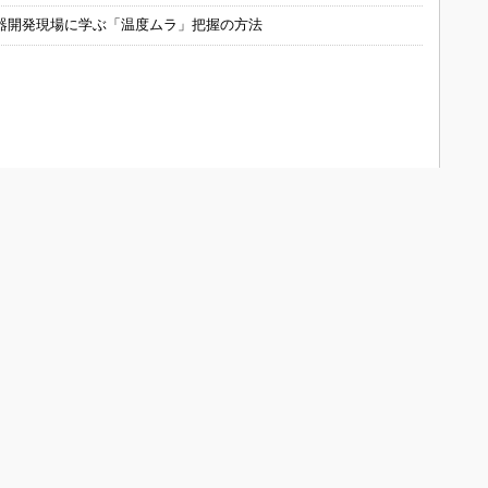
器開発現場に学ぶ「温度ムラ」把握の方法
ONOistについて
会員メニュー
メディアガイド
新規読者登録（電子版登録）
Media Guide (English)
登録内容変更
よくあるお問い合わせ
お問い合わせ