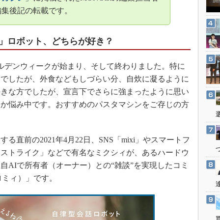
3Dプリンタ
産業オープンネット展
編集後記の転載です。
デジタルツインとCAE
S＆OP
」ロボット、どちらが好き？
インダストリー4.0
イノベーション
ルデンウィークが始まり、そして終わりました。特に
暇でしたが、外食などもしづらい分、自炊に凝るように
製造業ビッグデータ
好きな方でしたが、宣言下でさらに強まったように思い
メイドインジャパン
うか悩み中です。おすすめのパスタマシンをご存じの方
植物工場
知財マネジメント
前の2021年4月22日、SNS「mixi」やスマートフ
海外生産
ーストライク」などで有名なミクシィが、あるハードウ
グローバル設計・開発
自AIで所有者（オーナー）との“雑談”を実現したコミ
制御セキュリティ
ロミィ）」です。
新型コロナへの対応