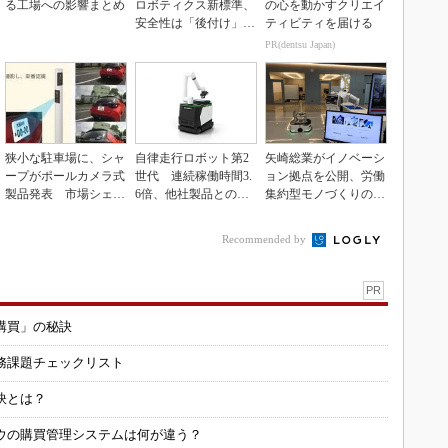
る工場への影響まとめ
ロボティクス新標準、
の心を動かすクリエイ
安全性は「後付け」で
ティビティを届ける
なく「設計の核心」
PR(dentsu Japan)
狭小な駐車場に、シャ
自律走行ロボット第2
矢崎総業がイノベーシ
ープがポールカメラ式
世代 連続稼働時間3.
ョン拠点を公開、労働
製品発表 市場シェア
6倍、他社製品との連
集約型モノづくりのス
10％目指す
携も可能
マート化に向け
Recommended by
PR
購買」の秘訣
務課題チェックリスト
訣とは？
ウの購買管理システムは何が違う？