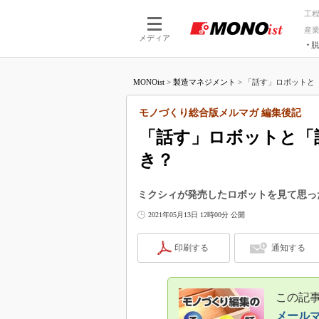
工
産
メディア
脱
つながる技術
AI×技術
MONOist
>
製造マネジメント
>
「話す」ロボットと「
つながる工場
AI×設備
つながるサービ
Physical
モノづくり総合版メルマガ 編集後記
「話す」ロボットと「
き？
ミクシィが発売したロボットを見て思っ
2021年05月13日 12時00分 公開
印刷する
通知する
この記事
メール