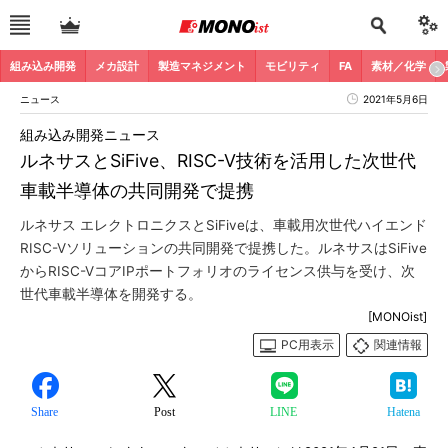
組み込み開発
メカ設計
製造マネジメント
モビリティ
FA
素材／化学
ニュース
2021年5月6日
組み込み開発ニュース
ルネサスとSiFive、RISC-V技術を活用した次世代
車載半導体の共同開発で提携
ルネサス エレクトロニクスとSiFiveは、車載用次世代ハイエンド
RISC-Vソリューションの共同開発で提携した。ルネサスはSiFive
からRISC-VコアIPポートフォリオのライセンス供与を受け、次
世代車載半導体を開発する。
[MONOist]
PC用表示
関連情報
Share
Post
LINE
Hatena