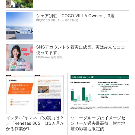
シェア別荘「COCO VILLA Owners」3選
PR(COCO VILLA on GOETHE)
SNSアカウントを着実に成長。実はみんなココ
使ってます。
PR(Dreaw合同会社)
インテル“ヤマネコ”の実力は？
ソニーグループはイメージセ
／「Renesas 365」は3カ月か
ンサーが過去最高益、熊本地
かる作業が1...
震の影響も限定的