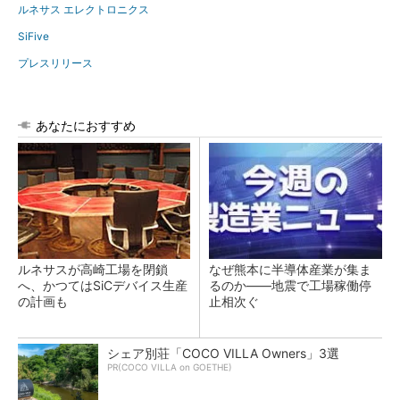
ルネサス エレクトロニクス
SiFive
プレスリリース
あなたにおすすめ
ルネサスが高崎工場を閉鎖
なぜ熊本に半導体産業が集ま
へ、かつてはSiCデバイス生産
るのか――地震で工場稼働停
の計画も
止相次ぐ
シェア別荘「COCO VILLA Owners」3選
PR(COCO VILLA on GOETHE)