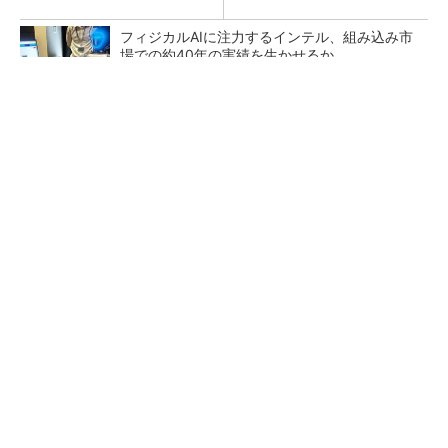
フィジカルAIに注力するインテル、組み込み市
場での約40年の実績を生かせるか
SNSアカウントを着実に成長。実はみんなココ
使ってます。
PR(Dreaw合同会社)
狭小な駐車場に、シャープがポールカメラ式製
品発表 市場シェア10％目指す