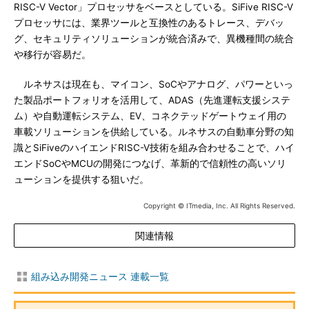
RISC-V Vector」プロセッサをベースとしている。SiFive RISC-V
プロセッサには、業界ツールと互換性のあるトレース、デバッ
グ、セキュリティソリューションが統合済みで、異機種間の統合
や移行が容易だ。
ルネサスは現在も、マイコン、SoCやアナログ、パワーといっ
た製品ポートフォリオを活用して、ADAS（先進運転支援システ
ム）や自動運転システム、EV、コネクテッドゲートウェイ用の
車載ソリューションを供給している。ルネサスの自動車分野の知
識とSiFiveのハイエンドRISC-V技術を組み合わせることで、ハイ
エンドSoCやMCUの開発につなげ、革新的で信頼性の高いソリ
ューションを提供する狙いだ。
Copyright © ITmedia, Inc. All Rights Reserved.
関連情報
組み込み開発ニュース 連載一覧