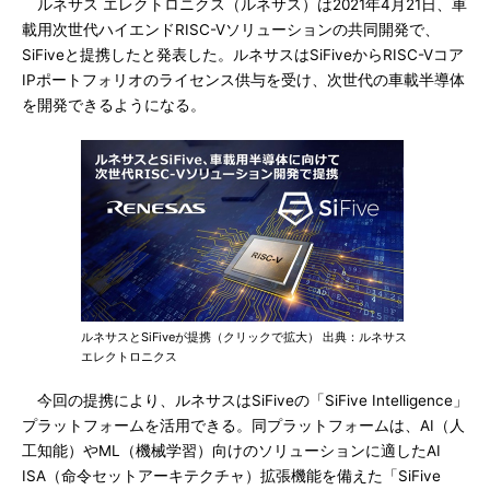
ルネサス エレクトロニクス（ルネサス）は2021年4月21日、車
載用次世代ハイエンドRISC-Vソリューションの共同開発で、
SiFiveと提携したと発表した。ルネサスはSiFiveからRISC-Vコア
IPポートフォリオのライセンス供与を受け、次世代の車載半導体
を開発できるようになる。
ルネサスとSiFiveが提携（クリックで拡大） 出典：ルネサス
エレクトロニクス
今回の提携により、ルネサスはSiFiveの「SiFive Intelligence」
プラットフォームを活用できる。同プラットフォームは、AI（人
工知能）やML（機械学習）向けのソリューションに適したAI
ISA（命令セットアーキテクチャ）拡張機能を備えた「SiFive