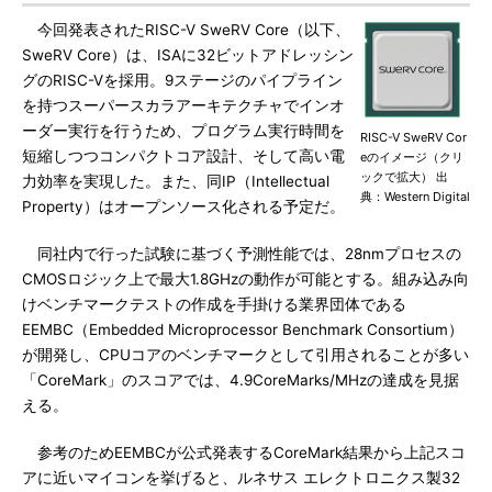
今回発表されたRISC-V SweRV Core（以下、
SweRV Core）は、ISAに32ビットアドレッシン
グのRISC-Vを採用。9ステージのパイプライン
を持つスーパースカラアーキテクチャでインオ
ーダー実行を行うため、プログラム実行時間を
RISC-V SweRV Cor
短縮しつつコンパクトコア設計、そして高い電
eのイメージ（クリ
ックで拡大） 出
力効率を実現した。また、同IP（Intellectual
典：Western Digital
Property）はオープンソース化される予定だ。
同社内で行った試験に基づく予測性能では、28nmプロセスの
CMOSロジック上で最大1.8GHzの動作が可能とする。組み込み向
けベンチマークテストの作成を手掛ける業界団体である
EEMBC（Embedded Microprocessor Benchmark Consortium）
が開発し、CPUコアのベンチマークとして引用されることが多い
「CoreMark」のスコアでは、4.9CoreMarks/MHzの達成を見据
える。
参考のためEEMBCが公式発表するCoreMark結果から上記スコ
アに近いマイコンを挙げると、ルネサス エレクトロニクス製32