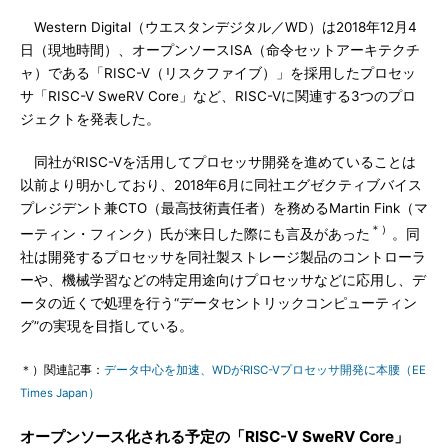
Western Digital（ウエスタンデジタル／WD）は2018年12月4
日（現地時間）、オープンソースISA（命令セットアーキテクチ
ャ）である「RISC-V（リスクファイブ）」を採用したプロセッ
サ「RISC-V SweRV Core」など、RISC-Vに関連する3つのプロ
ジェクトを発表した。
同社がRISC-Vを活用してプロセッサ開発を進めていることは
以前より明かしており、2018年6月に同社エグゼクティブバイス
プレジデント兼CTO（最高技術責任者）を務めるMartin Fink（マ
＊）
ーティン・フィンク）氏が来日した際にも言及があった
。同
社は開発するプロセッサを同社製ストレージ製品のコントローラ
ーや、機械学習などの特定用途向けプロセッサなどに応用し、デ
ータの近くで処理を行う“データセントリックコンピューティン
グ”の実現を目指している。
＊）関連記事：
データ中心を加速、WDがRISC-Vプロセッサ開発に本腰（EE
Times Japan）
オープンソース化される予定の「RISC-V SweRV Core」