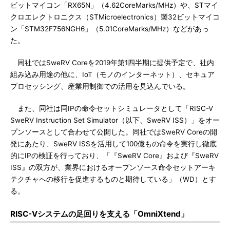
ビットマイコン「RX65N」（4.62CoreMarks/MHz）や、STマイ
クロエレクトロニクス（STMicroelectronics）製32ビットマイコ
ン「STM32F756NGH6」（5.01CoreMarks/MHz）などがあっ
た。
同社ではSweRV Coreを2019年第1四半期に提供予定で、社内
組み込み用途の他に、IoT（モノのインターネット）、セキュア
プロセッシング、産業用制御での活用を見込んでいる。
また、同社は同IPの命令セットシミュレータとして「RISC-V
SweRV Instruction Set Simulator（以下、SweRV ISS）」をオー
プンソースとして合わせて公開した。同社ではSweRV Coreの開
発にあたり、SweRV ISSを活用して100億もの命令を実行し徹底
的にIPの検証を行っており、「『SweRV Core』および『SweRV
ISS』の双方が、業界におけるオープンソース命令セットアーキ
テクチャへの移行を促進するものと期待している」（WD）とす
る。
RISC-Vシステムの足回りを支える「OmniXtend」