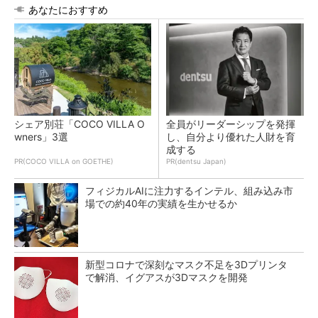
あなたにおすすめ
シェア別荘「COCO VILLA O
全員がリーダーシップを発揮
wners」3選
し、自分より優れた人財を育
成する
PR(COCO VILLA on GOETHE)
PR(dentsu Japan)
フィジカルAIに注力するインテル、組み込み市
場での約40年の実績を生かせるか
新型コロナで深刻なマスク不足を3Dプリンタ
で解消、イグアスが3Dマスクを開発