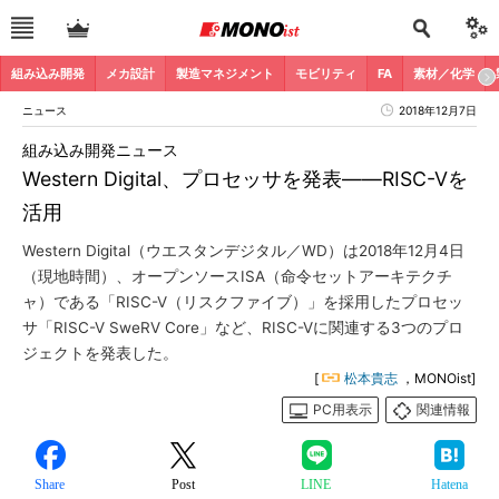
組み込み開発
メカ設計
製造マネジメント
モビリティ
FA
素材／化学
ニュース
2018年12月7日
組み込み開発ニュース
Western Digital、プロセッサを発表――RISC-Vを
活用
Western Digital（ウエスタンデジタル／WD）は2018年12月4日
（現地時間）、オープンソースISA（命令セットアーキテクチ
ャ）である「RISC-V（リスクファイブ）」を採用したプロセッ
サ「RISC-V SweRV Core」など、RISC-Vに関連する3つのプロ
ジェクトを発表した。
[
松本貴志
，MONOist]
PC用表示
関連情報
Share
Post
LINE
Hatena