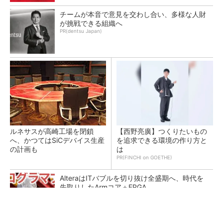
チームが本音で意見を交わし合い、多様な人財
が挑戦できる組織へ
PR(dentsu Japan)
ルネサスが高崎工場を閉鎖
【西野亮廣】つくりたいもの
へ、かつてはSiCデバイス生産
を追求できる環境の作り方と
の計画も
は
PR(FINCHI on GOETHE)
AlteraはITバブルを切り抜け全盛期へ、時代を
先取りしたArmコア＋FPGA...