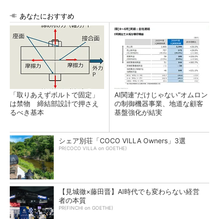
あなたにおすすめ
「取りあえずボルトで固定」
AI関連“だけじゃない”オムロン
は禁物 締結部設計で押さえ
の制御機器事業、地道な顧客
るべき基本
基盤強化が結実
シェア別荘「COCO VILLA Owners」3選
PR(COCO VILLA on GOETHE)
【見城徹×藤田晋】AI時代でも変わらない経営
者の本質
PR(FINCHI on GOETHE)