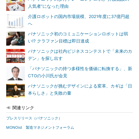
人気者”になった理由
介護ロボットの国内市場規模、2021年度に37億円超
へ
パナソニック初のコミュニケーションロボットは弱
い!? クラファン目標は即日達成
パナソニックは社内ビジネスコンテストで「未来のカ
デン」を探し出す
「パナソニックの持つ多様性を価値に転換する」、新
CTOの小川氏が会見
パナソニックが挑むデザインによる変革、カギは「日
本らしさ」と失敗の量
関連リンク
プレスリリース（パナソニック）
MONOist 製造マネジメントフォーラム