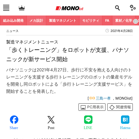
組み込み開発
メカ設計
製造マネジメント
モビリティ
FA
素材／化学
ニュース
2021年4月28日
製造マネジメントニュース
「歩くトレーニング」をロボットが支援、パナソ
ニックが新サービス開始
パナソニックは2021年4月27日、歩行に不安を抱える人向けのト
レーニングを支援する歩行トレーニングのロボットの量産モデル
を開発し同ロボットによる「歩行トレーニング支援サービス」を
開始することを発表した。
[
三島一孝
，MONOist]
PC用表示
関連情報
Share
Post
LINE
Hatena