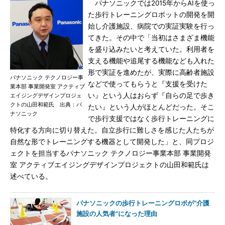
パナソニックでは2015年からAIを使っ
た歩行トレーニングロボットの開発を開
始し介護施設、病院での実証実験を行っ
てきた。その中で「当初はさまざま機能
を盛り込みたいと考えていた。利用者を
支える機能や追尾する機能なども入れた
形で実証を進めたが、実際に高齢者施設
パナソニック テクノロジー事
などで使ってもらうと『支援を受けた
業本部 事業開発室 アクティブ
い』という人はおらず『自らの足で歩き
エイジングデザインプロジェ
クトの山田和範氏 出典：パ
たい』という人がほとんどだった。そこ
ナソニック
で歩行支援ではなく歩行トレーニングに
特化する方向に切り替えた。自立歩行に難しさを感じた人たちが
自然な形でトレーニングする機器として開発した」と、同プロジ
ェクトを担当するパナソニック テクノロジー事業本部 事業開発
室 アクティブエイジングデザインプロジェクトの山田和範氏は
述べている。
パナソニックの歩行トレーニングロボが“介護
施設の人気者”になった理由