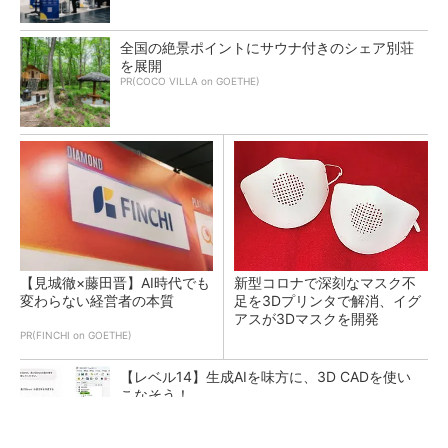
全国の絶景ポイントにサウナ付きのシェア別荘
を展開
PR(COCO VILLA on GOETHE)
【見城徹×藤田晋】AI時代でも
新型コロナで深刻なマスク不
変わらない経営者の本質
足を3Dプリンタで解消、イグ
アスが3Dマスクを開発
PR(FINCHI on GOETHE)
【レベル14】生成AIを味方に、3D CADを使い
こなそう！