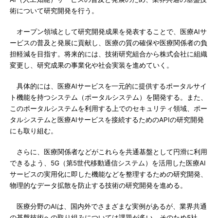
術について研究開発を行う。
オープン領域として研究開発成果を発表することで、医療AIサ
ービスの普及と発展に貢献し、医療の質の確保や医療関係者の負
担軽減を目指す。将来的には、技術研究組合から株式会社に組織
変更し、研究成果の事業化や社会実装を進めていく。
具体的には、医療AIサービスを一元的に提供するポータルサイ
ト機能を持つシステム（ポータルシステム）を開発する。また、
このポータルシステムを利用する上でのセキュリティ領域、ポー
タルシステムと医療AIサービスを接続するためのAPIの研究開発
にも取り組む。
さらに、医療関係者などがこれらを共通基盤として円滑に利用
できるよう、5G（第5世代移動通信システム）を活用した医療AI
サービスの実用化に即した機能などを整理するための研究開発、
物理的なデータ拡散を防止する技術の研究開発を進める。
医療分野のAIは、国内外でさまざまな実例があるが、業界共通
の基盤技術への取り組みについては課題が多い。そのため5社