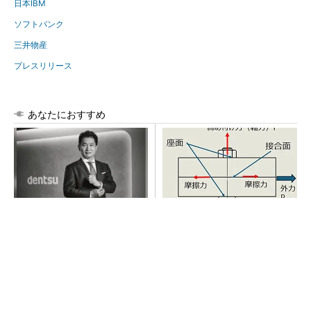
日本IBM
ソフトバンク
三井物産
プレスリリース
あなたにおすすめ
全員がリーダーシップを発揮
「取りあえずボルトで固定」
し、自分より優れた人財を育
は禁物 締結部設計で押さえ
成する
るべき基本
PR(dentsu Japan)
チームが本音で意見を交わし合い、多様な人財
が挑戦できる組織へ