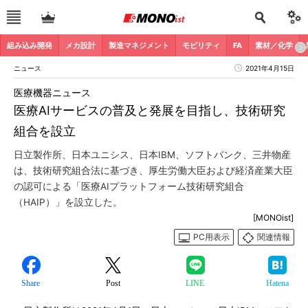
組み込み開発
メカ設計
製造マネジメント
モビリティ
FA
素材／化学
ニュース
2021年4月15日
医療機器ニュース
医療AIサービスの普及と発展を目指し、技術研究
組合を設立
日立製作所、日本ユニシス、日本IBM、ソフトバンク、三井物産
は、技術研究組合法に基づき、厚生労働大臣および経済産業大臣
の認可による「医療AIプラットフォーム技術研究組合
（HAIP）」を設立した。
[MONOist]
PC用表示
関連情報
Share
Post
LINE
Hatena