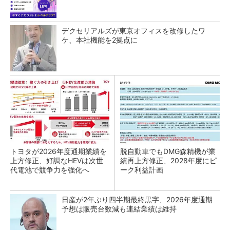
デクセリアルズが東京オフィスを改修したワ
ケ、本社機能を2拠点に
トヨタが2026年度通期業績を
脱自動車でもDMG森精機が業
上方修正、好調なHEVは次世
績再上方修正、2028年度にピ
代電池で競争力を強化へ
ーク利益計画
日産が2年ぶり四半期最終黒字、2026年度通期
予想は販売台数減も連結業績は維持