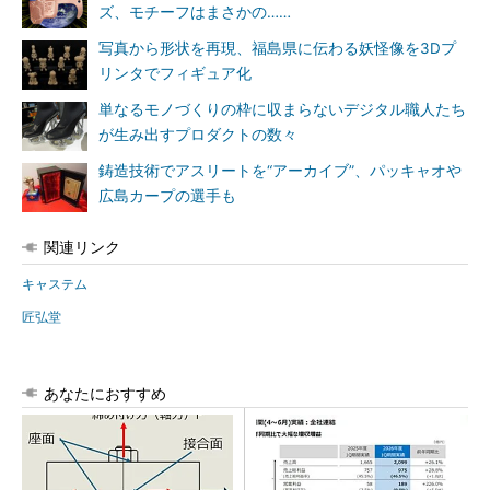
ズ、モチーフはまさかの……
写真から形状を再現、福島県に伝わる妖怪像を3Dプ
リンタでフィギュア化
単なるモノづくりの枠に収まらないデジタル職人たち
が生み出すプロダクトの数々
鋳造技術でアスリートを“アーカイブ”、パッキャオや
広島カープの選手も
関連リンク
キャステム
匠弘堂
あなたにおすすめ