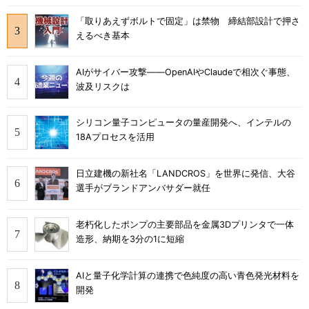
「取りあえずボルトで固定」は禁物 締結部設計で押さ
えるべき基本
AIがサイバー攻撃――OpenAIやClaudeで相次ぐ事態、
波及リスクは
シリコン量子コンピュータの量産開発へ、インテルの
18Aプロセスを活用
日立建機の新社名「LANDCROS」を世界に発信、大谷
選手がブランドアンバサダー就任
老朽化したポンプの主要部品を金属3Dプリンタで一体
造形、納期を3分の1に短縮
AIと量子化学計算の連携で色純度の高い青色発光材料を
開発