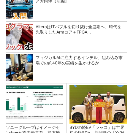
と方向性【前編】
AlteraはITバブルを切り抜け全盛期へ、時代を
先取りしたArmコア＋FPGA...
フィジカルAIに注力するインテル、組み込み市
場での約40年の実績を生かせるか
ソニーグループはイメージセ
BYDの軽EV「ラッコ」は世界
ンサーが過去最高益、熊本地
初の軽SDV、新開発の「X-PA