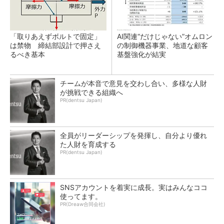
「取りあえずボルトで固定」
AI関連“だけじゃない”オムロン
は禁物 締結部設計で押さえ
の制御機器事業、地道な顧客
るべき基本
基盤強化が結実
チームが本音で意見を交わし合い、多様な人財
が挑戦できる組織へ
PR(dentsu Japan)
全員がリーダーシップを発揮し、自分より優れ
た人財を育成する
PR(dentsu Japan)
SNSアカウントを着実に成長。実はみんなココ
使ってます。
PR(Dreaw合同会社)