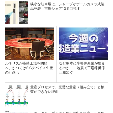
狭小な駐車場に、シャープがポールカメラ式製
品発表 市場シェア10％目指す
ルネサスが高崎工場を閉鎖
なぜ熊本に半導体産業が集ま
へ、かつてはSiCデバイス生産
るのか――地震で工場稼働停
の計画も
止相次ぐ
量産プロセスで、完璧な量産（組み立て）と検
査ができない理由