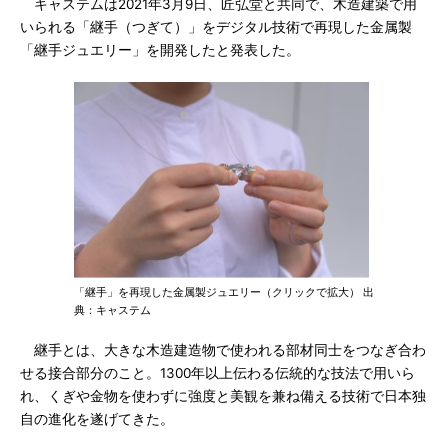
キャステムは2021年3月9日、匠弘堂と共同で、木造建築で用
いられる「継手（つぎて）」をデジタル技術で再現した金属製
「継手ジュエリー」を開発したと発表した。
「継手」を再現した金属製ジュエリー（クリックで拡大） 出
典：キャステム
継手とは、大きな木造建造物で使われる部材同士をつなぎ合わ
せる接合部分のこと。1300年以上伝わる伝統的な技法で用いら
れ、くぎや金物を使わずに強度と美観を兼ね備える技術で日本独
自の進化を遂げてきた。