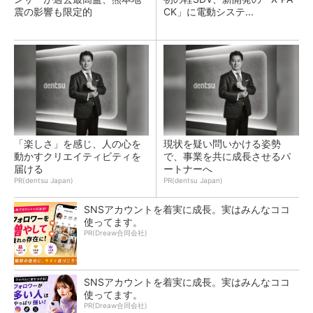
震の影響も限定的
CK」に電動システ...
「楽しさ」を感じ、人の心を
現状を疑い問いかける姿勢
動かすクリエイティビティを
で、事業を共に成長させるパ
届ける
ートナーへ
PR(dentsu Japan)
PR(dentsu Japan)
SNSアカウントを着実に成長。実はみんなココ
使ってます。
PR(Dreaw合同会社)
SNSアカウントを着実に成長。実はみんなココ
使ってます。
PR(Dreaw合同会社)