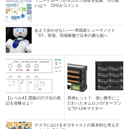
ソニーグループがタムロン買収を提案、その狙
いは？ CFOがコメント
あえて歩かせない――準国産ヒューマノイド
「D1」登場、現場稼働で日本の勝ち筋へ
【レベル4】図面の穴寸法の表
異例ヒット？ 使い勝手にこ
記を攻略せよ！
だわったオムロンの“オープン
な”IO-Linkマスター
テスラにおけるギガキャストの基本的な考え方