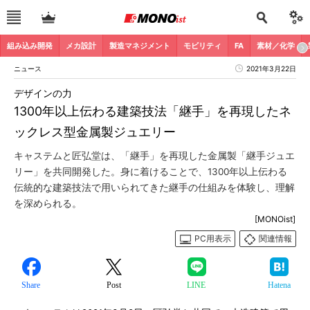
組み込み開発
メカ設計
製造マネジメント
モビリティ
FA
素材／化学
ニュース
2021年3月22日
デザインの力
1300年以上伝わる建築技法「継手」を再現したネ
ックレス型金属製ジュエリー
キャステムと匠弘堂は、「継手」を再現した金属製「継手ジュエ
リー」を共同開発した。身に着けることで、1300年以上伝わる
伝統的な建築技法で用いられてきた継手の仕組みを体験し、理解
を深められる。
[MONOist]
PC用表示
関連情報
Share
Post
LINE
Hatena