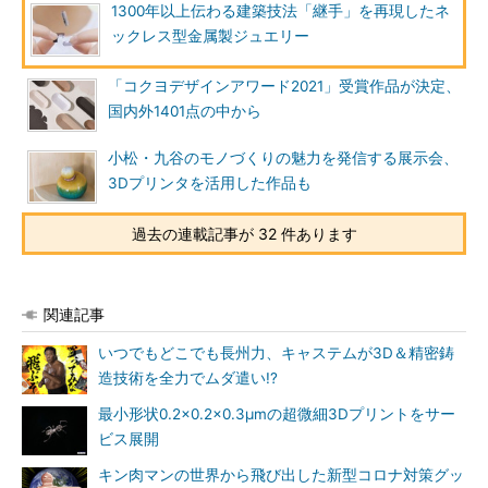
1300年以上伝わる建築技法「継手」を再現したネ
ックレス型金属製ジュエリー
「コクヨデザインアワード2021」受賞作品が決定、
国内外1401点の中から
小松・九谷のモノづくりの魅力を発信する展示会、
3Dプリンタを活用した作品も
過去の連載記事が 32 件あります
関連記事
いつでもどこでも長州力、キャステムが3D＆精密鋳
造技術を全力でムダ遣い!?
最小形状0.2×0.2×0.3μmの超微細3Dプリントをサー
ビス展開
キン肉マンの世界から飛び出した新型コロナ対策グッ