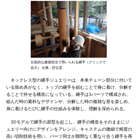
伝統的な建築技法で用いられる継手（クリックで
拡大） 出典：匠弘堂
ネックレス型の継手ジュエリーは、本来チェーン部分に付いて
いる留め具がなく、トップの継手を組むことで身に着け、分解す
ることで外せる構造になっている。継手は3パーツで構成され、
組んだ時の素朴なデザインや、分解した時の複雑な形を楽しめ、
身に着けるたびに継手の仕組みを体験し、理解を深められる。
3Dモデルで継手の原型を起こし、継手の構造をそのままにジ
ュエリー向けにデザインをアレンジ。キャステムの微細で精度の
高い切削技術を用い、パーツ同士が隙間なく重なり合う継手を再