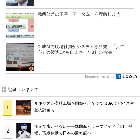
幾何公差の基準「データム」を理解しよう
生成AIで現場社員がシステムを開発 「人中
心」の製造DXを自走させた3社の方法
Recommended by
記事ランキング
ルネサスが高崎工場を閉鎖へ、かつてはSiCデバイス生
産の計画も
あえて歩かせない――準国産ヒューマノイド「D1」登
場、現場稼働で日本の勝ち筋へ