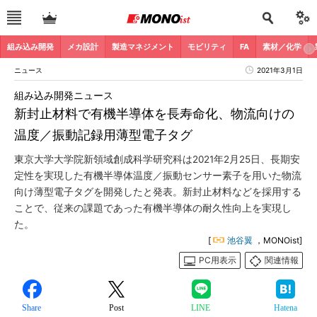
組み込み開発
メカ設計
製造マネジメント
モビリティ
FA
素材／化学
ニュース
2021年3月1日
組み込み開発ニュース
新封止材料で有機半導体を長寿命化、物流向けの
温度／振動記録用薄型電子タグ
東京大学大学院新領域創成科学研究科は2021年2月25日、長期安
定性を実現した有機半導体温度／振動センサー素子を用いた物流
向け薄型電子タグを開発したと発表。新封止材料などを採用する
ことで、従来の課題であった有機半導体の耐久性向上を実現し
た。
[
池谷翼
，MONOist]
PC用表示
関連情報
Share
Post
LINE
Hatena