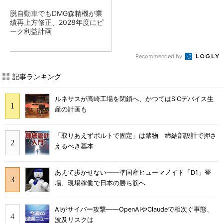
脱自動車でもDMG森精機が業
績再上方修正、2028年度にピ
ーク利益計画
Recommended by
記事ランキング
ルネサスが高崎工場を閉鎖へ、かつてはSiCデバイス生
産の計画も
「取りあえずボルトで固定」は禁物 締結部設計で押さ
えるべき基本
あえて歩かせない――準国産ヒューマノイド「D1」登
場、現場稼働で日本の勝ち筋へ
AIがサイバー攻撃――OpenAIやClaudeで相次ぐ事態、
波及リスクは