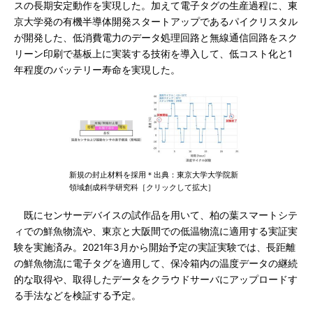
スの長期安定動作を実現した。加えて電子タグの生産過程に、東
京大学発の有機半導体開発スタートアップであるパイクリスタル
が開発した、低消費電力のデータ処理回路と無線通信回路をスク
リーン印刷で基板上に実装する技術を導入して、低コスト化と1
年程度のバッテリー寿命を実現した。
新規の封止材料を採用＊出典：東京大学大学院新
領域創成科学研究科［クリックして拡大］
既にセンサーデバイスの試作品を用いて、柏の葉スマートシテ
ィでの鮮魚物流や、東京と大阪間での低温物流に適用する実証実
験を実施済み。2021年3月から開始予定の実証実験では、長距離
の鮮魚物流に電子タグを適用して、保冷箱内の温度データの継続
的な取得や、取得したデータをクラウドサーバにアップロードす
る手法などを検証する予定。