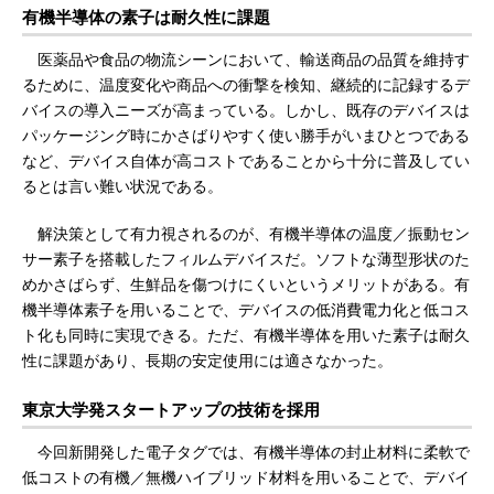
有機半導体の素子は耐久性に課題
医薬品や食品の物流シーンにおいて、輸送商品の品質を維持す
るために、温度変化や商品への衝撃を検知、継続的に記録するデ
バイスの導入ニーズが高まっている。しかし、既存のデバイスは
パッケージング時にかさばりやすく使い勝手がいまひとつである
など、デバイス自体が高コストであることから十分に普及してい
るとは言い難い状況である。
解決策として有力視されるのが、有機半導体の温度／振動セン
サー素子を搭載したフィルムデバイスだ。ソフトな薄型形状のた
めかさばらず、生鮮品を傷つけにくいというメリットがある。有
機半導体素子を用いることで、デバイスの低消費電力化と低コス
ト化も同時に実現できる。ただ、有機半導体を用いた素子は耐久
性に課題があり、長期の安定使用には適さなかった。
東京大学発スタートアップの技術を採用
今回新開発した電子タグでは、有機半導体の封止材料に柔軟で
低コストの有機／無機ハイブリッド材料を用いることで、デバイ