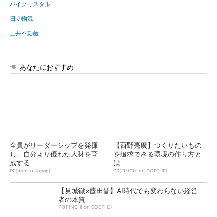
パイクリスタル
日立物流
三井不動産
あなたにおすすめ
全員がリーダーシップを発揮
【西野亮廣】つくりたいもの
し、自分より優れた人財を育
を追求できる環境の作り方と
成する
は
PR(dentsu Japan)
PR(FINCHI on GOETHE)
【見城徹×藤田晋】AI時代でも変わらない経営
者の本質
PR(FINCHI on GOETHE)