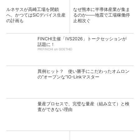
ルネサスが高崎工場を閉鎖
なぜ熊本に半導体産業が集ま
へ、かつてはSiCデバイス生産
るのか――地震で工場稼働停
の計画も
止相次ぐ
FINCHI主催「IVS2026」トークセッションが
話題に！
PR(FINCHI on GOETHE)
異例ヒット？ 使い勝手にこだわったオムロン
の“オープンな”IO-Linkマスター
量産プロセスで、完璧な量産（組み立て）と検
査ができない理由