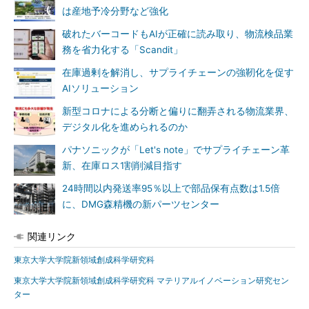
は産地予冷分野など強化
破れたバーコードもAIが正確に読み取り、物流検品業
務を省力化する「Scandit」
在庫過剰を解消し、サプライチェーンの強靭化を促す
AIソリューション
新型コロナによる分断と偏りに翻弄される物流業界、
デジタル化を進められるのか
パナソニックが「Let's note」でサプライチェーン革
新、在庫ロス1割削減目指す
24時間以内発送率95％以上で部品保有点数は1.5倍
に、DMG森精機の新パーツセンター
関連リンク
東京大学大学院新領域創成科学研究科
東京大学大学院新領域創成科学研究科 マテリアルイノベーション研究セン
ター