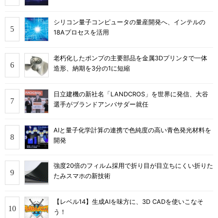
シリコン量子コンピュータの量産開発へ、インテルの
18Aプロセスを活用
老朽化したポンプの主要部品を金属3Dプリンタで一体
造形、納期を3分の1に短縮
日立建機の新社名「LANDCROS」を世界に発信、大谷
選手がブランドアンバサダー就任
AIと量子化学計算の連携で色純度の高い青色発光材料を
開発
強度20倍のフィルム採用で折り目が目立ちにくい折りた
たみスマホの新技術
【レベル14】生成AIを味方に、3D CADを使いこなそ
う！