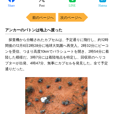
Share
Post
LINE
Hatena
前のページへ
次のページへ
アンカーのバトンは地上へ渡った
探査機から分離されたカプセルは、予定通りに飛行し、約12時
間後の12月6日2時28分に地球大気圏へ再突入。2時32分にビーコ
ンを受信、つまり高度10kmでパラシュートを開き、2時54分に着
陸した模様だ。3時7分には着陸地点を特定し、回収班のヘリコ
プターが出発、4時47分、無事にカプセルを発見した。全て予定
通りだった。