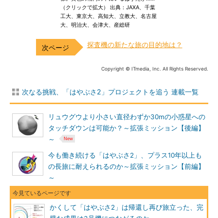
（クリックで拡大） 出典：JAXA、千葉
工大、東京大、高知大、立教大、名古屋
大、明治大、会津大、産総研
探査機の新たな旅の目的地は？
Copyright © ITmedia, Inc. All Rights Reserved.
次なる挑戦、「はやぶさ2」プロジェクトを追う 連載一覧
リュウグウより小さい直径わずか30mの小惑星への
タッチダウンは可能か？～拡張ミッション【後編】
～
今も働き続ける「はやぶさ2」、プラス10年以上も
の長旅に耐えられるのか～拡張ミッション【前編】
～
かくして「はやぶさ2」は帰還し再び旅立った、完