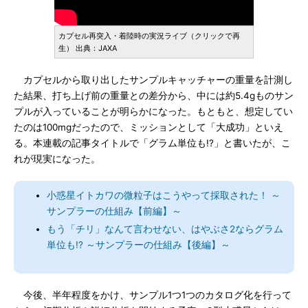
カプセル再突入・着陸時の実況ライブ（クリックで再
生） 出典：JAXA
カプセルから取り出したサンプルキャッチャーの重量を計測し
た結果、打ち上げ前の重量との差分から、中には約5.4gものサン
プルが入っていることが明らかになった。もともと、想定してい
たのは100mgだったので、ミッションとして「大成功」といえ
る。本連載の記事タイトルで「グラム単位も!?」と書いたが、こ
れが現実になった。
小惑星イトカワの微粒子はこうやって採取された！ ～
サンプラーの仕組み【前編】～
もう「チリ」なんて言わせない、はやぶさ2ならグラム
単位も!? ～サンプラーの仕組み【後編】～
今後、半年程度をかけ、サンプル1つ1つのカタログ化を行って