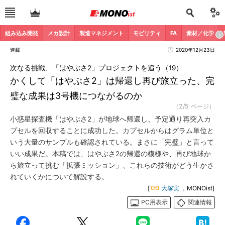
組み込み開発
メカ設計
製造マネジメント
モビリティ
FA
素材／化学
連載
2020年12月23日
次なる挑戦、「はやぶさ2」プロジェクトを追う（19）
かくして「はやぶさ2」は帰還し再び旅立った、完
璧な成果は3号機につながるのか
（2/5 ページ）
小惑星探査機「はやぶさ2」が地球へ帰還し、予定通り再突入カ
プセルを回収することに成功した。カプセルからはグラム単位と
いう大量のサンプルも確認されている。まさに「完璧」と言って
いい成果だ。本稿では、はやぶさ2の帰還の模様や、再び地球か
ら旅立って挑む「拡張ミッション」、これらの技術がどう生かさ
れていくかについて解説する。
[
大塚実
，MONOist]
PC用表示
関連情報