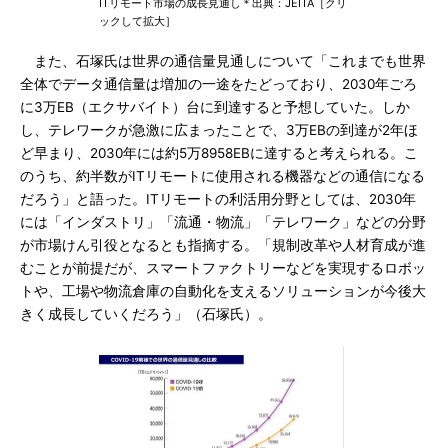
ITリモート市場の成長見通し＊出典：JEITA［クリ
ックして拡大］
また、石塚氏は世界の通信量見通しについて「これまでも世界
全体でデータ通信量は増加の一途をたどっており、2030年ごろ
に3万EB（エクサバイト）台に到達すると予想していた。しか
し、テレワークが急激に広まったことで、3万EBの到達が2年ほ
ど早まり、2030年には約5万8958EBに達すると考えられる。こ
のうち、約半数がITリモートに使用される機器などの通信になる
だろう」と語った。ITリモートの利活用分野としては、2030年
には「インダストリ」「流通・物流」「テレワーク」などの分野
が市場けん引役となるとも指摘する。「規制改革や人材育成が進
むことが前提だが、スマートファクトリーなどを実現するロボッ
トや、工場や物流倉庫の自動化を支えるソリューションが今後大
きく成長していくだろう」（石塚氏）。