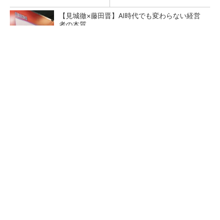
【見城徹×藤田晋】AI時代でも変わらない経営
者の本質
PR(FINCHI on GOETHE)
【レベル14】生成AIを味方に、3D CADを使い
こなそう！
狭小な駐車場に、シャープがポールカメラ式製
品発表 市場シェア10％目指す