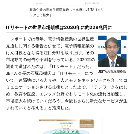
日系企業の世界生産額見通し＊出典：JEITA［クリ
ックして拡大］
ITリモートの世界市場規模は2030年に約228兆円に
レポートでは毎年、電子情報産業の世界生産
見通しに関する報告と併せて、電子情報産業の
けん引役となり得る注目分野を取り上げ、その
市場動向の報告や予測を行っている。2020年の
調査で選ばれたのは、「ITリモート」だった。
JEITAの石塚茂樹氏
JEITA 会長の石塚茂樹氏は「ITリモート」につ
いて、遠隔地にいる人々や、人とモノをネットワークを介してコ
ミュニケーションさせる技術だとした上で、「テレワークをはじ
め、教育や医療、エンタメ分野でもリモート化の流れは加速し、
市場拡大を続けていくだろう。今後もさらに新たなサービスが生
まれていくと考える」と指摘した。