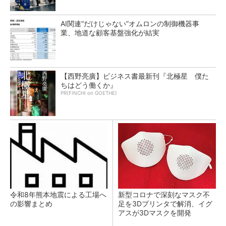
AI関連“だけじゃない”オムロンの制御機器事
業、地道な顧客基盤強化が結実
【西野亮廣】ビジネス書最新刊『北極星 僕た
ちはどう働くか』
PR(FINCHI on GOETHE)
令和8年熊本地震による工場へ
新型コロナで深刻なマスク不
の影響まとめ
足を3Dプリンタで解消、イグ
アスが3Dマスクを開発