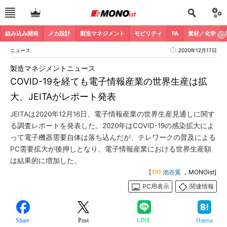
組み込み開発
メカ設計
製造マネジメント
モビリティ
FA
素材／化学
ニュース
2020年12月17日
製造マネジメントニュース
COVID-19を経ても電子情報産業の世界生産は拡
大、JEITAがレポート発表
JEITAは2020年12月16日、電子情報産業の世界生産見通しに関す
る調査レポートを発表した。2020年はCOVID-19の感染拡大によ
って電子機器需要自体は落ち込んだが、テレワークの普及による
PC需要拡大が後押しとなり、電子情報産業における世界生産額
は結果的に増加した。
[
池谷翼
，MONOist]
PC用表示
関連情報
Share
Post
LINE
Hatena