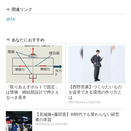
関連リンク
JEITA
あなたにおすすめ
「取りあえずボルトで固定」
【西野亮廣】つくりたいもの
は禁物 締結部設計で押さえ
を追求できる環境の作り方と
るべき基本
は
PR(FINCHI on GOETHE)
【見城徹×藤田晋】AI時代でも変わらない経営
者の本質
PR(FINCHI on GOETHE)