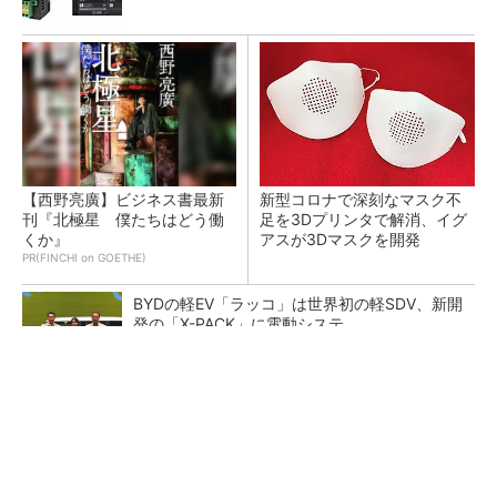
【西野亮廣】ビジネス書最新
新型コロナで深刻なマスク不
刊『北極星 僕たちはどう働
足を3Dプリンタで解消、イグ
くか』
アスが3Dマスクを開発
PR(FINCHI on GOETHE)
BYDの軽EV「ラッコ」は世界初の軽SDV、新開
発の「X-PACK」に電動システ...
ペロブスカイト太陽電池の量産に有効なイン
ク、従来比で1.5倍の性能向上