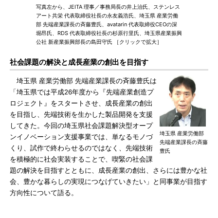
写真左から、JEITA 理事／事務局長の井上治氏、ステンレス
アート共栄 代表取締役社長の永友義浩氏、埼玉県 産業労働
部 先端産業課長の斉藤豊氏、avatarin 代表取締役CEOの深
堀昂氏、RDS 代表取締役社長の杉原行里氏、埼玉県産業振興
公社 新産業振興部長の島田守氏 ［クリックで拡大］
社会課題の解決と成長産業の創出を目指す
埼玉県 産業労働部 先端産業課長の斉藤豊氏は
「埼玉県では平成26年度から『先端産業創造プ
ロジェクト』をスタートさせ、成長産業の創出
を目指し、先端技術を生かした製品開発を支援
してきた。今回の埼玉県社会課題解決型オープ
埼玉県 産業労働部
ンイノベーション支援事業では、単なるモノづ
先端産業課長の斉藤
くり、試作で終わらせるのではなく、先端技術
豊氏
を積極的に社会実装することで、喫緊の社会課
題の解決を目指すとともに、成長産業の創出、さらには豊かな社
会、豊かな暮らしの実現につなげていきたい」と同事業が目指す
方向性について語る。