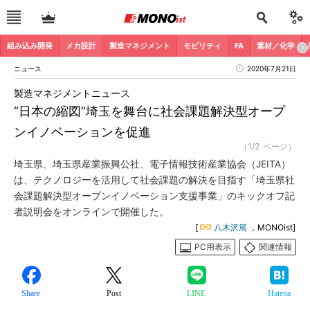
組み込み開発
メカ設計
製造マネジメント
モビリティ
FA
素材／化学
ニュース
2020年7月21日
製造マネジメントニュース
“日本の縮図”埼玉を舞台に社会課題解決型オープ
ンイノベーションを促進
（1/2 ページ）
埼玉県、埼玉県産業振興公社、電子情報技術産業協会（JEITA）
は、テクノロジーを活用して社会課題の解決を目指す「埼玉県社
会課題解決型オープンイノベーション支援事業」のキックオフ記
者説明会をオンラインで開催した。
[
八木沢篤
，MONOist]
PC用表示
関連情報
Share
Post
LINE
Hatena