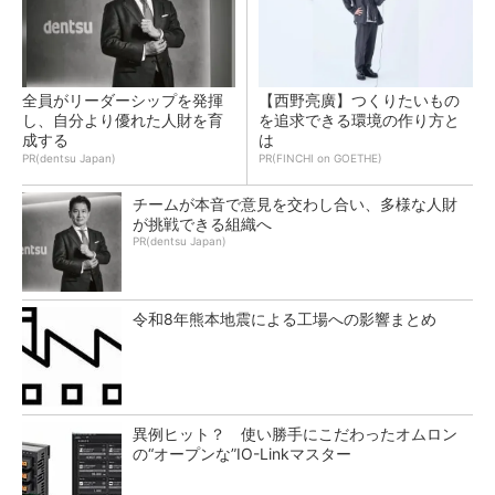
全員がリーダーシップを発揮
【西野亮廣】つくりたいもの
し、自分より優れた人財を育
を追求できる環境の作り方と
成する
は
PR(dentsu Japan)
PR(FINCHI on GOETHE)
チームが本音で意見を交わし合い、多様な人財
が挑戦できる組織へ
PR(dentsu Japan)
令和8年熊本地震による工場への影響まとめ
異例ヒット？ 使い勝手にこだわったオムロン
の“オープンな”IO-Linkマスター