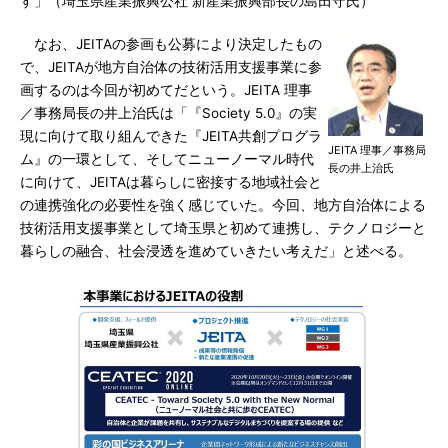
す」（埼玉県産業振興公社 新産業振興部長の島田守氏）
なお、JEITAの参画も公募により決定したもの
で、JEITAが地方自治体の技術活用支援事業に参
画するのは今回が初めてだという。JEITA 理事
／事務局長の井上治氏は「『Society 5.0』の実
現に向けて取り組んできた『JEITA共創プログラ
JEITA 理事／事務局
ム』の一環として、そしてニューノーマル時代
長の井上治氏
に向けて、JEITAは暮らしに密接する地域社会と
の連携強化の必要性を強く感じていた。今回、地方自治体による
技術活用支援事業として埼玉県と初めて連携し、テクノロジーと
暮らしの融合、社会浸透を進めていきたい考えだ」と述べる。