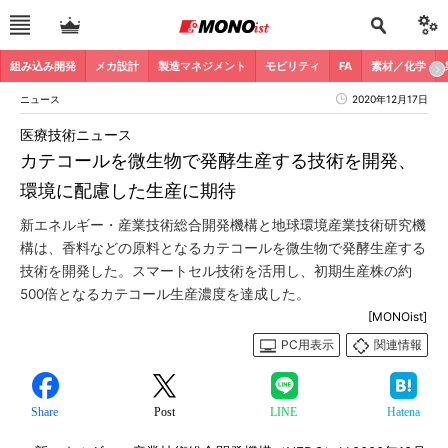
組み込み開発
メカ設計
製造マネジメント
モビリティ
FA
素材／化学
ニュース
2020年12月17日
医療技術ニュース
カテコールを微生物で発酵生産する技術を開発、
環境に配慮した生産に期待
新エネルギー・産業技術総合開発機構と地球環境産業技術研究機
構は、香料などの原料となるカテコールを微生物で発酵生産する
技術を開発した。スマートセル技術を活用し、初期生産株の約
500倍となるカテコール生産濃度を達成した。
[MONOist]
PC用表示
関連情報
Share
Post
LINE
Hatena