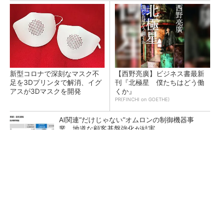
新型コロナで深刻なマスク不
【西野亮廣】ビジネス書最新
足を3Dプリンタで解消、イグ
刊『北極星 僕たちはどう働
アスが3Dマスクを開発
くか』
PR(FINCHI on GOETHE)
AI関連“だけじゃない”オムロンの制御機器事
業、地道な顧客基盤強化が結実
【レベル14】生成AIを味方に、3D CADを使い
こなそう！