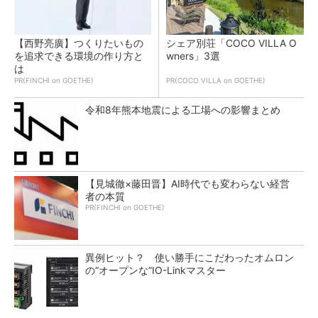
【西野亮廣】つくりたいもの
シェア別荘「COCO VILLA O
を追求できる環境の作り方と
wners」3選
は
PR(FINCHI on GOETHE)
PR(COCO VILLA on GOETHE)
令和8年熊本地震による工場への影響まとめ
【見城徹×藤田晋】AI時代でも変わらない経営
者の本質
PR(FINCHI on GOETHE)
異例ヒット？ 使い勝手にこだわったオムロン
の“オープンな”IO-Linkマスター