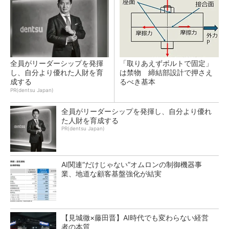
全員がリーダーシップを発揮
「取りあえずボルトで固定」
し、自分より優れた人財を育
は禁物 締結部設計で押さえ
成する
るべき基本
PR(dentsu Japan)
全員がリーダーシップを発揮し、自分より優れ
た人財を育成する
PR(dentsu Japan)
AI関連“だけじゃない”オムロンの制御機器事
業、地道な顧客基盤強化が結実
【見城徹×藤田晋】AI時代でも変わらない経営
者の本質