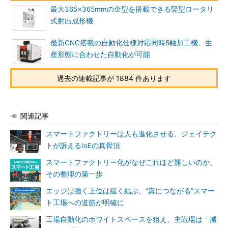
最大365×365mmの金型を搭載できる竪型ロータリ
式射出成形機
最新CNC搭載の自動化仕様対応同時5軸加工機、生
産形態に合わせた自動化が可能
過去の連載記事が 1884 件あります
関連記事
スマートファクトリーは人も進化させる、ジェイテク
トが訴えるIoEの真骨頂
スマートファクトリー化がなぜこれほど難しいのか、
その整理の第一歩
エッジは強く上位は緩く結ぶ、“真につながる”スマー
ト工場への道筋が明確に
工場自動化のホワイトスペースを狙え、主戦場は「搬