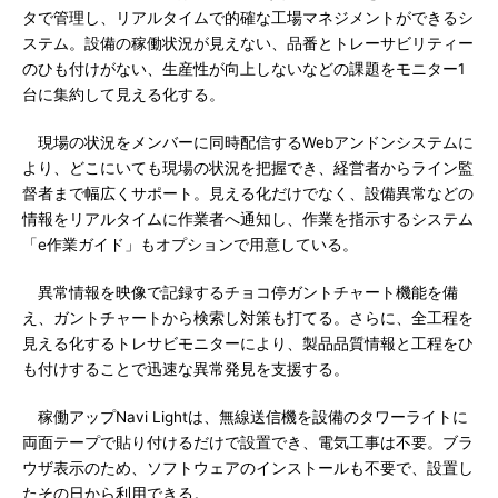
タで管理し、リアルタイムで的確な工場マネジメントができるシ
ステム。設備の稼働状況が見えない、品番とトレーサビリティー
のひも付けがない、生産性が向上しないなどの課題をモニター1
台に集約して見える化する。
現場の状況をメンバーに同時配信するWebアンドンシステムに
より、どこにいても現場の状況を把握でき、経営者からライン監
督者まで幅広くサポート。見える化だけでなく、設備異常などの
情報をリアルタイムに作業者へ通知し、作業を指示するシステム
「e作業ガイド」もオプションで用意している。
異常情報を映像で記録するチョコ停ガントチャート機能を備
え、ガントチャートから検索し対策も打てる。さらに、全工程を
見える化するトレサビモニターにより、製品品質情報と工程をひ
も付けすることで迅速な異常発見を支援する。
稼働アップNavi Lightは、無線送信機を設備のタワーライトに
両面テープで貼り付けるだけで設置でき、電気工事は不要。ブラ
ウザ表示のため、ソフトウェアのインストールも不要で、設置し
たその日から利用できる。