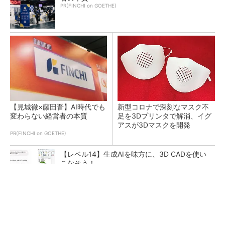
PR(FINCHI on GOETHE)
【見城徹×藤田晋】AI時代でも
新型コロナで深刻なマスク不
変わらない経営者の本質
足を3Dプリンタで解消、イグ
アスが3Dマスクを開発
PR(FINCHI on GOETHE)
【レベル14】生成AIを味方に、3D CADを使い
こなそう！
令和8年熊本地震による工場への影響まとめ