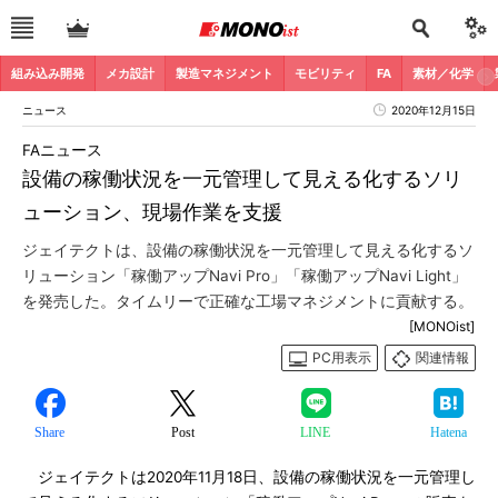
組み込み開発
メカ設計
製造マネジメント
モビリティ
FA
素材／化学
ニュース
2020年12月15日
FAニュース
設備の稼働状況を一元管理して見える化するソリ
ューション、現場作業を支援
ジェイテクトは、設備の稼働状況を一元管理して見える化するソ
リューション「稼働アップNavi Pro」「稼働アップNavi Light」
を発売した。タイムリーで正確な工場マネジメントに貢献する。
[MONOist]
PC用表示
関連情報
Share
Post
LINE
Hatena
ジェイテクトは2020年11月18日、設備の稼働状況を一元管理し