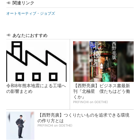
関連リンク
オートモーティブ・ジョブズ
あなたにおすすめ
令和8年熊本地震による工場へ
【西野亮廣】ビジネス書最新
の影響まとめ
刊『北極星 僕たちはどう働
くか』
PR(FINCHI on GOETHE)
【西野亮廣】つくりたいものを追求できる環境
の作り方とは
PR(FINCHI on GOETHE)