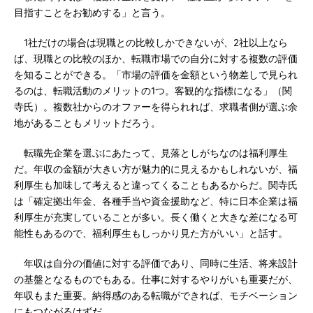
目指すことをお勧めする」と言う。
1社だけの場合は現職との比較しかできないが、2社以上なら
ば、現職との比較のほか、転職市場での自分に対する複数の評価
を知ることができる。「市場の評価を金額という物差しで見られ
るのは、転職活動のメリットの1つ。客観的な指標になる」（関
寺氏）。複数社からのオファーを得られれば、求職者側が選ぶ余
地があることもメリットだろう。
転職先企業を選ぶにあたって、見落としがちなのは福利厚生
だ。年収の金額が大きい方が魅力的に見えるかもしれないが、福
利厚生も加味して考えると違ってくることもあるからだ。関寺氏
は「確定拠出年金、各種手当や資金援助など、特に日本企業は福
利厚生が充実していることが多い。長く働くと大きな差になる可
能性もあるので、福利厚生もしっかり見た方がいい」と話す。
年収は自分の価値に対する評価であり、同時に生活、将来設計
の基盤となるものでもある。仕事に対するやりがいも重要だが、
年収もまた重要。納得感のある転職ができれば、モチベーション
にもつながるはずだ。