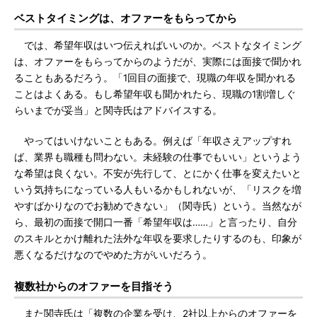
ベストタイミングは、オファーをもらってから
では、希望年収はいつ伝えればいいのか。ベストなタイミング
は、オファーをもらってからのようだが、実際には面接で聞かれ
ることもあるだろう。「1回目の面接で、現職の年収を聞かれる
ことはよくある。もし希望年収も聞かれたら、現職の1割増しぐ
らいまでが妥当」と関寺氏はアドバイスする。
やってはいけないこともある。例えば「年収さえアップすれ
ば、業界も職種も問わない。未経験の仕事でもいい」というよう
な希望は良くない。不安が先行して、とにかく仕事を変えたいと
いう気持ちになっている人もいるかもしれないが、「リスクを増
やすばかりなのでお勧めできない」（関寺氏）という。当然なが
ら、最初の面接で開口一番「希望年収は……」と言ったり、自分
のスキルとかけ離れた法外な年収を要求したりするのも、印象が
悪くなるだけなのでやめた方がいいだろう。
複数社からのオファーを目指そう
また関寺氏は「複数の企業を受け、2社以上からのオファーを