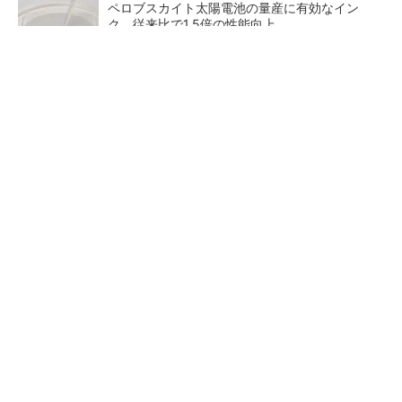
ペロブスカイト太陽電池の量産に有効なイン
ク、従来比で1.5倍の性能向上
チームが本音で意見を交わし合い、多様な人財
が挑戦できる組織へ
PR(dentsu Japan)
【レベル14】生成AIを味方に、3D CADを使い
こなそう！