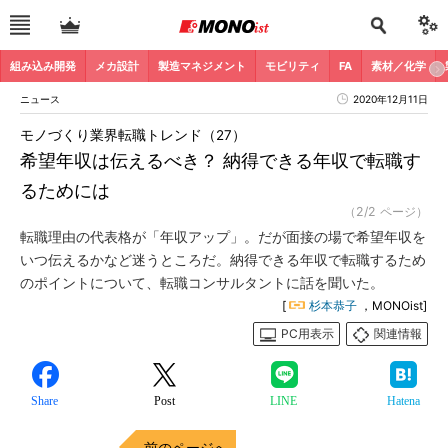
組み込み開発
メカ設計
製造マネジメント
モビリティ
FA
素材／化学
ニュース
2020年12月11日
モノづくり業界転職トレンド（27）
希望年収は伝えるべき？ 納得できる年収で転職す
るためには
（2/2 ページ）
転職理由の代表格が「年収アップ」。だが面接の場で希望年収を
いつ伝えるかなど迷うところだ。納得できる年収で転職するため
のポイントについて、転職コンサルタントに話を聞いた。
[
杉本恭子
，MONOist]
PC用表示
関連情報
Share
Post
LINE
Hatena
前のページへ