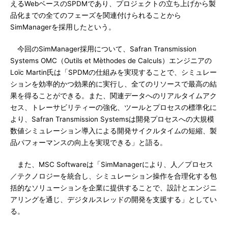
えるWebベースのSPDMであり、プロジェクトの立ち上げから製
品化までの全てのフェーズを関連付けられることから
SimManagerを採用したという。
今回のSimManager採用について、Safran Transmission
Systems OMC（Outils et Mèthodes de Calculs）エンジニアの
Loïc Martin氏は「SPDMの仕組みを実現することで、シミュレー
ションを効率的かつ効果的に実行し、全てのリソースで最高の結
果を得ることができる。また、関連データへのリアルタイムアク
セス、トレーサビリティーの強化、ツールとプロセスの標準化に
より、Safran Transmission Systemsは開発プロセスへの大規模
数値シミュレーション導入による開発サイクルタイムの短縮、製
品パフォーマンスの向上を実現できる」と語る。
また、MSC Softwareは「SimManagerにより、人／プロセス
／テクノロジーを統合し、シミュレーション操作を合理化する包
括的なソリューションを企業に提供することで、設計とエンジニ
アリングを通じ、デジタルスレッドの開発を支援する」としてい
る。