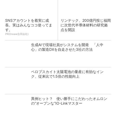
SNSアカウントを着実に成
リンテック、200億円投じ福岡
長。実はみんなココ使ってま
に次世代半導体材料の研究拠
す。
点を開設
PR(Dreaw合同会社)
生成AIで現場社員がシステムを開発 「人中
心」の製造DXを自走させた3社の方法
ペロブスカイト太陽電池の量産に有効なイン
ク、従来比で1.5倍の性能向上
異例ヒット？ 使い勝手にこだわったオムロン
の“オープンな”IO-Linkマスター