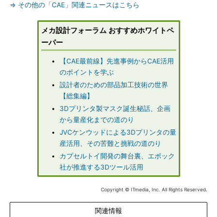
⇒ その他の「CAE」関連ニュースはこちら
メカ設計フォーラム おすすめホワイトペ
ーパー
【CAE最前線】先進事例からCAE活用
のポイントを学ぶ
設計者のための部品加工技術の世界
【総集編】
3Dプリンタ製マスク誕生秘話、企画
から量産化までの道のり
JVCケンウッドによる3Dプリンタの量
産活用、その苦難と挑戦の道のり
カプセルトイ開発の舞台裏、エポック
社が推進する3Dツール活用
Copyright © ITmedia, Inc. All Rights Reserved.
関連情報