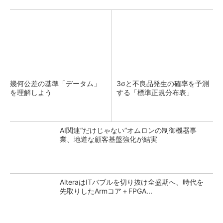
幾何公差の基準「データム」
3σと不良品発生の確率を予測
を理解しよう
する「標準正規分布表」
AI関連“だけじゃない”オムロンの制御機器事
業、地道な顧客基盤強化が結実
AlteraはITバブルを切り抜け全盛期へ、時代を
先取りしたArmコア＋FPGA...