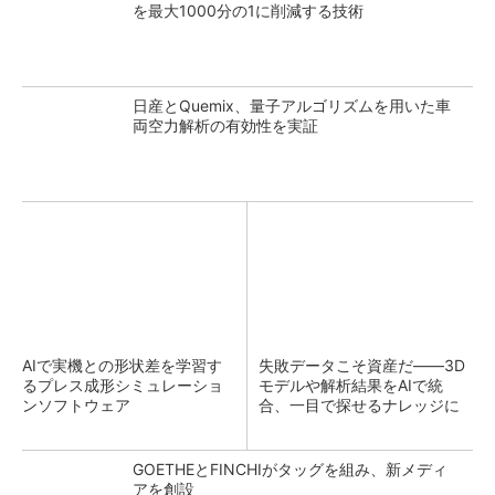
を最大1000分の1に削減する技術
日産とQuemix、量子アルゴリズムを用いた車
両空力解析の有効性を実証
AIで実機との形状差を学習す
失敗データこそ資産だ――3D
るプレス成形シミュレーショ
モデルや解析結果をAIで統
ンソフトウェア
合、一目で探せるナレッジに
GOETHEとFINCHIがタッグを組み、新メディ
アを創設