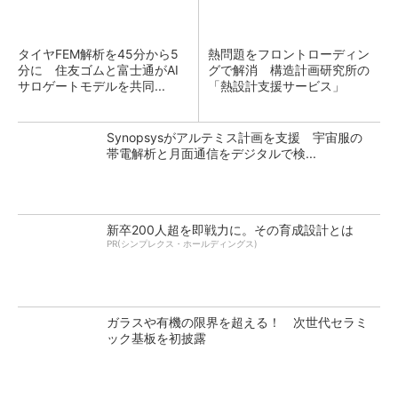
タイヤFEM解析を45分から5
熱問題をフロントローディン
分に 住友ゴムと富士通がAI
グで解消 構造計画研究所の
サロゲートモデルを共同...
「熱設計支援サービス」
Synopsysがアルテミス計画を支援 宇宙服の
帯電解析と月面通信をデジタルで検...
新卒200人超を即戦力に。その育成設計とは
PR(シンプレクス・ホールディングス)
ガラスや有機の限界を超える！ 次世代セラミ
ック基板を初披露