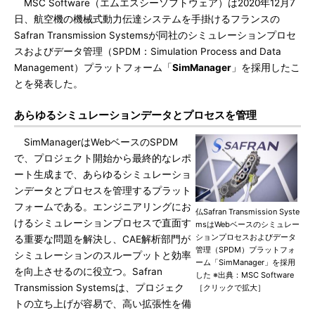
MSC Software（エムエスシーソフトウェア）は2020年12月7
日、航空機の機械式動力伝達システムを手掛けるフランスの
Safran Transmission Systemsが同社のシミュレーションプロセ
スおよびデータ管理（SPDM：Simulation Process and Data
Management）プラットフォーム「
SimManager
」を採用したこ
とを発表した。
あらゆるシミュレーションデータとプロセスを管理
SimManagerはWebベースのSPDM
で、プロジェクト開始から最終的なレポ
ート生成まで、あらゆるシミュレーショ
ンデータとプロセスを管理するプラット
フォームである。エンジニアリングにお
仏Safran Transmission Syste
けるシミュレーションプロセスで直面す
msはWebベースのシミュレー
ションプロセスおよびデータ
る重要な問題を解決し、CAE解析部門が
管理（SPDM）プラットフォ
シミュレーションのスループットと効率
ーム「SimManager」を採用
を向上させるのに役立つ。Safran
した ※出典：MSC Software
Transmission Systemsは、プロジェク
［クリックで拡大］
トの立ち上げが容易で、高い拡張性を備