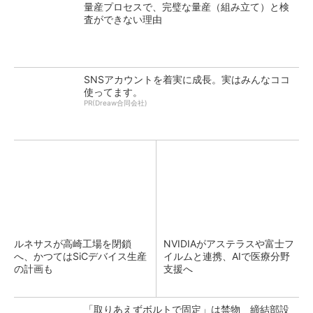
量産プロセスで、完璧な量産（組み立て）と検
査ができない理由
SNSアカウントを着実に成長。実はみんなココ
使ってます。
PR(Dreaw合同会社)
ルネサスが高崎工場を閉鎖
NVIDIAがアステラスや富士フ
へ、かつてはSiCデバイス生産
イルムと連携、AIで医療分野
の計画も
支援へ
「取りあえずボルトで固定」は禁物 締結部設