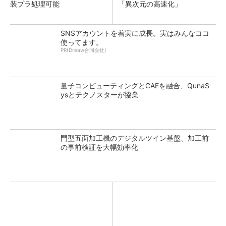
装プラ処理可能
「異次元の高速化」
SNSアカウントを着実に成長。実はみんなココ
使ってます。
PR(Dreaw合同会社)
量子コンピューティングとCAEを融合、QunaS
ysとテクノスターが協業
門型五面加工機のデジタルツイン基盤、加工前
の事前検証を大幅効率化