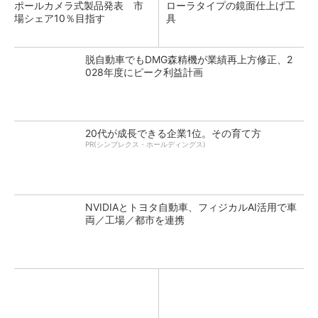
ポールカメラ式製品発表 市
ローラタイプの鏡面仕上げ工
場シェア10％目指す
具
脱自動車でもDMG森精機が業績再上方修正、2
028年度にピーク利益計画
20代が成長できる企業1位。その育て方
PR(シンプレクス・ホールディングス)
NVIDIAとトヨタ自動車、フィジカルAI活用で車
両／工場／都市を連携