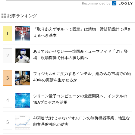
Recommended by
記事ランキング
「取りあえずボルトで固定」は禁物 締結部設計で押さ
えるべき基本
あえて歩かせない――準国産ヒューマノイド「D1」登
場、現場稼働で日本の勝ち筋へ
フィジカルAIに注力するインテル、組み込み市場での約
40年の実績を生かせるか
シリコン量子コンピュータの量産開発へ、インテルの
18Aプロセスを活用
AI関連“だけじゃない”オムロンの制御機器事業、地道な
顧客基盤強化が結実