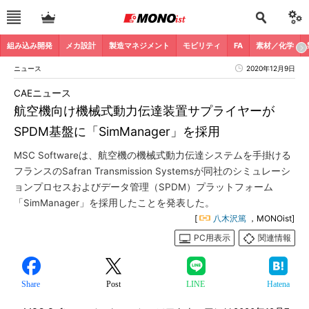
組み込み開発
メカ設計
製造マネジメント
モビリティ
FA
素材／化学
ニュース
2020年12月9日
CAEニュース
航空機向け機械式動力伝達装置サプライヤーが
SPDM基盤に「SimManager」を採用
MSC Softwareは、航空機の機械式動力伝達システムを手掛ける
フランスのSafran Transmission Systemsが同社のシミュレーシ
ョンプロセスおよびデータ管理（SPDM）プラットフォーム
「SimManager」を採用したことを発表した。
[
八木沢篤
，MONOist]
PC用表示
関連情報
Share
Post
LINE
Hatena