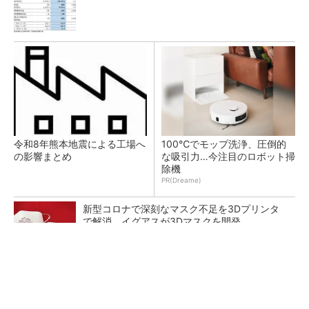
令和8年熊本地震による工場へ
100℃でモップ洗浄、圧倒的
の影響まとめ
な吸引力…今注目のロボット掃
除機
PR(Dreame)
新型コロナで深刻なマスク不足を3Dプリンタ
で解消、イグアスが3Dマスクを開発
【レベル14】生成AIを味方に、3D CADを使い
こなそう！