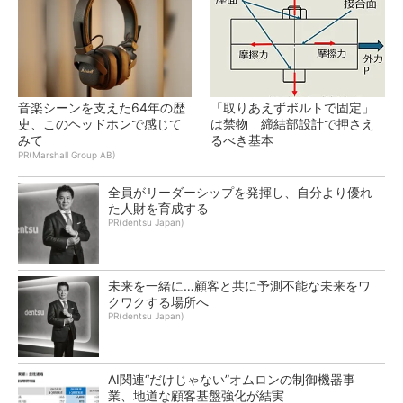
音楽シーンを支えた64年の歴
「取りあえずボルトで固定」
史、このヘッドホンで感じて
は禁物 締結部設計で押さえ
みて
るべき基本
PR(Marshall Group AB)
全員がリーダーシップを発揮し、自分より優れ
た人財を育成する
PR(dentsu Japan)
未来を一緒に…顧客と共に予測不能な未来をワ
クワクする場所へ
PR(dentsu Japan)
AI関連“だけじゃない”オムロンの制御機器事
業、地道な顧客基盤強化が結実