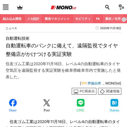
組み込み開発
メカ設計
製造マネジメント
モビリティ
FA
素材／化学
ニュース
2020年11月18日
自動運転技術
自動運転車のパンクに備えて、遠隔監視でタイヤ
整備店がかけつける実証実験
住友ゴム工業は2020年11月16日、レベル4の自動運転車のタイヤ
空気圧を遠隔監視する実証実験を岐阜県岐阜市内で実施したと発
表した。
[
齊藤由希
，MONOist]
PC用表示
関連情報
Share
Post
LINE
Hatena
住友ゴム工業は2020年11月16日、レベル4の自動運転車のタイ