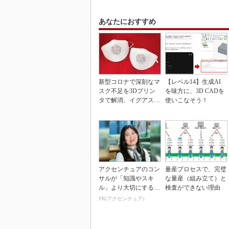
あなたにおすすめ
新型コロナで深刻なマ
【レベル14】生成AI
スク不足を3Dプリン
を味方に、3D CADを
タで解消、イグアスが
使いこなそう！
3Dマスクを開発
アクセンチュアのコン
量産プロセスで、完璧
サルが「知識やスキ
な量産（組み立て）と
ル」より大切にする視
検査ができない理由
点
PR(アクセンチュア)