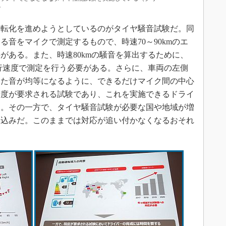
ン
転化を進めようとしているのがタイヤ騒音試験だ。同
音をマイクで測定するもので、時速70～90kmのエ
がある。また、時速80kmの騒音を算出するために、
走行速度で測定を行う必要がある。さらに、車両の左側
した音が均等になるように、できるだけマイク間の中心
精度が要求される試験であり、これを実施できるドライ
る。その一方で、タイヤ騒音試験が必要な国や地域が増
見込みだ。このままでは対応が追い付かなくなるおそれ