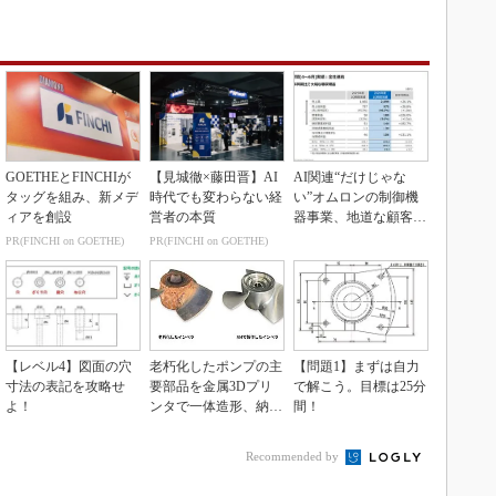
GOETHEとFINCHIが
【見城徹×藤田晋】AI
AI関連“だけじゃな
タッグを組み、新メデ
時代でも変わらない経
い”オムロンの制御機
ィアを創設
営者の本質
器事業、地道な顧客基
盤強化が結実
PR(FINCHI on GOETHE)
PR(FINCHI on GOETHE)
【レベル4】図面の穴
老朽化したポンプの主
【問題1】まずは自力
寸法の表記を攻略せ
要部品を金属3Dプリ
で解こう。目標は25分
よ！
ンタで一体造形、納期
間！
を3分の1に短縮
Recommended by