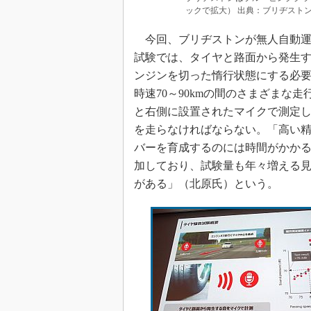
ックで拡大） 出典：ブリヂスト
今回、ブリヂストンが無人自動運
試験では、タイヤと路面から発生する
ンジンを切った惰行状態にする必要
時速70～90kmの間のさまざまな
と右側に設置されたマイクで測定
を走らなければならない。「高い
バーを育成するのには時間がかか
加しており、試験量も年々増える
がある」（北原氏）という。