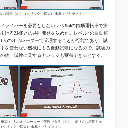
入の背景（右）（クリックで拡大） 出典：ブリヂストン
ドライバーを必要としないレベル4の自動運転車で実
掛けるZMPとの共同開発を決めた。レベル4の自動運
1人のオペレーターで管理することが可能であり、試
人手を使わない機械による自動試験になるので、試験の
らの他、試験に関するナレッジも蓄積できるとする。
験車両を1人のオペレーターで管理できる（左）。繰り返し精度も向
（クリックで拡大） 出典：ブリヂストン