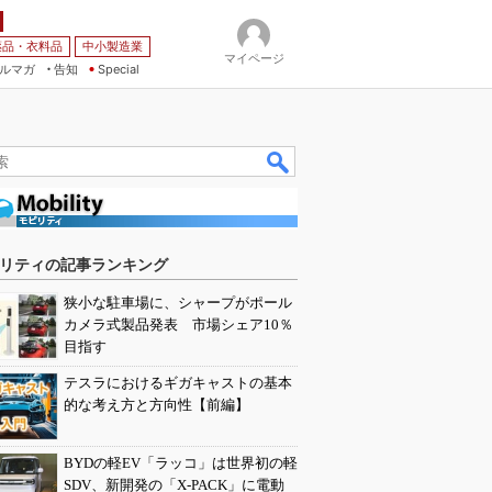
薬品・衣料品
中小製造業
マイページ
ルマガ
告知
Special
リティの記事ランキング
狭小な駐車場に、シャープがポール
カメラ式製品発表 市場シェア10％
目指す
テスラにおけるギガキャストの基本
的な考え方と方向性【前編】
BYDの軽EV「ラッコ」は世界初の軽
SDV、新開発の「X-PACK」に電動