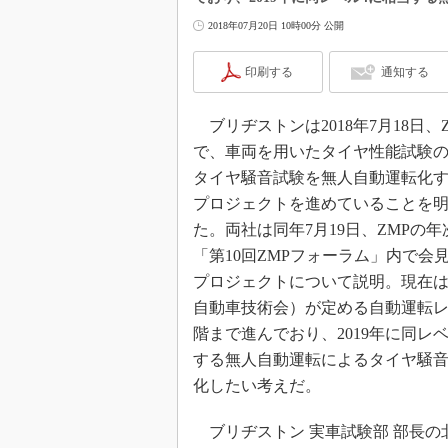
2018年07月20日 10時00分 公開
印刷する
通知する
ブリヂストンは2018年7月18日、
で、車両を用いたタイヤ性能試験の
タイヤ騒音試験を無人自動運転化
プロジェクトを進めていることを
た。両社は同年7月19日、ZMPの
「第10回ZMPフォーラム」内で会
プロジェクトについて説明。現在は
自動車技術会）が定める自動運転レ
階まで進んでおり、2019年に同レ
する無人自動運転によるタイヤ騒
化したい考えだ。
ブリヂストン 実車試験部 部長の