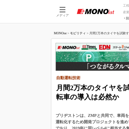
工
産
メディア
脱
つながる技術
AI×技術
MONOist
>
モビリティ
>
月間2万本のタイヤを試験す
つながる工場
AI×設備
つながるサービ
Physical
自動運転技術
月間2万本のタイヤを
転車の導入は必然か
ブリヂストンは、ZMPと共同で、車両
運転化するため開発プロジェクトを進め
でおり、2019年に同レベル4に相当す