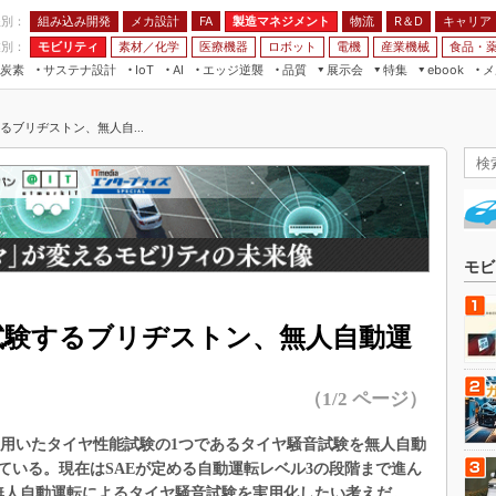
程別：
組み込み開発
メカ設計
製造マネジメント
物流
R＆D
キャリア
FA
業別：
モビリティ
素材／化学
医療機器
ロボット
電機
産業機械
食品・
炭素
サステナ設計
エッジ逆襲
品質
展示会
特集
メ
IoT
AI
ebook
伝承
組み込み開発
CEATEC
読者調査まとめ
編集後記
るブリヂストン、無人自...
JIMTOF
保全
メカ設計
つながるクルマ
組込み/エッジ コンピューティング
ス
 AI
製造マネジメント
5G
展＆IoT/5Gソリューション展
VR／AR
FA
IIFES
モビリティ
フィールドサービス
国際ロボット展
素材／化学
FPGA
モビ
ジャパンモビリティショー
組み込み画像技術
TECHNO-FRONTIER
試験するブリヂストン、無人自動運
組み込みモデリング
人テク展
Windows Embedded
スマート工場EXPO
（1/2 ページ）
車載ソフト開発
EdgeTech+
ISO26262
を用いたタイヤ性能試験の1つであるタイヤ騒音試験を無人自動
日本ものづくりワールド
ている。現在はSAEが定める自動運転レベル3の段階まで進ん
無償設計ツール
AUTOMOTIVE WORLD
る無人自動運転によるタイヤ騒音試験を実用化したい考えだ。