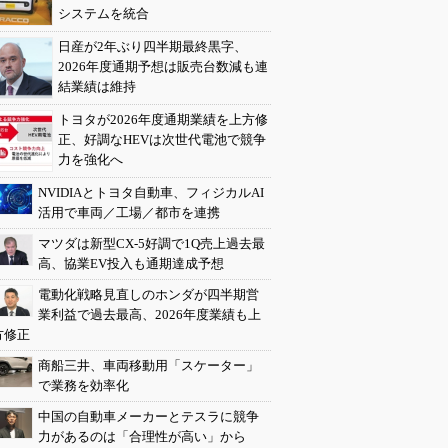
システムを統合
日産が2年ぶり四半期最終黒字、
2026年度通期予想は販売台数減も連
結業績は維持
トヨタが2026年度通期業績を上方修
正、好調なHEVは次世代電池で競争
力を強化へ
NVIDIAとトヨタ自動車、フィジカルAI
活用で車両／工場／都市を連携
マツダは新型CX-5好調で1Q売上過去最
高、協業EV投入も通期達成予想
電動化戦略見直しのホンダが四半期営
業利益で過去最高、2026年度業績も上
方修正
商船三井、車両移動用「スケーター」
で業務を効率化
中国の自動車メーカーとテスラに競争
力があるのは「合理性が高い」から