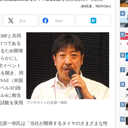
3Dプリンタ
産業オープンネット展
[
朴尚洙
，
MONOist
]
デジタルツインとCAE
S＆OP
見る
Share
インダストリー4.0
ZMPと共同
イノベーション
1つである
製造業ビッグデータ
するため開発
メイドインジャパン
明らかにし
植物工場
年次イベント
見を開き、同
知財マネジメント
SAE（米国
海外生産
ベル3の段
グローバル設計・開発
ベル4に相当
制御セキュリティ
音試験を実用
ブリヂストンの北原一弥氏
新型コロナへの対応
北原一弥氏は「当社が開発するタイヤのさまざまな性