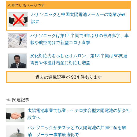
パナソニックと中国太陽電池メーカーの協業が破
談に
パナソニックは第1四半期で9年ぶりの最終赤字、車
載や航空向けで新型コロナ直撃
変化対応力を示したオムロン、第1四半期は5G関連
需要や体温計増産に対応し増益
過去の連載記事が 934 件あります
関連記事
太陽電池事業で協業、ヘテロ接合型太陽電池の新会社
設立へ
パナソニックがテスラとの太陽電池の共同生産を解
消、ソーラー事業最適化で