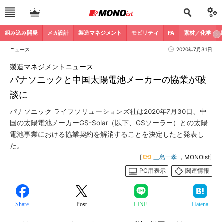
組み込み開発
メカ設計
製造マネジメント
モビリティ
FA
素材／化学
ニュース
2020年7月31日
製造マネジメントニュース
パナソニックと中国太陽電池メーカーの協業が破
談に
パナソニック ライフソリューションズ社は2020年7月30日、中
国の太陽電池メーカーGS-Solar（以下、GSソーラー）との太陽
電池事業における協業契約を解消することを決定したと発表し
た。
[
三島一孝
，MONOist]
PC用表示
関連情報
Share
Post
LINE
Hatena