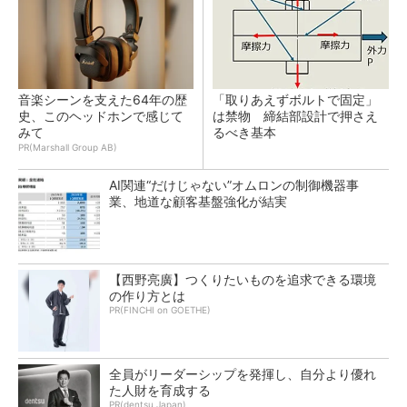
音楽シーンを支えた64年の歴
「取りあえずボルトで固定」
史、このヘッドホンで感じて
は禁物 締結部設計で押さえ
みて
るべき基本
PR(Marshall Group AB)
AI関連“だけじゃない”オムロンの制御機器事
業、地道な顧客基盤強化が結実
【西野亮廣】つくりたいものを追求できる環境
の作り方とは
PR(FINCHI on GOETHE)
全員がリーダーシップを発揮し、自分より優れ
た人財を育成する
PR(dentsu Japan)