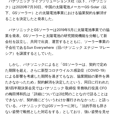
パナソニック ライフソリューションズ社（以下、パナソニッ
ク）は2020年7月30日、中国の太陽電池メーカーGS-Solar（以
下、GSソーラー）との太陽電池事業における協業契約を解消す
ることを決定したと発表した。
パナソニックとGSソーラーは2019年5月に太陽電池事業での協
業を発表。GSソーラーと太陽電池の研究開発機能を分離して新
会社を設立し、共同で出資、運営するとともに、ソーラー事業の
子会社であるSun Everywhere（旧パナソニック エナジー マレー
シア）を譲渡するとしていた。
しかし、パナソニックによると「GSソーラーは、契約で定め
た期限を超え、さらに新型コロナウイルス感染症（COVID-19）
による影響を考慮した期間を過ぎてもなお、協業開始の要件を満
たさなかったため」契約解消を決定したという。同日に行われた
第1四半期決算会見ではパナソニック 取締役 常務執行役員 CFO
の梅田博和氏は「詳細については2社間のことなので語ることは
できないが、契約後にどういうわけか履行されなかった」と語っ
ている。パナソニックではGSソーラーに対し「法的手段も辞さ
ない姿勢で毅然とした対応をする」としており、強い姿勢を見せ