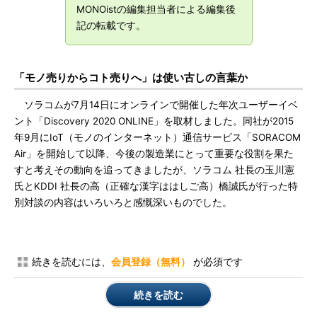
MONOistの編集担当者による編集後
記の転載です。
「モノ売りからコト売りへ」は使い古しの言葉か
ソラコムが7月14日にオンラインで開催した年次ユーザーイベ
ント「Discovery 2020 ONLINE」を取材しました。同社が2015
年9月にIoT（モノのインターネット）通信サービス「SORACOM
Air」を開始して以降、今後の製造業にとって重要な役割を果た
すと考えその動向を追ってきましたが、ソラコム 社長の玉川憲
氏とKDDI 社長の高（正確な漢字ははしご高）橋誠氏が行った特
別対談の内容はいろいろと感慨深いものでした。
続きを読むには、
会員登録（無料）
が必須です
続きを読む