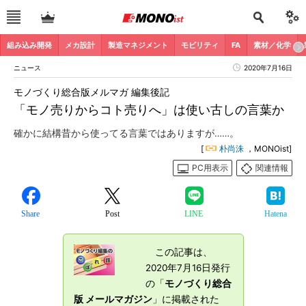
組み込み開発
メカ設計
製造マネジメント
モビリティ
FA
素材／化学
ニュース
2020年7月16日
モノづくり総合版メルマガ 編集後記
「モノ売りからコト売りへ」は使い古しの言葉か
確かに結構昔から使ってる言葉ではありますが……。
[
朴尚洙
，MONOist]
PC用表示
関連情報
Share
Post
LINE
Hatena
この記事は、
2020年7月16日発行
の「
モノづくり総合
版 メールマガジン
」に掲載された