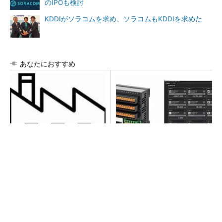
のIPOも検討
KDDIがソラコムを求め、ソラコムもKDDIを求めた
あなたにおすすめ
令和8年熊本地震による工場へ
異例ヒット？ 使い勝手にこ
の影響まとめ
だわったオムロンの“オープン
な”IO-Linkマスター
【西野亮廣】つくりたいものを追求できる環境
の作り方とは
PR(FINCHI on GOETHE)