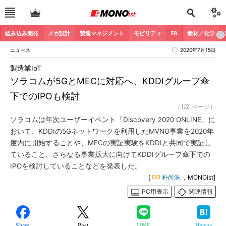
組み込み開発
メカ設計
製造マネジメント
モビリティ
FA
素材／化学
ニュース
2020年7月15日
製造業IoT
ソラコムが5GとMECに対応へ、KDDIグループ傘
下でのIPOも検討
（1/2 ページ）
ソラコムは年次ユーザーイベント「Discovery 2020 ONLINE」に
おいて、KDDIの5Gネットワークを利用したMVNO事業を2020年
度内に開始することや、MECの実証実験をKDDIと共同で実証し
ていること、さらなる事業拡大に向けてKDDIグループ傘下での
IPOを検討していることなどを発表した。
[
朴尚洙
，MONOist]
PC用表示
関連情報
Share
Post
LINE
Hatena