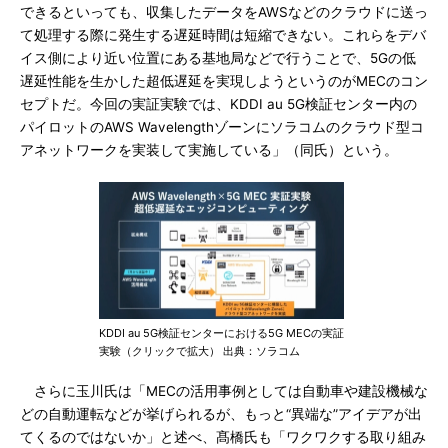
できるといっても、収集したデータをAWSなどのクラウドに送っ
て処理する際に発生する遅延時間は短縮できない。これらをデバ
イス側により近い位置にある基地局などで行うことで、5Gの低
遅延性能を生かした超低遅延を実現しようというのがMECのコン
セプトだ。今回の実証実験では、KDDI au 5G検証センター内の
パイロットのAWS Wavelengthゾーンにソラコムのクラウド型コ
アネットワークを実装して実施している」（同氏）という。
KDDI au 5G検証センターにおける5G MECの実証
実験（クリックで拡大） 出典：ソラコム
さらに玉川氏は「MECの活用事例としては自動車や建設機械な
どの自動運転などが挙げられるが、もっと“異端な”アイデアが出
てくるのではないか」と述べ、髙橋氏も「ワクワクする取り組み