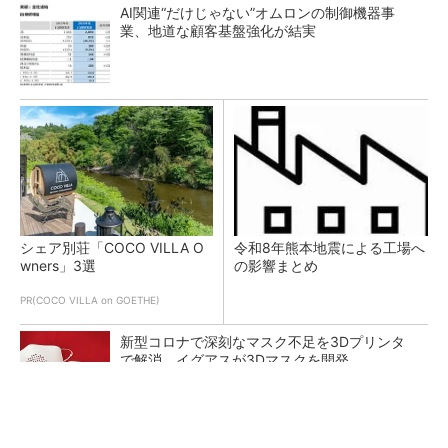
AI関連“だけじゃない”オムロンの制御機器事
業、地道な顧客基盤強化が結実
シェア別荘「COCO VILLA O
令和8年熊本地震による工場へ
wners」3選
の影響まとめ
PR(COCO VILLA on GOETHE)
新型コロナで深刻なマスク不足を3Dプリンタ
で解消、イグアスが3Dマスクを開発
【レベル14】生成AIを味方に、3D CADを使い