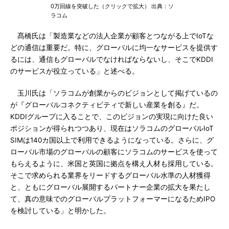
0万回線を突破した（クリックで拡大） 出典：ソ
ラコム
髙橋氏は「製造業などの法人企業が顧客とつながる上でIoTな
どの通信は重要だ。特に、グローバルに均一なサービスを提供す
るには、通信もグローバルでなければならないし、そこでKDDI
のサービスが役立っている」と述べる。
玉川氏は「ソラコムが創業からのビジョンとして掲げているの
が『グローバルコネクティビティで新しい産業を創る』だ。
KDDIグループに入ることで、このビジョンの実現に向けた良い
ポジションが得られつつあり、現在はソラコムのグローバルIoT
SIMは140カ国以上で利用できるようになっている。さらに、グ
ローバル市場のグローバルの顧客にソラコムのサービスを使って
もらえるように、米国と英国に拠点を構え人材も採用している。
そこで求められる業界をリードするグローバル水準の人材獲得
と、ともにグローバル展開するパートナー企業の拡大を果たし
て、真の意味でのグローバルプラットフォーマーになるためIPO
を検討している」と明かした。