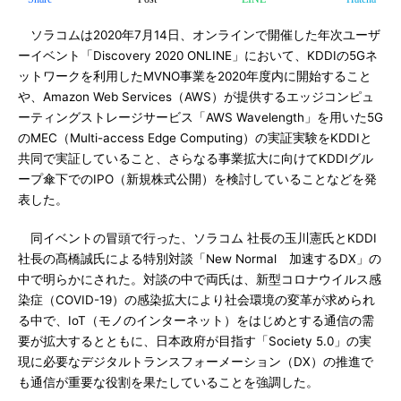
ソラコムは2020年7月14日、オンラインで開催した年次ユーザ
ーイベント「Discovery 2020 ONLINE」において、KDDIの5Gネ
ットワークを利用したMVNO事業を2020年度内に開始すること
や、Amazon Web Services（AWS）が提供するエッジコンピュ
ーティングストレージサービス「AWS Wavelength」を用いた5G
のMEC（Multi-access Edge Computing）の実証実験をKDDIと
共同で実証していること、さらなる事業拡大に向けてKDDIグル
ープ傘下でのIPO（新規株式公開）を検討していることなどを発
表した。
同イベントの冒頭で行った、ソラコム 社長の玉川憲氏とKDDI
社長の髙橋誠氏による特別対談「New Normal 加速するDX」の
中で明らかにされた。対談の中で両氏は、新型コロナウイルス感
染症（COVID-19）の感染拡大により社会環境の変革が求められ
る中で、IoT（モノのインターネット）をはじめとする通信の需
要が拡大するとともに、日本政府が目指す「Society 5.0」の実
現に必要なデジタルトランスフォーメーション（DX）の推進で
も通信が重要な役割を果たしていることを強調した。