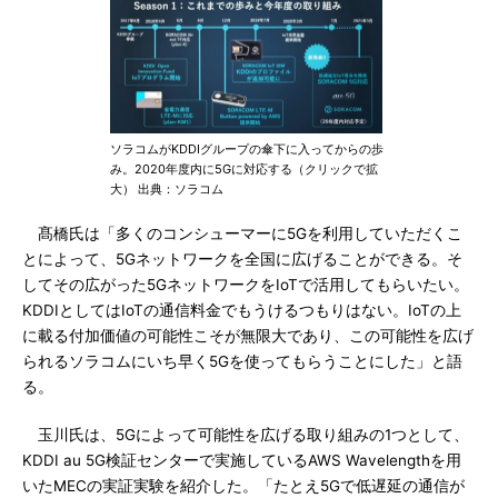
ソラコムがKDDIグループの傘下に入ってからの歩
み。2020年度内に5Gに対応する（クリックで拡
大） 出典：ソラコム
髙橋氏は「多くのコンシューマーに5Gを利用していただくこ
とによって、5Gネットワークを全国に広げることができる。そ
してその広がった5GネットワークをIoTで活用してもらいたい。
KDDIとしてはIoTの通信料金でもうけるつもりはない。IoTの上
に載る付加価値の可能性こそが無限大であり、この可能性を広げ
られるソラコムにいち早く5Gを使ってもらうことにした」と語
る。
玉川氏は、5Gによって可能性を広げる取り組みの1つとして、
KDDI au 5G検証センターで実施しているAWS Wavelengthを用
いたMECの実証実験を紹介した。「たとえ5Gで低遅延の通信が