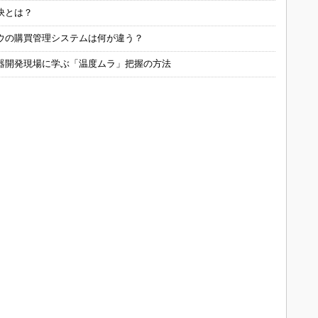
訣とは？
ウの購買管理システムは何が違う？
器開発現場に学ぶ「温度ムラ」把握の方法