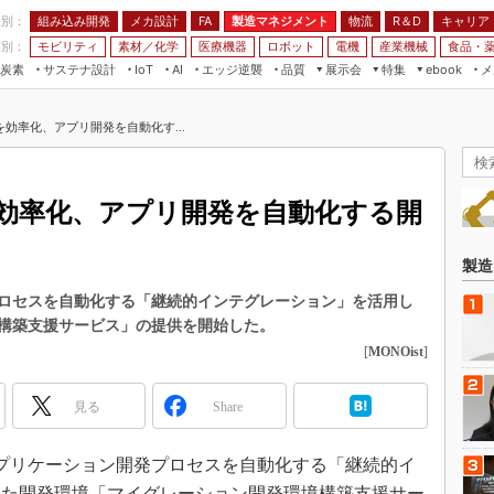
程別：
組み込み開発
メカ設計
製造マネジメント
物流
R＆D
キャリア
FA
業別：
モビリティ
素材／化学
医療機器
ロボット
電機
産業機械
食品・
炭素
サステナ設計
エッジ逆襲
品質
展示会
特集
メ
IoT
AI
ebook
伝承
組み込み開発
CEATEC
読者調査まとめ
編集後記
効率化、アプリ開発を自動化す...
JIMTOF
保全
メカ設計
つながるクルマ
組込み/エッジ コンピューティング
ス
 AI
製造マネジメント
5G
展＆IoT/5Gソリューション展
VR／AR
FA
効率化、アプリ開発を自動化する開
IIFES
モビリティ
フィールドサービス
国際ロボット展
素材／化学
FPGA
製造
ジャパンモビリティショー
組み込み画像技術
ロセスを自動化する「継続的インテグレーション」を活用し
TECHNO-FRONTIER
構築支援サービス」の提供を開始した。
組み込みモデリング
人テク展
[
MONOist
]
Windows Embedded
スマート工場EXPO
車載ソフト開発
見る
Share
EdgeTech+
ISO26262
日本ものづくりワールド
、アプリケーション開発プロセスを自動化する「継続的イ
無償設計ツール
AUTOMOTIVE WORLD
した開発環境「マイグレーション開発環境構築支援サー