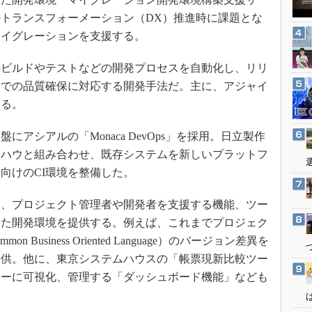
3Dプリンタ
産業オープンネット展
トランスフォーメーション（DX）推進時に課題とな
デジタルツインとCAE
マイグレーションを支援する。
S＆OP
のビルドやテストなどの開発プロセスを自動化し、リリ
インダストリー4.0
スでの品質確保に対応する開発手法だ。主に、アジャイ
イノベーション
いる。
製造業ビッグデータ
メイドインジャパン
アシアルの「Monaca DevOps」を採用。日立製作
ウハウと組み合わせ、既存システムを新しいプラットフ
植物工場
向けのCI環境を整備した。
知財マネジメント
海外生産
、プロジェクト管理者や開発者を支援する機能、ツー
グローバル設計・開発
した開発環境を提供する。例えば、これまでプロジェク
Business Oriented Language）のバージョン差異を
制御セキュリティ
提供。他に、東京システムハウスの「帳票現新比較ツー
新型コロナへの対応
リーに可視化、管理する「ダッシュボード機能」なども