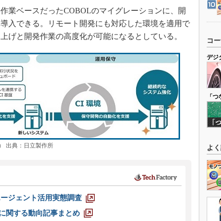
業ベースだったCOBOLのマイグレーションに、開
を導入できる。リモート開発にも対応した環境を適用で
ち上げと開発作業の高度化が可能になるとしている。
コー
デジ
「つ
） 出典：日立製作所
よく
エージェント活用実態調査
O」に関する動向記事まとめ