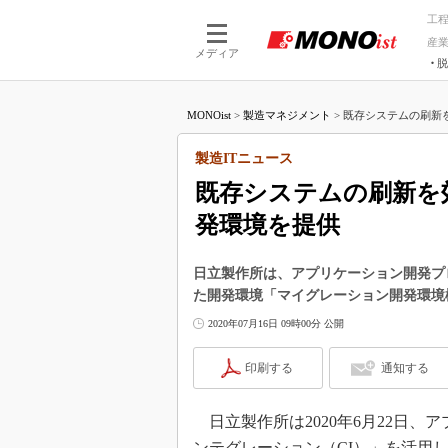
工
産
メディア
脱
つながる技術
AI×技術
MONOist
>
製造マネジメント
>
既存システムの刷新を
つながる工場
AI×設備
つながるサービ
Physical
製造ITニュース
既存システムの刷新を
発環境を提供
日立製作所は、アプリケーション開発プ
た開発環境「マイグレーション開発環境
2020年07月16日 09時00分 公開
印刷する
通知する
日立製作所は2020年6月22日
ンテグレーション（CI）」を活用