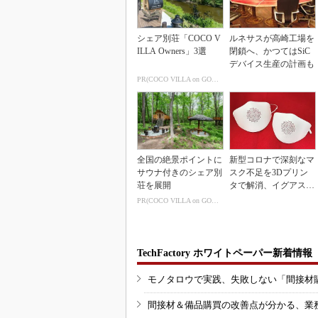
シェア別荘「COCO V
ルネサスが高崎工場を
ILLA Owners」3選
閉鎖へ、かつてはSiC
デバイス生産の計画も
PR(COCO VILLA on GOETHE)
全国の絶景ポイントに
新型コロナで深刻なマ
サウナ付きのシェア別
スク不足を3Dプリン
荘を展開
タで解消、イグアスが
3Dマスクを開発
PR(COCO VILLA on GOETHE)
TechFactory ホワイトペーパー新着情報
モノタロウで実践、失敗しない「間接材
間接材＆備品購買の改善点が分かる、業