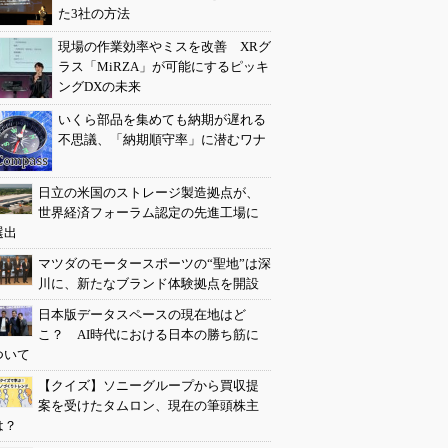
た3社の方法
現場の作業効率やミスを改善 XRグ
ラス「MiRZA」が可能にするピッキ
ングDXの未来
いくら部品を集めても納期が遅れる
不思議、「納期順守率」に潜むワナ
日立の米国のストレージ製造拠点が、
世界経済フォーラム認定の先進工場に
選出
マツダのモータースポーツの“聖地”は深
川に、新たなブランド体験拠点を開設
日本版データスペースの現在地はど
こ？ AI時代における日本の勝ち筋に
ついて
【クイズ】ソニーグループから買収提
案を受けたタムロン、現在の筆頭株主
は？