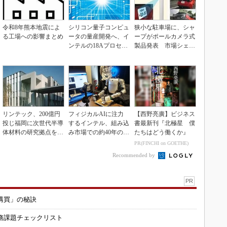
令和8年熊本地震によ
シリコン量子コンピュ
狭小な駐車場に、シャ
る工場への影響まとめ
ータの量産開発へ、イ
ープがポールカメラ式
ンテルの18Aプロセス
製品発表 市場シェア
を活用
10％目指す
リンテック、200億円
フィジカルAIに注力
【西野亮廣】ビジネス
投じ福岡に次世代半導
するインテル、組み込
書最新刊『北極星 僕
体材料の研究拠点を開
み市場での約40年の実
たちはどう働くか』
設
績を生かせるか
PR(FINCHI on GOETHE)
Recommended by
PR
購買」の秘訣
務課題チェックリスト