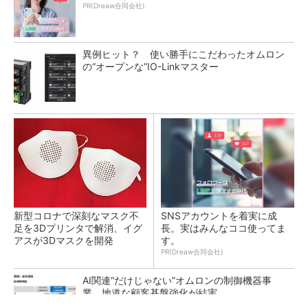
PR(Dreaw合同会社)
異例ヒット？ 使い勝手にこだわったオムロン
の“オープンな”IO-Linkマスター
新型コロナで深刻なマスク不
SNSアカウントを着実に成
足を3Dプリンタで解消、イグ
長。実はみんなココ使ってま
アスが3Dマスクを開発
す。
PR(Dreaw合同会社)
AI関連“だけじゃない”オムロンの制御機器事
業、地道な顧客基盤強化が結実