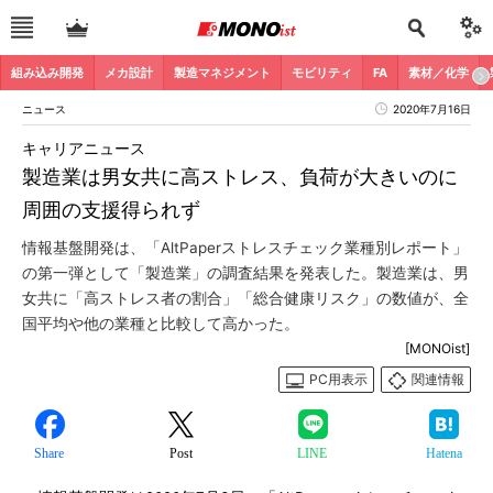
組み込み開発
メカ設計
製造マネジメント
モビリティ
FA
素材／化学
ニュース
2020年7月16日
キャリアニュース
製造業は男女共に高ストレス、負荷が大きいのに
周囲の支援得られず
情報基盤開発は、「AltPaperストレスチェック業種別レポート」
の第一弾として「製造業」の調査結果を発表した。製造業は、男
女共に「高ストレス者の割合」「総合健康リスク」の数値が、全
国平均や他の業種と比較して高かった。
[MONOist]
PC用表示
関連情報
Share
Post
LINE
Hatena