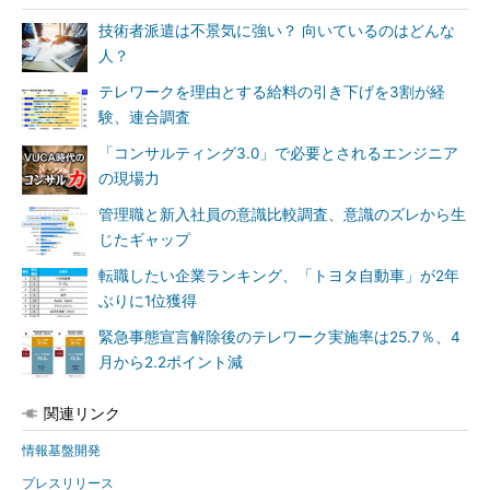
技術者派遣は不景気に強い？ 向いているのはどんな
人？
テレワークを理由とする給料の引き下げを3割が経
験、連合調査
「コンサルティング3.0」で必要とされるエンジニア
の現場力
管理職と新入社員の意識比較調査、意識のズレから生
じたギャップ
転職したい企業ランキング、「トヨタ自動車」が2年
ぶりに1位獲得
緊急事態宣言解除後のテレワーク実施率は25.7％、4
月から2.2ポイント減
関連リンク
情報基盤開発
プレスリリース