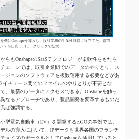
D-19を機にOnshapeを導入し、設計業務の生産性維持に役立てた。都市
う ※出典：PTC［クリックで拡大］
もOnshapeのSaaSテクノロジーが柔軟性をもたら
イチェーンでは、取引企業間でのデータのやりとり、ス
バージョンのソフトウェアを複数運用する必要などがあ
サプライチェーン間でのファイルのやりとりが不要とな
、最新のデータにアクセスできる。Onshapeを触っ
く異なるアプローチであり、製品開発を変革するものだ
ン氏は強調する。
型電気自動車（EV）を開発するe.GOの事例では、
デルの導入において、IPデータを世界各国のフランチ
ャイズのポータルとしてOnshapeを活用していると