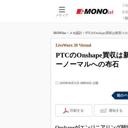
工
産
メディア
脱
つながる技術
AI×技術
MONOist
>
メカ設計
>
PTCのOnshape買収は新型コ
つながる工場
AI×設備
つながるサービ
Physical
LiveWorx 20 Virtual
PTCのOnshape買
ーノーマルへの布石
2020年06月11日 08時30分 公開
前のペ
印刷する
通知する
Onshapeがエンジニアリング