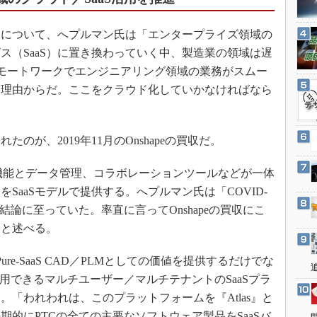
3Dプリンタ
産業オープンネット展
デジタルツインとCAE
略について、へプルマン氏は「エンタープライズ領域の
S＆OP
ス（SaaS）に置き換わっていく中、製造業の領域は遅
のリモートワークでエンジニアリング領域の業務がスムー
インダストリー4.0
た理由からだ。ここをクラウド化していかなければなら
イノベーション
製造業ビッグデータ
メイドインジャパン
が、2019年11月のOnshapeの買収だ。
植物工場
る設計機能とデータ管理、コラボレーションツールなどが一体
知財マネジメント
SaaSモデルで提供する。へプルマン氏は「COVID-
海外生産
結論に至っていた。率直に言ってOnshapeの買収にこ
グローバル設計・開発
」と述べる。
制御セキュリティ
ure-SaaS CAD／PLMとしての価値を提供するだけでな
新型コロナへの対応
用できるマルチユーザー／マルチテナントのSaaSプラ
「われわれは、このプラットフォームを『Atlas』と
的にPTCの全ての主要なソフトウェア製品をSaaSバ