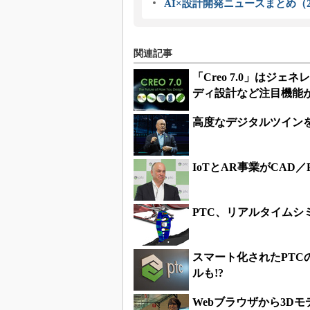
AI×設計開発ニュースまとめ（2
関連記事
「Creo 7.0」は
ディ設計など注目機能
高度なデジタルツイン
IoTとAR事業がCAD
PTC、リアルタイムシミュレ
スマート化されたPT
ルも!?
Webブラウザから3D