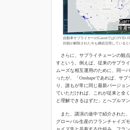
自動車サプライヤーのGarrettではCOVI
封鎖が解除された今も継続活用しているとい
さらに、サプライチェーンの観点から
すという。例えば、従来のサプラ
ムーズな相互運用のために、同一
ったが、「Onshapeであれば、
り、誰もが常に同じ最新バージョンで
ていただければ、これが従来と全
と理解できるはずだ」とへプルマ
また、講演の途中で紹介された、小
グローバル生産のフランチャイズモ
ャイズ先と共有する仕組み、フランチ