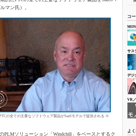
プルマン氏）。
コー
MO
サス
デジ
VR
にPTCの全ての主要なソフトウェア製品がSaaSモデルで提供される ※
よく
LMソリューション「Windchill」をベースとするク