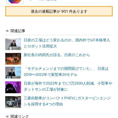
過去の連載記事が 901 件あります
関連記事
日産の工場はどう変わるのか、国内外でIoT本格導入
とロボット活用拡大
新社長の内田氏が語る、日産のこれから
「モデルチェンジまでの期間延びていた」、日産は
2019〜2022年で新型車20モデル
日産が海外で2022年までに1万2500人削減、小型車や
ダットサンの工場が対象に
三菱自動車がコンパクトPHEVにガスタービンエンジ
ンを採用する4つの理由
関連リンク