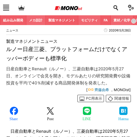
組み込み開発
メカ設計
製造マネジメント
モビリティ
FA
素材／化学
ニュース
2020年5月28日
製造マネジメントニュース
ルノー日産三菱、プラットフォームだけでなくア
ッパーボディーも標準化
日産自動車とRenault（ルノー）、三菱自動車は2020年5月27
日、オンラインで会見を開き、モデルあたりの研究開発費や設備
投資を平均で40％削減する商品開発体制を発表した。
[
齊藤由希
，MONOist]
PC用表示
関連情報
Share
Post
LINE
Hatena
日産自動車とRenault（ルノー）、三菱自動車は2020年5月27