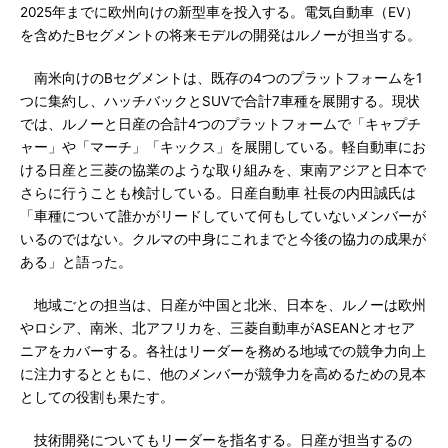
2025年までに欧州向けの新型車を投入する。電気自動車（EV）
を含めたBセグメントの将来モデルの開発はルノーが担当する。
南米向けのBセグメントは、既存の4つのプラットフォームを1
つに集約し、ハッチバックとSUVで合計7車種を展開する。現状
では、ルノーと日産の合計4つのプラットフォームで「キャプチ
ャー」や「マーチ」「キックス」を展開している。軽自動車にお
ける日産と三菱の協業のような取り組みを、東南アジアと日本で
さらに行うことも検討している。日産自動車 社長の内田誠氏は
「車種について誰かがリードしていて何もしていないメンバーが
いるのではない。クルマの中身にこれまでと今後の協力の成果が
ある」と語った。
地域ごとの担当は、日産が中国と北米、日本を、ルノーは欧州
やロシア、南米、北アフリカを、三菱自動車がASEANとオセア
ニアをカバーする。各社はリーダーを務める地域での競争力向上
に注力するとともに、他のメンバーが競争力を高めるための見本
としての役割も果たす。
技術開発についてもリーダーを指名する。日産が担当するの