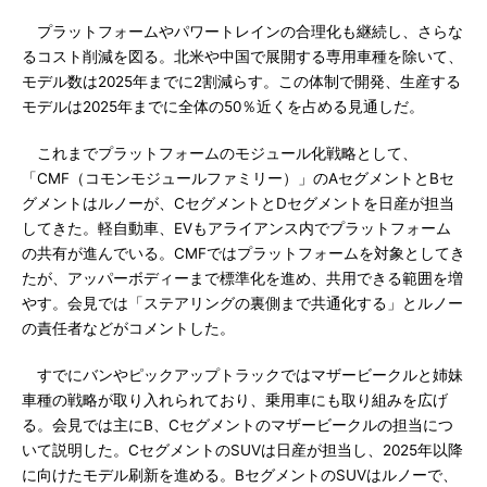
プラットフォームやパワートレインの合理化も継続し、さらな
るコスト削減を図る。北米や中国で展開する専用車種を除いて、
モデル数は2025年までに2割減らす。この体制で開発、生産する
モデルは2025年までに全体の50％近くを占める見通しだ。
これまでプラットフォームのモジュール化戦略として、
「CMF（コモンモジュールファミリー）」のAセグメントとBセ
グメントはルノーが、CセグメントとDセグメントを日産が担当
してきた。軽自動車、EVもアライアンス内でプラットフォーム
の共有が進んでいる。CMFではプラットフォームを対象としてき
たが、アッパーボディーまで標準化を進め、共用できる範囲を増
やす。会見では「ステアリングの裏側まで共通化する」とルノー
の責任者などがコメントした。
すでにバンやピックアップトラックではマザービークルと姉妹
車種の戦略が取り入れられており、乗用車にも取り組みを広げ
る。会見では主にB、Cセグメントのマザービークルの担当につ
いて説明した。CセグメントのSUVは日産が担当し、2025年以降
に向けたモデル刷新を進める。BセグメントのSUVはルノーで、