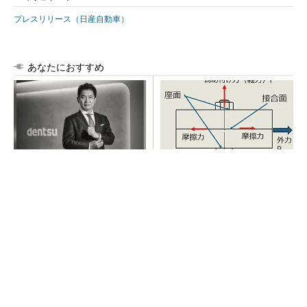
プレスリリース（日産自動車）
あなたにおすすめ
チームが本音で意見を交わし
「取りあえずボルトで固定」
合い、多様な人財が挑戦でき
は禁物 締結部設計で押さえ
る組織へ
るべき基本
PR(dentsu Japan)
AI関連“だけじゃない”オムロンの制御機器事
業、地道な顧客基盤強化が結実