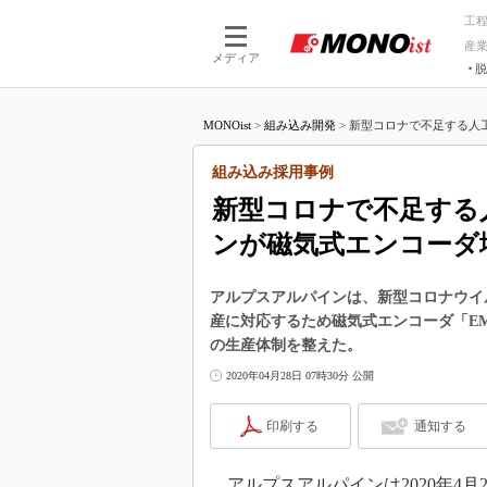
工
産
メディア
脱
つながる技術
AI×技術
MONOist
>
組み込み開発
>
新型コロナで不足する人工
つながる工場
AI×設備
つながるサービ
Physical
組み込み採用事例
新型コロナで不足する
ンが磁気式エンコーダ
アルプスアルパインは、新型コロナウイル
産に対応するため磁気式エンコーダ「EM
の生産体制を整えた。
2020年04月28日 07時30分 公開
印刷する
通知する
アルプスアルパインは2020年4月2