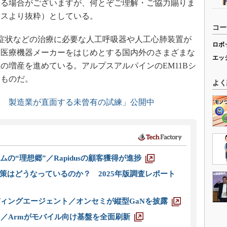
する場合がございますが、何とぞご理解・ご協力賜りま
ースより抜粋）としている。
コー
肺炎症状などの治療に必要な人工呼吸器や人工心肺装置が
ロボ
、医療機器メーカーをはじめとする国内外のさまざまな
エッ
の増産を進めている。アルプスアルパインのEM11Bシ
るものだ。
よく
ス 製造業が直面する未曾有の試練」公開中
ムの“理想郷”／Rapidusの顧客獲得が進捗
策はどうなっているのか？ 2025年版調査レポート
ディングエージェント／オンセミが縦型GaNを披露
ス／Armがモバイル向け基盤を全面刷新