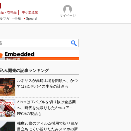
薬品・衣料品
中小製造業
マイページ
ルマガ
告知
Special
込み開発の記事ランキング
ルネサスが高崎工場を閉鎖へ、かつ
てはSiCデバイス生産の計画も
AlteraはITバブルを切り抜け全盛期
へ、時代を先取りしたArmコア＋
FPGAの製品も
強度20倍のフィルム採用で折り目が
目立ちにくい折りたたみスマホの新