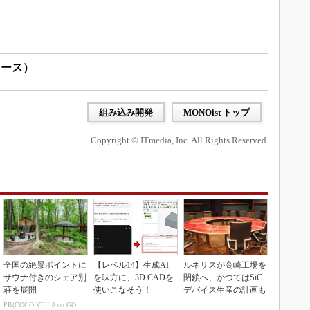
リース）
組み込み開発
MONOist トップ
Copyright © ITmedia, Inc. All Rights Reserved.
全国の絶景ポイントに
【レベル14】生成AI
ルネサスが高崎工場を
サウナ付きのシェア別
を味方に、3D CADを
閉鎖へ、かつてはSiC
荘を展開
使いこなそう！
デバイス生産の計画も
PR(COCO VILLA on GOETHE)