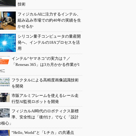
技術
フィジカルAIに注力するインテル、
組み込み市場での約40年の実績を生
かせるか
シリコン量子コンピュータの量産開
発へ、インテルの18Aプロセスを活
用
インテル“ヤマネコ”の実力は？／
「Renesas 365」は3カ月かかる作業が1
分に
フラクタルによる高精度画像認識技術
を開発
市販アルミフレームを使えるレール走
行型AI監視ロボットを開発
フィジカルAI時代のロボティクス新標
準、安全性は「後付け」でなく「設計
の核心」
“Hello, World”と「Lチカ」の共通点