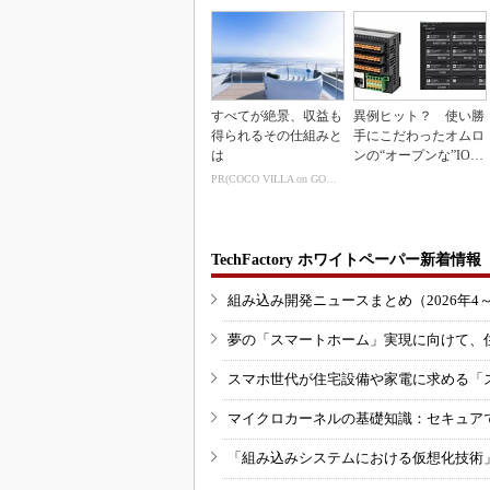
すべてが絶景、収益も
異例ヒット？ 使い勝
得られるその仕組みと
手にこだわったオムロ
は
ンの“オープンな”IO-L
inkマスター
PR(COCO VILLA on GOETHE)
TechFactory ホワイトペーパー新着情報
組み込み開発ニュースまとめ（2026年4
夢の「スマートホーム」実現に向けて、
スマホ世代が住宅設備や家電に求める「
マイクロカーネルの基礎知識：セキュア
「組み込みシステムにおける仮想化技術