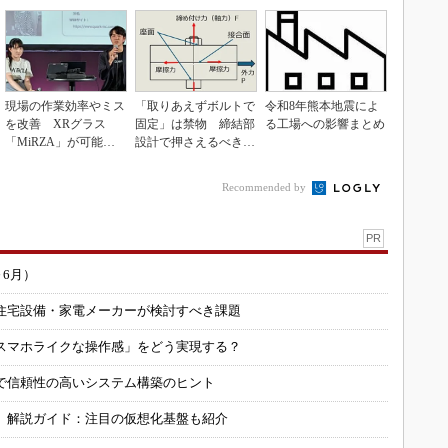
現場の作業効率やミス
「取りあえずボルトで
令和8年熊本地震によ
を改善 XRグラス
固定」は禁物 締結部
る工場への影響まとめ
「MiRZA」が可能に
設計で押さえるべき基
するピッキングDX
本
の...
Recommended by
PR
～6月）
住宅設備・家電メーカーが検討すべき課題
スマホライクな操作感」をどう実現する？
で信頼性の高いシステム構築のヒント
」解説ガイド：注目の仮想化基盤も紹介