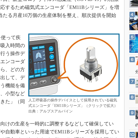
3Dプリンタ
産業オープンネット展
応するため磁気式エンコーダ「EM11Bシリーズ」を増
デジタルツインとCAE
当たる月産10万個の生産体制を整え、順次提供を開始
S＆OP
インダストリー4.0
を使って疾
イノベーション
、吸入時間の
製造業ビッグデータ
を行う操作デ
メイドインジャパン
式エンコーダ
植物工場
から、どの方
検出して、デ
知財マネジメント
行う機能を備
海外生産
性、小型など
グローバル設計・開発
人工呼吸器の操作デバイスとして採用されている磁気
てきた」（同
式エンコーダ「EM11Bシリーズ」（クリックで拡大）
制御セキュリティ
出典：アルプスアルパイン
新型コロナへの対応
向けの生産を一時的に調整するなどして確保してい
や自動車といった用途でEM11Bシリーズを採用してい