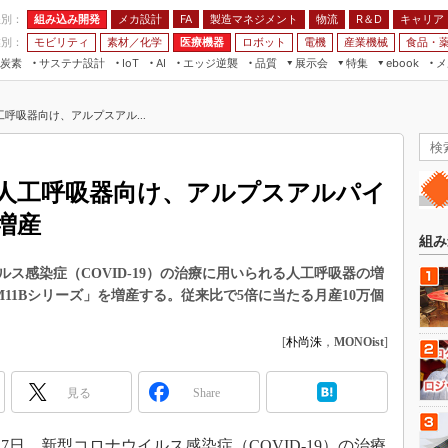
程別：
組み込み開発
メカ設計
製造マネジメント
物流
R＆D
キャリア
FA
業別：
モビリティ
素材／化学
医療機器
ロボット
電機
産業機械
食品・
炭素
サステナ設計
エッジ逆襲
品質
展示会
特集
メ
IoT
AI
ebook
伝承
組み込み開発
CEATEC
読者調査まとめ
編集後記
呼吸器向け、アルプスアル...
JIMTOF
保全
メカ設計
つながるクルマ
組込み/エッジ コンピューティング
ス
 AI
製造マネジメント
5G
展＆IoT/5Gソリューション展
VR／AR
FA
人工呼吸器向け、アルプスアルパイ
IIFES
モビリティ
フィールドサービス
増産
国際ロボット展
素材／化学
FPGA
組み
ジャパンモビリティショー
組み込み画像技術
ス感染症（COVID-19）の治療に用いられる人工呼吸器の増
TECHNO-FRONTIER
11Bシリーズ」を増産する。従来比で5倍に当たる月産10万個
組み込みモデリング
人テク展
Windows Embedded
[
朴尚洙
，
MONOist
]
スマート工場EXPO
車載ソフト開発
EdgeTech+
見る
Share
ISO26262
日本ものづくりワールド
無償設計ツール
AUTOMOTIVE WORLD
7日、新型コロナウイルス感染症（COVID-19）の治療