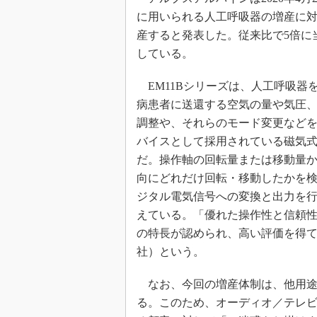
に用いられる人工呼吸器の増産に対
産すると発表した。従来比で5倍に
している。
EM11Bシリーズは、人工呼吸器
病患者に送還する空気の量や気圧
調整や、それらのモード変更など
バイスとして採用されている磁気
だ。操作軸の回転量または移動量
向にどれだけ回転・移動したかを
ジタル電気信号への変換と出力を
えている。「優れた操作性と信頼
の特長が認められ、高い評価を得
社）という。
なお、今回の増産体制は、他用途
る。このため、オーディオ／テレビ