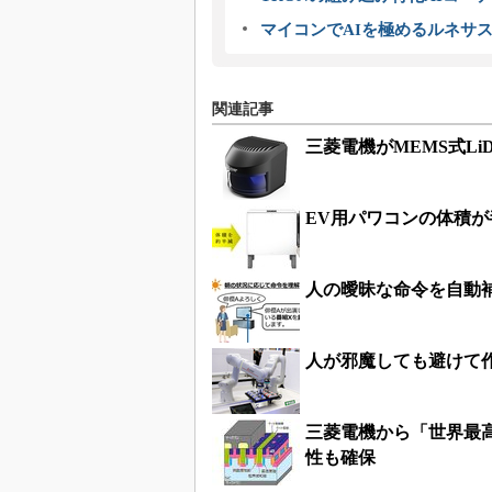
マイコンでAIを極めるルネサ
関連記事
三菱電機がMEMS式Li
EV用パワコンの体積
人の曖昧な命令を自動補
人が邪魔しても避けて
三菱電機から「世界最高
性も確保