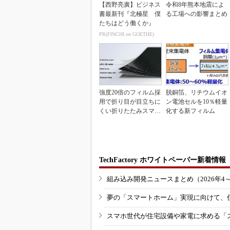
【西野亮廣】ビジネス
令和8年熊本地震によ
書最新刊『北極星 僕
る工場への影響まとめ
たちはどう働くか』
PR(FINCHI on GOETHE)
強度20倍のフィルム採
脱銅箔、リチウムイオ
用で折り目が目立ちに
ン電池セルを10％軽量
くい折りたたみスマホ
化する新フィルム
の新技術
TechFactory ホワイトペーパー新着情報
組み込み開発ニュースまとめ（2026年4
夢の「スマートホーム」実現に向けて、
スマホ世代が住宅設備や家電に求める「