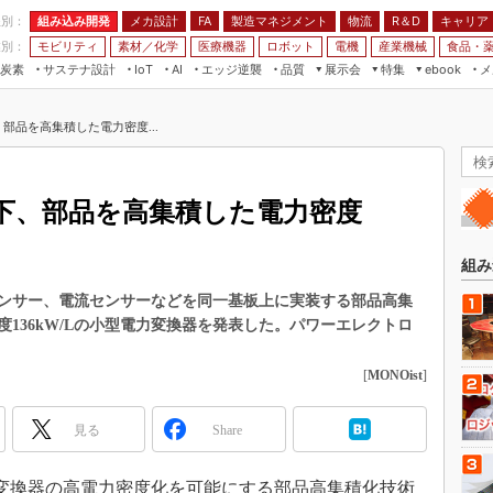
程別：
組み込み開発
メカ設計
製造マネジメント
物流
R＆D
キャリア
FA
業別：
モビリティ
素材／化学
医療機器
ロボット
電機
産業機械
食品・
炭素
サステナ設計
エッジ逆襲
品質
展示会
特集
メ
IoT
AI
ebook
伝承
組み込み開発
CEATEC
読者調査まとめ
編集後記
部品を高集積した電力密度...
JIMTOF
保全
メカ設計
つながるクルマ
組込み/エッジ コンピューティング
ス
 AI
製造マネジメント
5G
展＆IoT/5Gソリューション展
VR／AR
FA
以下、部品を高集積した電力密度
IIFES
モビリティ
フィールドサービス
国際ロボット展
素材／化学
FPGA
組み
ジャパンモビリティショー
組み込み画像技術
ンサー、電流センサーなどを同一基板上に実装する部品高集
TECHNO-FRONTIER
136kW/Lの小型電力変換器を発表した。パワーエレクトロ
組み込みモデリング
人テク展
Windows Embedded
[
MONOist
]
スマート工場EXPO
車載ソフト開発
EdgeTech+
見る
Share
ISO26262
日本ものづくりワールド
無償設計ツール
AUTOMOTIVE WORLD
電力変換器の高電力密度化を可能にする部品高集積化技術