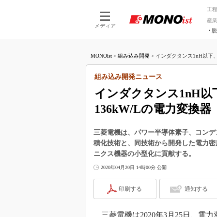
工
産
メディア
脱
つながる技術
AI×技術
MONOist
>
組み込み開発
>
インダクタンス1nH以下、
つながる工場
AI×設備
つながるサービ
Physical
組み込み開発ニュース
インダクタンス1nH
136kW/Lの電力変換器
三菱電機は、パワー半導体素子、コンデ
積化技術と、同技術から開発した電力密度
ニクス機器の小型化に貢献する。
2020年04月20日 14時00分 公開
印刷する
通知する
三菱電機は2020年3月25日、