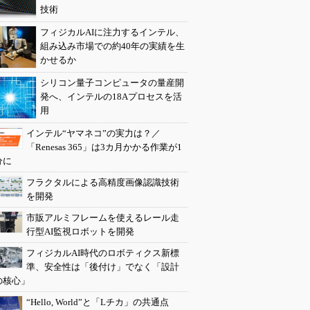
技術
フィジカルAIに注力するインテル、
組み込み市場での約40年の実績を生
かせるか
シリコン量子コンピュータの量産開
発へ、インテルの18Aプロセスを活
用
インテル“ヤマネコ”の実力は？／
「Renesas 365」は3カ月かかる作業が1
分に
フラクタルによる高精度画像認識技術
を開発
市販アルミフレームを使えるレール走
行型AI監視ロボットを開発
フィジカルAI時代のロボティクス新標
準、安全性は「後付け」でなく「設計
の核心」
“Hello, World”と「Lチカ」の共通点