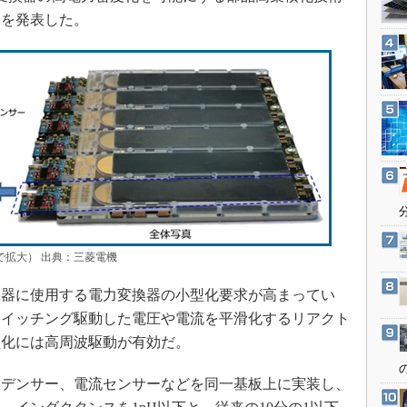
3Dプリンタ
産業オープンネット展
器を発表した。
デジタルツインとCAE
S＆OP
インダストリー4.0
イノベーション
製造業ビッグデータ
メイドインジャパン
植物工場
知財マネジメント
クで拡大） 出典：三菱電機
海外生産
グローバル設計・開発
器に使用する電力変換器の小型化要求が高まってい
制御セキュリティ
スイッチング駆動した電圧や電流を平滑化するリアクト
型化には高周波駆動が有効だ。
新型コロナへの対応
デンサー、電流センサーなどを同一基板上に実装し、