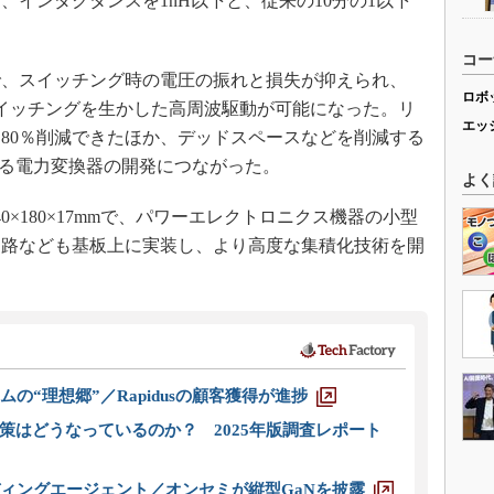
インダクタンスを1nH以下と、従来の10分の1以下
コー
、スイッチング時の電圧の振れと損失が抑えられ、
ロボ
スイッチングを生かした高周波駆動が可能になった。リ
エッ
80％削減できたほか、デッドスペースなどを削減する
を誇る電力変換器の開発につながった。
よく
×180×17mmで、パワーエレクトロニクス機器の小型
回路なども基板上に実装し、より高度な集積化技術を開
ムの“理想郷”／Rapidusの顧客獲得が進捗
策はどうなっているのか？ 2025年版調査レポート
ディングエージェント／オンセミが縦型GaNを披露