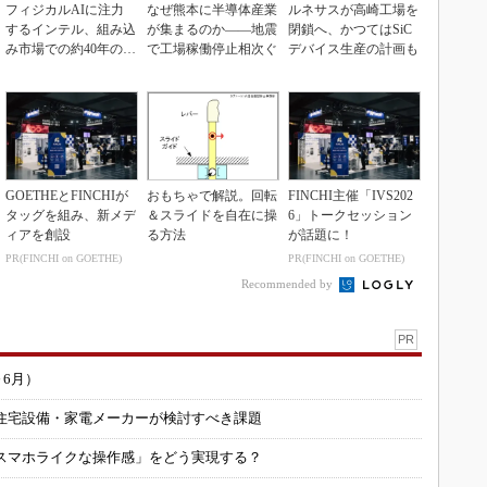
フィジカルAIに注力
なぜ熊本に半導体産業
ルネサスが高崎工場を
するインテル、組み込
が集まるのか――地震
閉鎖へ、かつてはSiC
み市場での約40年の実
で工場稼働停止相次ぐ
デバイス生産の計画も
績を生かせるか
GOETHEとFINCHIが
おもちゃで解説。回転
FINCHI主催「IVS202
タッグを組み、新メデ
＆スライドを自在に操
6」トークセッション
ィアを創設
る方法
が話題に！
PR(FINCHI on GOETHE)
PR(FINCHI on GOETHE)
Recommended by
PR
～6月）
住宅設備・家電メーカーが検討すべき課題
スマホライクな操作感」をどう実現する？