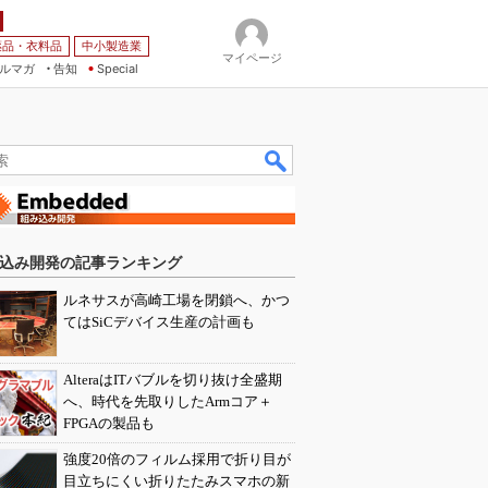
薬品・衣料品
中小製造業
マイページ
ルマガ
告知
Special
込み開発の記事ランキング
ルネサスが高崎工場を閉鎖へ、かつ
てはSiCデバイス生産の計画も
AlteraはITバブルを切り抜け全盛期
へ、時代を先取りしたArmコア＋
FPGAの製品も
強度20倍のフィルム採用で折り目が
目立ちにくい折りたたみスマホの新