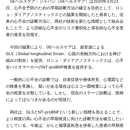
GEヘルスケア・ジャパン（GEヘルスケア）は2020年3月23
日、心不全予防のための早期診断方法の確立を目的として、ロシ
ュ・ダイアグノスティックスとの協業を開始したと発表した。従
来の心不全の診断方法に、両社の技術を新たな指標として組み込
むことで、より詳細な心不全のリスク層別化と潜在的な心不全患
者の発見を目指す。
今回の協業により、GEヘルスケアは、超音波による
GLS（Global longitudinal Strain、心筋の長軸方向における伸び
縮みの割合）を提供。ロシュ・ダイアグノスティックスは、心不
全バイオマーカーのNT-proBNP検査を提供する。
一般的に心不全の診断では、自覚症状や身体所見、心電図など
の検査を実施し、疑いがある場合は心エコー図検査によって心不
全の程度を分類している。しかし、現在のステージ診断は、医師
によってばらつきがあるのが現状だ。
両社は、GLSとNT-proBNPという新しい指標を加えることで、
より精度の高い心不全の早期発見に向けた診断方法を確立したい
としている。今後は、がんと循環器疾患を併発した患者の早期発