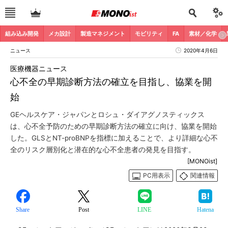
組み込み開発
メカ設計
製造マネジメント
モビリティ
FA
素材／化学
ニュース
2020年4月6日
医療機器ニュース
心不全の早期診断方法の確立を目指し、協業を開
始
GEヘルスケア・ジャパンとロシュ・ダイアグノスティックス
は、心不全予防のための早期診断方法の確立に向け、協業を開始
した。GLSとNT-proBNPを指標に加えることで、より詳細な心不
全のリスク層別化と潜在的な心不全患者の発見を目指す。
[MONOist]
PC用表示
関連情報
Share
Post
LINE
Hatena