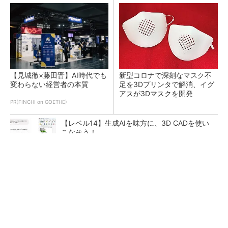
【見城徹×藤田晋】AI時代でも
新型コロナで深刻なマスク不
変わらない経営者の本質
足を3Dプリンタで解消、イグ
アスが3Dマスクを開発
PR(FINCHI on GOETHE)
【レベル14】生成AIを味方に、3D CADを使い
こなそう！
令和8年熊本地震による工場への影響まとめ