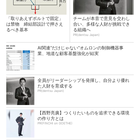
「取りあえずボルトで固定」
チームが本音で意見を交わし
は禁物 締結部設計で押さえ
合い、多様な人財が挑戦でき
るべき基本
る組織へ
PR(dentsu Japan)
AI関連“だけじゃない”オムロンの制御機器事
業、地道な顧客基盤強化が結実
全員がリーダーシップを発揮し、自分より優れ
た人財を育成する
PR(dentsu Japan)
【西野亮廣】つくりたいものを追求できる環境
の作り方とは
PR(FINCHI on GOETHE)