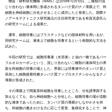
物質・材料研究機構（NIMS）は2019年12月10日、二種類の混
じり合わない液体間に形成されるタンパク質のナノ薄膜上で、幹
細胞を神経細胞に分化させることに成功したと発表した。国際ナ
ノアーキテクトニクス研究拠点の主任研究者である有賀克彦氏ら
の研究チームによる成果だ。
通常、細胞培養にはプラスチックなどの固体材料を用いるが、
同研究チームは、液体上で細胞を培養するという画期的な方法を
試みた。
今回の研究では、細胞培養液（水溶液）と油の一種であるパー
フルオロカーボンという、混じり合わない二種類の液体同士の界
面を幹細胞の培養の場とした。界面には培養液中のタンパク質と
添加した細胞接着性糖タンパク質フィブロネクチンからなるナノ
薄膜が形成された。
その薄膜上で間葉系幹細胞を培養したところ、分化誘導因子を
加えなくても、自ら神経細胞へと分化した。細胞培養の場が流動
的な液体であったために、タンパク質の薄膜がしなやかさを持
ち、幹細胞の働きかける力に応じて変形、集積化することで、神