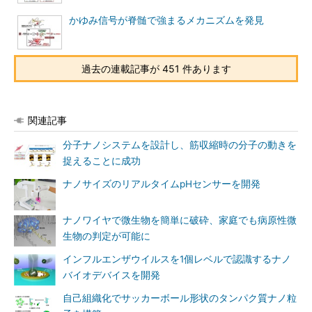
かゆみ信号が脊髄で強まるメカニズムを発見
過去の連載記事が 451 件あります
関連記事
分子ナノシステムを設計し、筋収縮時の分子の動きを
捉えることに成功
ナノサイズのリアルタイムpHセンサーを開発
ナノワイヤで微生物を簡単に破砕、家庭でも病原性微
生物の判定が可能に
インフルエンザウイルスを1個レベルで認識するナノ
バイオデバイスを開発
自己組織化でサッカーボール形状のタンパク質ナノ粒