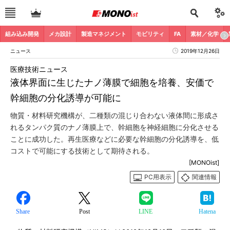
組み込み開発
メカ設計
製造マネジメント
モビリティ
FA
素材／化学
ニュース
2019年12月26日
医療技術ニュース
液体界面に生じたナノ薄膜で細胞を培養、安価で
幹細胞の分化誘導が可能に
物質・材料研究機構が、二種類の混じり合わない液体間に形成さ
れるタンパク質のナノ薄膜上で、幹細胞を神経細胞に分化させる
ことに成功した。再生医療などに必要な幹細胞の分化誘導を、低
コストで可能にする技術として期待される。
[MONOist]
PC用表示
関連情報
Share
Post
LINE
Hatena