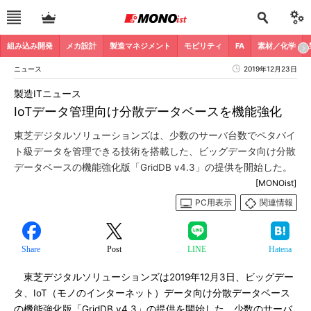
組み込み開発
メカ設計
製造マネジメント
モビリティ
FA
素材／化学
ニュース
2019年12月23日
製造ITニュース
IoTデータ管理向け分散データベースを機能強化
東芝デジタルソリューションズは、少数のサーバ台数でペタバイ
ト級データを管理できる技術を搭載した、ビッグデータ向け分散
データベースの機能強化版「GridDB v4.3」の提供を開始した。
[MONOist]
PC用表示
関連情報
Share
Post
LINE
Hatena
東芝デジタルソリューションズは2019年12月3日、ビッグデー
タ、IoT（モノのインターネット）データ向け分散データベース
の機能強化版「GridDB v4.3」の提供を開始した。少数のサーバ