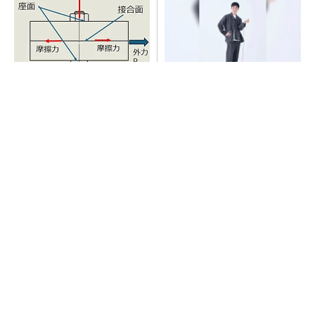
「取りあえずボルトで固定」
【西野亮廣】つくりたいもの
は禁物 締結部設計で押さえ
を追求できる環境の作り方と
るべき基本
は
PR(FINCHI on GOETHE)
AI関連“だけじゃない”オムロンの制御機器事
業、地道な顧客基盤強化が結実
【見城徹×藤田晋】AI時代でも変わらない経営
者の本質
PR(FINCHI on GOETHE)
【見城徹×藤田晋】AI時代でも変わらない経営