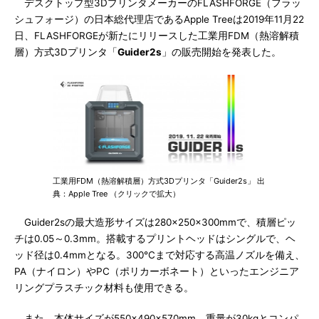
デスクトップ型3DプリンタメーカーのFLASHFORGE（フラッ
シュフォージ）の日本総代理店であるApple Treeは2019年11月22
日、FLASHFORGEが新たにリリースした工業用FDM（熱溶解積
層）方式3Dプリンタ「
Guider2s
」の販売開始を発表した。
工業用FDM（熱溶解積層）方式3Dプリンタ「Guider2s」 出
典：Apple Tree （クリックで拡大）
Guider2sの最大造形サイズは280×250×300mmで、積層ピッ
チは0.05～0.3mm。搭載するプリントヘッドはシングルで、ヘ
ッド径は0.4mmとなる。300℃まで対応する高温ノズルを備え、
PA（ナイロン）やPC（ポリカーボネート）といったエンジニア
リングプラスチック材料も使用できる。
また、本体サイズが550×490×570mm、重量が30kgとコンパ