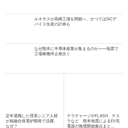
ルネサスが高崎工場を閉鎖へ、かつてはSiCデ
バイス生産の計画も
なぜ熊本に半導体産業が集まるのか――地震で
工場稼働停止相次ぐ
定年退職した理系シニア人材
テラチャージやFLASH、テス
が核融合発電炉開発で活躍、
ラなど 熊本地震によるEV充
なぜ？
電器の無償開放拠点まと...