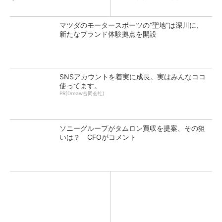
マツダのモータースポーツの“聖地”は深川に、
新たなブランド体験拠点を開設
SNSアカウントを着実に成長。実はみんなココ
使ってます。
PR(Dreaw合同会社)
ソニーグループがタムロン買収を提案、その狙
いは？ CFOがコメント