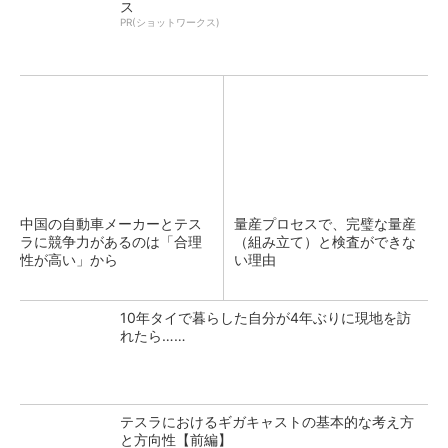
ス
PR(ショットワークス)
中国の自動車メーカーとテス
量産プロセスで、完璧な量産
ラに競争力があるのは「合理
（組み立て）と検査ができな
性が高い」から
い理由
10年タイで暮らした自分が4年ぶりに現地を訪
れたら……
テスラにおけるギガキャストの基本的な考え方
と方向性【前編】