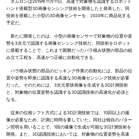
オムロンは2019年11月11日、高速で対象物を認識するロボット
ハンド搭載型3D画像センシング技術を開発したと発表した。同
技術を搭載した小型の3D画像センサーを、2020年に商品化する
予定だ。
新たに開発したのは、小型の画像センサーで対象物の位置や姿
勢を3次元で認識する画像センシング技術だ。同技術をロボット
に搭載することで、これまで困難だったバラ積み状態の部品の組
み立て工程を、高速かつ正確に自動化できる。
バラ積み状態の部品のピッキング作業の自動化には、部品の位
置や姿勢を即座に認識する高速な3D画像センシング技術が必要
だった。そのためには、3次元形状画像を生成する3D計測技術
と、対象物の位置姿勢を認識する3D認識技術の高速化が必須と
なる。
従来の位相シフト方式による3D計測技術では、10回以上の撮
像が必要なため、計測に時間を要していた。同社は独自のパター
ン照明を用いることで、1回の撮像で生成が可能な3D計測技術を
開発。また、3D認識技術においては、対象物の位置姿勢を高速