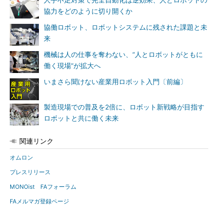
人手不足対策で完全自動化は逆効果、人とロボットの
協力をどのように切り開くか
協働ロボット、ロボットシステムに残された課題と未
来
機械は人の仕事を奪わない、“人とロボットがともに
働く現場”が拡大へ
いまさら聞けない産業用ロボット入門〔前編〕
製造現場での普及を2倍に、ロボット新戦略が目指す
ロボットと共に働く未来
関連リンク
オムロン
プレスリリース
MONOist FAフォーラム
FAメルマガ登録ページ