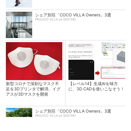
シェア別荘「COCO VILLA Owners」3選
PR(COCO VILLA on GOETHE)
新型コロナで深刻なマスク不
【レベル14】生成AIを味方
足を3Dプリンタで解消、イグ
に、3D CADを使いこなそう！
アスが3Dマスクを開発
シェア別荘「COCO VILLA Owners」3選
PR(COCO VILLA on GOETHE)