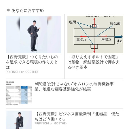
あなたにおすすめ
【西野亮廣】つくりたいもの
「取りあえずボルトで固定」
を追求できる環境の作り方と
は禁物 締結部設計で押さえ
は
るべき基本
PR(FINCHI on GOETHE)
AI関連“だけじゃない”オムロンの制御機器事
業、地道な顧客基盤強化が結実
【西野亮廣】ビジネス書最新刊『北極星 僕た
ちはどう働くか』
PR(FINCHI on GOETHE)