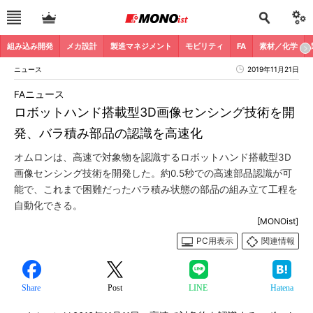
組み込み開発
メカ設計
製造マネジメント
モビリティ
FA
素材／化学
ニュース
2019年11月21日
FAニュース
ロボットハンド搭載型3D画像センシング技術を開
発、バラ積み部品の認識を高速化
オムロンは、高速で対象物を認識するロボットハンド搭載型3D
画像センシング技術を開発した。約0.5秒での高速部品認識が可
能で、これまで困難だったバラ積み状態の部品の組み立て工程を
自動化できる。
[MONOist]
PC用表示
関連情報
Share
Post
LINE
Hatena