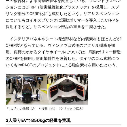
ーの複合材による衝撃吸収体を配置している。フロントサスペン
ションにはCFRP（炭素繊維強化プラスチック）を採用し、スプ
リング部分のCFRP化にも成功したという。リアサスペンション
についてもコイルスプリングに環動ポリマーを導入したCFRPを
採用するなど、サスペンション部品の重量を半減させた。
インテリアパネルやシート構造部材など内装素材もほとんどが
CFRP製となっている。ウィンドウは透明のアクリル樹脂を採
用。負荷のかかるタイヤホイールについては、環動ポリマー構造
のCFRPを採用し耐衝撃特性を改善した。タイヤのゴム素材につ
いてもImPACTのプロジェクトによる独自素材を用いたという。
「I to P」の前部（左）と後部（右）（クリックで拡大）
3人乗りEVで850kgの軽量を実現