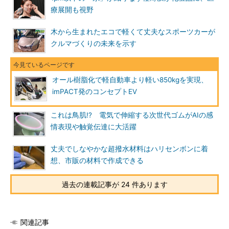
療展開も視野
木から生まれたエコで軽くて丈夫なスポーツカーが
クルマづくりの未来を示す
オール樹脂化で軽自動車より軽い850kgを実現、
imPACT発のコンセプトEV
これは鳥肌!? 電気で伸縮する次世代ゴムがAIの感
情表現や触覚伝達に大活躍
丈夫でしなやかな超撥水材料はハリセンボンに着
想、市販の材料で作成できる
過去の連載記事が 24 件あります
関連記事