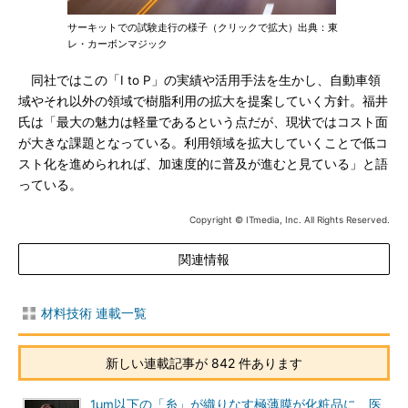
サーキットでの試験走行の様子（クリックで拡大）出典：東
レ・カーボンマジック
同社ではこの「I to P」の実績や活用手法を生かし、自動車領
域やそれ以外の領域で樹脂利用の拡大を提案していく方針。福井
氏は「最大の魅力は軽量であるという点だが、現状ではコスト面
が大きな課題となっている。利用領域を拡大していくことで低コ
スト化を進められれば、加速度的に普及が進むと見ている」と語
っている。
Copyright © ITmedia, Inc. All Rights Reserved.
関連情報
材料技術 連載一覧
新しい連載記事が 842 件あります
1μm以下の「糸」が織りなす極薄膜が化粧品に、医