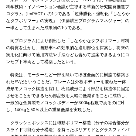
科学技術・イノベーション会議が主導する革新的研究開発推進プ
ログラム（ImPACT）の1つである「超薄膜化・強靭化『しなやか
なタフポリマー』の実現」（伊藤耕三プログラムマネジャー）の
一環として生まれた成果物の1つである。
同プログラムにより創出した「しなやかなタフポリマー」材料
の特質を生かし、自動車への効果的な適用部位を探索し、将来の
実用化に向けて適用方法や手法なども含めて提案できるようにコ
ンセプト車両として構築したという。
特徴は、モーターなど一部を除いてほぼ全面的に樹脂で構築さ
れたEVだということだ。フレームは外板ボディーを兼ねた一体
成形モノコック構造を採用。樹脂成形により部品を構造体に固定
させることができるため部品数を大幅に低減することに成功し、
一般的な金属製モノコックボディーが300kg程度であるのに対
し、140kgと50％以上の重量低減を実現した。
クラッシュボックスには環動ポリマー構造（分子の結合部分が
スライド可能な分子構造）を持ったポリアミドとグラスファイバ