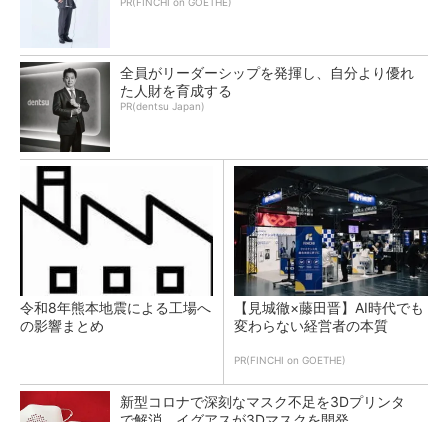
PR(FINCHI on GOETHE)
全員がリーダーシップを発揮し、自分より優れ
た人財を育成する
PR(dentsu Japan)
令和8年熊本地震による工場へ
【見城徹×藤田晋】AI時代でも
の影響まとめ
変わらない経営者の本質
PR(FINCHI on GOETHE)
新型コロナで深刻なマスク不足を3Dプリンタ
で解消、イグアスが3Dマスクを開発