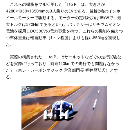
これらの樹脂をフル活用した「I to P」は、大きさが
4280×1930×1350mmの3人乗りのEVである。後輪2輪のインホ
イールモーターで駆動する。モーターの定格出力は15kWで、最
大トルクは570Nmであるという。バッテリーはリチウムイオン
電池を採用しDC300Vの電力容量を持つ。これらの機能を備えつ
つ車体重量は軽自動車（1トン程度）よりも軽い850kgを実現し
た。
実際の構築された「I to P」はサーキットなどでの走行試験な
どを実際に行っており「時速120kmでの走行でも問題はなかっ
た」（東レ・カーボンマジック 営業部門長 福井昌弘氏）とす
る。