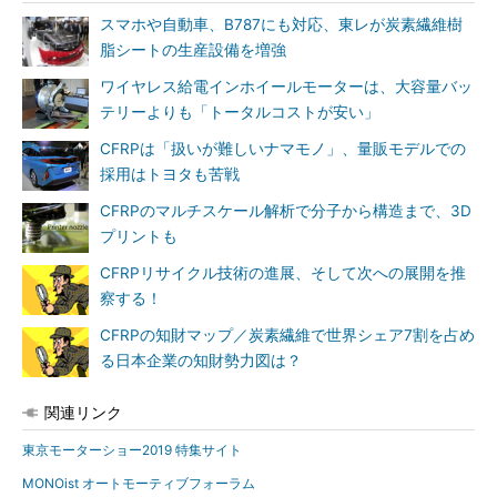
スマホや自動車、B787にも対応、東レが炭素繊維樹
脂シートの生産設備を増強
ワイヤレス給電インホイールモーターは、大容量バッ
テリーよりも「トータルコストが安い」
CFRPは「扱いが難しいナマモノ」、量販モデルでの
採用はトヨタも苦戦
CFRPのマルチスケール解析で分子から構造まで、3D
プリントも
CFRPリサイクル技術の進展、そして次への展開を推
察する！
CFRPの知財マップ／炭素繊維で世界シェア7割を占め
る日本企業の知財勢力図は？
関連リンク
東京モーターショー2019 特集サイト
MONOist オートモーティブフォーラム