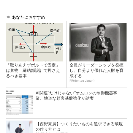
あなたにおすすめ
「取りあえずボルトで固定」
全員がリーダーシップを発揮
は禁物 締結部設計で押さえ
し、自分より優れた人財を育
るべき基本
成する
PR(dentsu Japan)
AI関連“だけじゃない”オムロンの制御機器事
業、地道な顧客基盤強化が結実
【西野亮廣】つくりたいものを追求できる環境
の作り方とは