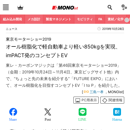
組み込み開発
メカ設計
製造マネジメント
モビリティ
FA
素材／化学
ニュース
2019年10月28日
東京モーターショー2019
オール樹脂化で軽自動車より軽い850kgを実現、
imPACT発のコンセプトEV
東レ・カーボンマジックは「第46回東京モーターショー2019」
（会期：2019年10月24日～11月4日、東京ビッグサイト他）内
で、“ちょっと先の未来を紹介する”「FUTURE EXPO」におい
て、オール樹脂化を目指すコンセプトEV「I to P」を紹介した。
[
三島一孝
，MONOist]
PC用表示
関連情報
Share
Post
LINE
Hatena