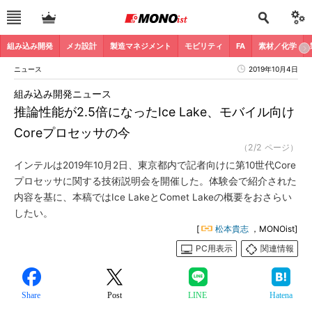
組み込み開発
メカ設計
製造マネジメント
モビリティ
FA
素材／化学
ニュース
2019年10月4日
組み込み開発ニュース
推論性能が2.5倍になったIce Lake、モバイル向け
Coreプロセッサの今
（2/2 ページ）
インテルは2019年10月2日、東京都内で記者向けに第10世代Core
プロセッサに関する技術説明会を開催した。体験会で紹介された
内容を基に、本稿ではIce LakeとComet Lakeの概要をおさらい
したい。
[
松本貴志
，MONOist]
PC用表示
関連情報
Share
Post
LINE
Hatena