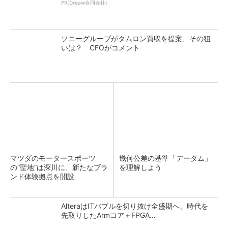
PR(Dreaw合同会社)
ソニーグループがタムロン買収を提案、その狙
いは？ CFOがコメント
マツダのモータースポーツ
幾何公差の基準「データム」
の“聖地”は深川に、新たなブラ
を理解しよう
ンド体験拠点を開設
AlteraはITバブルを切り抜け全盛期へ、時代を
先取りしたArmコア＋FPGA...