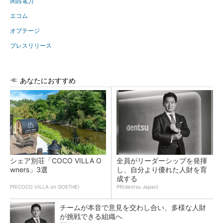
関西電力
エコム
オプテージ
プレスリリース
あなたにおすすめ
シェア別荘「COCO VILLA O
全員がリーダーシップを発揮
wners」3選
し、自分より優れた人財を育
成する
PR(COCO VILLA on GOETHE)
PR(dentsu Japan)
チームが本音で意見を交わし合い、多様な人財
が挑戦できる組織へ