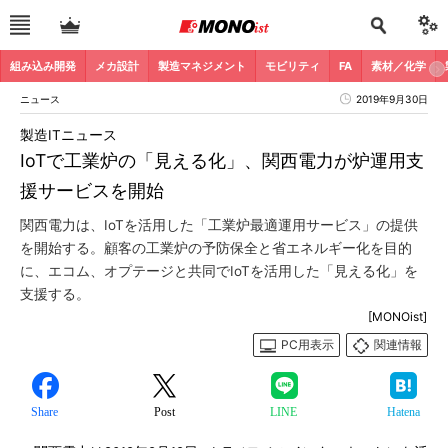
組み込み開発
メカ設計
製造マネジメント
モビリティ
FA
素材／化学
ニュース
2019年9月30日
製造ITニュース
IoTで工業炉の「見える化」、関西電力が炉運用支
援サービスを開始
関西電力は、IoTを活用した「工業炉最適運用サービス」の提供
を開始する。顧客の工業炉の予防保全と省エネルギー化を目的
に、エコム、オプテージと共同でIoTを活用した「見える化」を
支援する。
[MONOist]
PC用表示
関連情報
Share
Post
LINE
Hatena