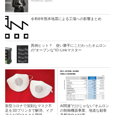
PR(dentsu Japan)
令和8年熊本地震による工場への影響まとめ
異例ヒット？ 使い勝手にこだわったオムロン
の“オープンな”IO-Linkマスター
新型コロナで深刻なマスク不
AI関連“だけじゃない”オムロン
足を3Dプリンタで解消、イグ
の制御機器事業、地道な顧客
アスが3Dマスクを開発
基盤強化が結実