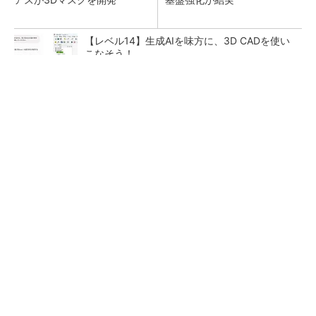
【レベル14】生成AIを味方に、3D CADを使い
こなそう！
【見城徹×藤田晋】AI時代でも変わらない経営
者の本質
PR(FINCHI on GOETHE)
「取りあえずボルトで固定」は禁物 締結部設
計で押さえるべき基本