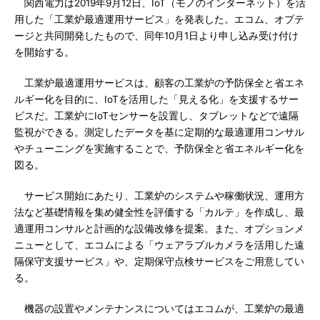
関西電力は2019年9月12日、IoT（モノのインターネット）を活
用した「工業炉最適運用サービス」を発表した。エコム、オプテ
ージと共同開発したもので、同年10月1日より申し込み受け付け
を開始する。
工業炉最適運用サービスは、顧客の工業炉の予防保全と省エネ
ルギー化を目的に、IoTを活用した「見える化」を支援するサー
ビスだ。工業炉にIoTセンサーを設置し、タブレットなどで遠隔
監視ができる。測定したデータを基に定期的な最適運用コンサル
やチューニングを実施することで、予防保全と省エネルギー化を
図る。
サービス開始にあたり、工業炉のシステムや稼働状況、運用方
法など基礎情報を集め健全性を評価する「カルテ」を作成し、最
適運用コンサルと計画的な設備改修を提案。また、オプションメ
ニューとして、エコムによる「ウェアラブルカメラを活用した遠
隔保守支援サービス」や、定期保守点検サービスをご用意してい
る。
機器の設置やメンテナンスについてはエコムが、工業炉の最適