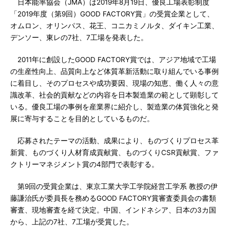
日本能率協会（JMA）は2019年8月19日、優良工場表彰制度
「2019年度（第9回）GOOD FACTORY賞」の受賞企業として、
オムロン、オリンパス、花王、コニカミノルタ、ダイキン工業、
デンソー、東レの7社、7工場を発表した。
2011年に創設したGOOD FACTORY賞では、アジア地域で工場
の生産性向上、品質向上など体質革新活動に取り組んでいる事例
に着目し、そのプロセスや成功要因、現場の知恵、働く人々の意
識改革、社会的貢献などの内容を日本製造業の範として顕彰して
いる。優良工場の事例を産業界に紹介し、製造業の体質強化と発
展に寄与することを目的としているものだ。
応募されたテーマの活動、成果により、ものづくりプロセス革
新賞、ものづくり人材育成貢献賞、ものづくりCSR貢献賞、ファ
クトリーマネジメント賞の4部門で表彰する。
第9回の受賞企業は、東京工業大学工学院経営工学系 教授の伊
藤謙治氏が委員長を務めるGOOD FACTORY賞審査委員会の書類
審査、現地審査を経て決定。中国、インドネシア、日本の3カ国
から、上記の7社、7工場が受賞した。