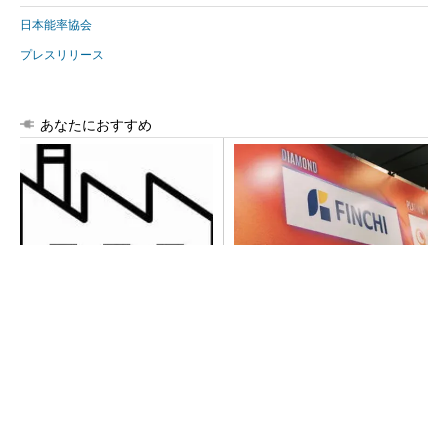
日本能率協会
プレスリリース
あなたにおすすめ
令和8年熊本地震による工場へ
【見城徹×藤田晋】AI時代でも
の影響まとめ
変わらない経営者の本質
PR(FINCHI on GOETHE)
AI関連“だけじゃない”オムロンの制御機器事
業、地道な顧客基盤強化が結実