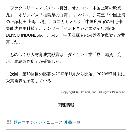
ファクトリーマネジメント賞は、オムロン「中国上海の欧姆
龙」、オリンパス「福島県の白河オリンパス」、花王「中国上海
の上海花王 上海工場」、コニカミノルタ「中国広東省の柯尼卡
美能达商用科技」、デンソー「インドネシア西ジャワ州のPT.
DENSO INDONESIA」、東レ「中国江蘇省の東麗酒伊織染」が受
賞した。
ものづくり人材育成貢献賞は、ダイキン工業「堺、滋賀、淀
川、鹿島製作所」が受賞した。
次回、第10回目の応募を2019年11月から開始。2020年7月末に
受賞発表を予定している。
Copyright © ITmedia, Inc. All Rights Reserved.
関連情報
製造マネジメントニュース 連載一覧