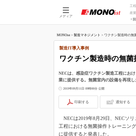
工
産
メディア
脱
つながる技術
AI×技術
MONOist
>
製造マネジメント
>
ワクチン製造時の無菌
つながる工場
AI×設備
つながるサービ
Physical
製造IT導入事例
ワクチン製造時の無菌操
NECは、感染症ワクチン製造工程にお
業に提供する。無菌室内の設備を再現し
2019年09月11日 09時00分 公開
印刷する
通知する
NECは2019年8月29日、NE
工程における無菌操作トレーニング
に提供すると発表した。