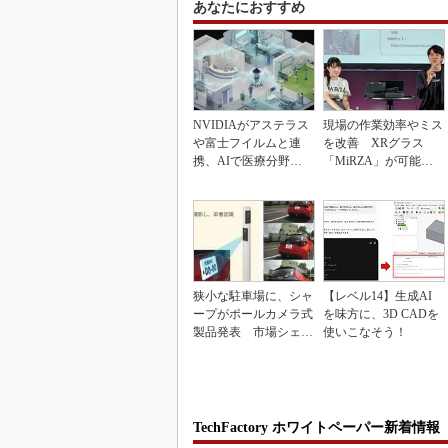
あなたにおすすめ
NVIDIAがアステラス
現場の作業効率やミス
や富士フイルムと連
を改善 XRグラス
携、AIで医療分野支
「MiRZA」が可能に
援へ
するピッキングDX
の...
狭小な駐車場に、シャ
【レベル14】生成AI
ープがポールカメラ式
を味方に、3D CADを
製品発表 市場シェア
使いこなそう！
10％目指す
TechFactory ホワイトペーパー新着情報