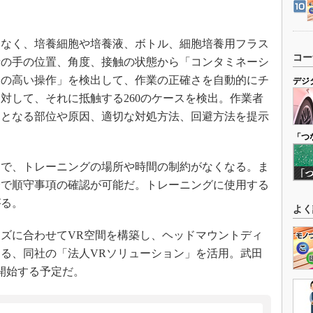
なく、培養細胞や培養液、ボトル、細胞培養用フラス
コー
者の手の位置、角度、接触の状態から「コンタミネーシ
クの高い操作」を検出して、作業の正確さを自動的にチ
デジ
に対して、それに抵触する260のケースを検出。作業者
クとなる部位や原因、適切な対処方法、回避方法を提示
「つ
で、トレーニングの場所や時間の制約がなくなる。ま
身で順守事項の確認が可能だ。トレーニングに使用する
がる。
よく
ズに合わせてVR空間を構築し、ヘッドマウントディ
る、同社の「法人VRソリューション」を活用。武田
開始する予定だ。