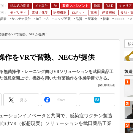
程別：
組み込み開発
メカ設計
製造マネジメント
物流
R＆D
キャリア
FA
業別：
モビリティ
素材／化学
医療機器
ロボット
電機
産業機械
食品・
炭素
サステナ設計
エッジ逆襲
品質
展示会
特集
メ
IoT
AI
ebook
伝承
組み込み開発
CEATEC
読者調査まとめ
編集後記
操作をVRで習熟、NECが提供：...
JIMTOF
保全
メカ設計
つながるクルマ
組込み/エッジ コンピューティング
ス
 AI
製造マネジメント
5G
展＆IoT/5Gソリューション展
VR／AR
FA
作をVRで習熟、NECが提供
IIFES
モビリティ
フィールドサービス
国際ロボット展
素材／化学
FPGA
ける無菌操作トレーニング向けVRソリューションを武田薬品工
製造
ジャパンモビリティショー
た仮想空間上で、機器を用いた無菌操作を体感学習できる。
組み込み画像技術
TECHNO-FRONTIER
[
MONOist
]
組み込みモデリング
人テク展
Windows Embedded
見る
Share
スマート工場EXPO
車載ソフト開発
EdgeTech+
Cソリューションイノベータと共同で、感染症ワクチン製造
ISO26262
日本ものづくりワールド
向けVR（仮想現実）ソリューションを武田薬品工業
無償設計ツール
AUTOMOTIVE WORLD