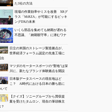
た3社の方法
現場の作業効率やミスを改善 XRグ
ラス「MiRZA」が可能にするピッキ
ングDXの未来
いくら部品を集めても納期が遅れる
不思議、「納期順守率」に潜むワナ
日立の米国のストレージ製造拠点が、
世界経済フォーラム認定の先進工場に
選出
マツダのモータースポーツの“聖地”は深
川に、新たなブランド体験拠点を開設
日本版データスペースの現在地はど
こ？ AI時代における日本の勝ち筋に
ついて
【クイズ】ソニーグループから買収提
案を受けたタムロン、現在の筆頭株主
は？