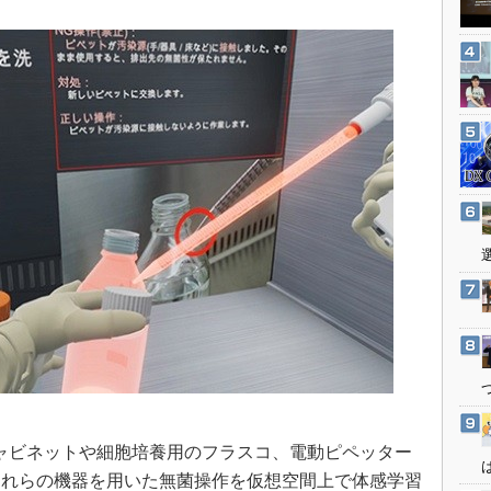
3Dプリンタ
産業オープンネット展
デジタルツインとCAE
S＆OP
インダストリー4.0
イノベーション
製造業ビッグデータ
メイドインジャパン
植物工場
知財マネジメント
海外生産
グローバル設計・開発
制御セキュリティ
新型コロナへの対応
ャビネットや細胞培養用のフラスコ、電動ピペッター
それらの機器を用いた無菌操作を仮想空間上で体感学習