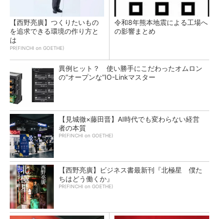
【西野亮廣】つくりたいもの
令和8年熊本地震による工場へ
を追求できる環境の作り方と
の影響まとめ
は
PR(FINCHI on GOETHE)
異例ヒット？ 使い勝手にこだわったオムロン
の“オープンな”IO-Linkマスター
【見城徹×藤田晋】AI時代でも変わらない経営
者の本質
PR(FINCHI on GOETHE)
【西野亮廣】ビジネス書最新刊『北極星 僕た
ちはどう働くか』
PR(FINCHI on GOETHE)