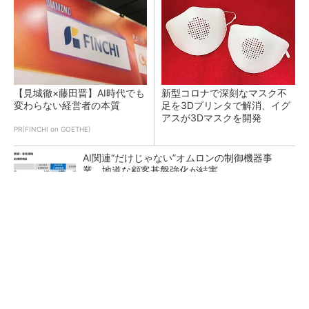
【見城徹×藤田晋】AI時代でも
新型コロナで深刻なマスク不
変わらない経営者の本質
足を3Dプリンタで解消、イグ
アスが3Dマスクを開発
PR(FINCHI on GOETHE)
AI関連“だけじゃない”オムロンの制御機器事
業、地道な顧客基盤強化が結実
【レベル14】生成AIを味方に、3D CADを使い
こなそう！
「取りあえずボルトで固定」は禁物 締結部設