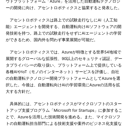
ウドプラットフォーム「Azure」を活用した自動運転テクノロジ
ーの開発に向け、アセントロボティクスと協業すると発表した。
アセントロボティクスは路上での試験走行なしにAI（人工知
能）エージェントを開発する、自動運転向けAIソフトウェアの開
発技術を持つ。路上での試験走行をせずにAIエージェントの学習
ができるため、国内外を問わず事業展開が可能だ。
アセントロボティクスでは、Azureが特徴とする世界54地域で
展開するグローバルな拡張性、90以上のセキュリティ認証、デー
タプライバシーの取り扱い、プラットフォーム上で提供している
各種AIやIoT（モノのインターネット）サービスを評価し、自社
の自動運転テクノロジー開発プラットフォームとしてAzureを選
択した。今後は、自動運転向けAIの学習環境にAzureの活用を拡
大する方針だ。
具体的には、アセントロボティクスがマイクロソフトのスター
トアップ支援プログラム「Microsoft for Startups」に参加するこ
とで、Azureを活用した技術開発を進める。また、マイクロソフ
トの自動運転担当部門による技術支援や案件のビジネス化支援な