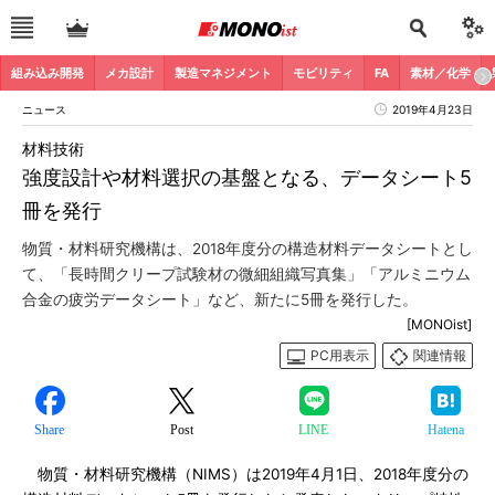
組み込み開発
メカ設計
製造マネジメント
モビリティ
FA
素材／化学
ニュース
2019年4月23日
材料技術
強度設計や材料選択の基盤となる、データシート5
冊を発行
物質・材料研究機構は、2018年度分の構造材料データシートとし
て、「長時間クリープ試験材の微細組織写真集」「アルミニウム
合金の疲労データシート」など、新たに5冊を発行した。
[MONOist]
PC用表示
関連情報
Share
Post
LINE
Hatena
物質・材料研究機構（NIMS）は2019年4月1日、2018年度分の