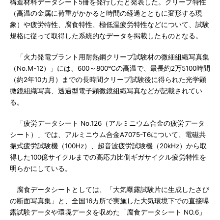
構造材料データシート5冊を発行したと発表した。クリープ特性
（高温の金属に荷重がかかると時間の経過とともに変形する現
象）や疲労特性、腐食特性、極低温疲労特性などについて、試験
規格に従って取得した系統的なデータを掲載したものとなる。
「火力発電プラント用耐熱鋼クリープ試験材の微細組織写真集
（No.M-12）」には、600～800℃の高温で、最長約2万5100時間
（約2年10カ月）までの長時間クリープ試験後に得られた光学顕
微鏡組織写真、透過型電子顕微鏡組織写真などが記載されてい
る。
「疲労データシート No.126（アルミニウム合金の疲労データ
シート）」では、アルミニウム合金A7075-T6について、電磁共
振式疲労試験機（100Hz）、超音波疲労試験機（20kHz）から取
得した100億サイクルまでの高応力比側ギガサイクル疲労特性を
明らかにしている。
腐食データシートとしては、「大気曝露試験片に生成したさび
の断面写真集」と、全国16カ所で実施した大気環境下での直接曝
露試験データや環境データを収めた「腐食データシート NO.6」