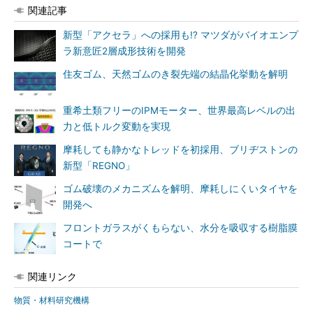
関連記事
新型「アクセラ」への採用も!? マツダがバイオエンプ
ラ新意匠2層成形技術を開発
住友ゴム、天然ゴムのき裂先端の結晶化挙動を解明
重希土類フリーのIPMモーター、世界最高レベルの出
力と低トルク変動を実現
摩耗しても静かなトレッドを初採用、ブリヂストンの
新型「REGNO」
ゴム破壊のメカニズムを解明、摩耗しにくいタイヤを
開発へ
フロントガラスがくもらない、水分を吸収する樹脂膜
コートで
関連リンク
物質・材料研究機構