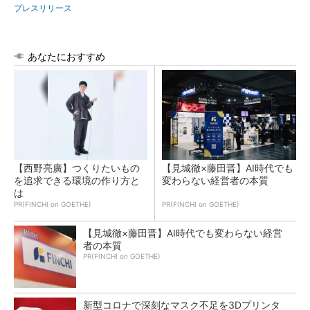
プレスリリース
あなたにおすすめ
【西野亮廣】つくりたいもの
【見城徹×藤田晋】AI時代でも
を追求できる環境の作り方と
変わらない経営者の本質
は
PR(FINCHI on GOETHE)
PR(FINCHI on GOETHE)
【見城徹×藤田晋】AI時代でも変わらない経営
者の本質
PR(FINCHI on GOETHE)
新型コロナで深刻なマスク不足を3Dプリンタ