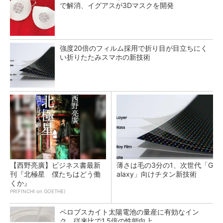
で解消、イグアスが3Dマスクを開発
強度20倍のフィルム採用で折り目が目立ちにく
い折りたたみスマホの新技術
【西野亮廣】ビジネス書最新
薄さは毛の3分の1、次世代「G
刊『北極星 僕たちはどう働
alaxy」向けチタン新技術
くか』
PR(FINCHI on GOETHE)
ペロブスカイト太陽電池の量産に有効なイン
ク、従来比で1.5倍の性能向上