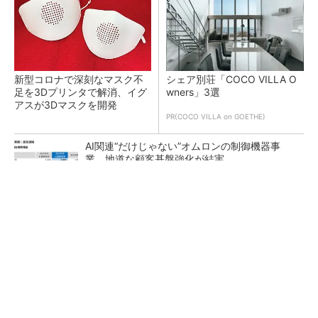
新型コロナで深刻なマスク不
シェア別荘「COCO VILLA O
足を3Dプリンタで解消、イグ
wners」3選
アスが3Dマスクを開発
PR(COCO VILLA on GOETHE)
AI関連“だけじゃない”オムロンの制御機器事
業、地道な顧客基盤強化が結実
【レベル14】生成AIを味方に、3D CADを使い
こなそう！
「取りあえずボルトで固定」は禁物 締結部設
計で押さえるべき基本