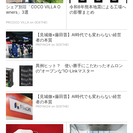
シェア別荘「COCO VILLA O
令和8年熊本地震による工場へ
wners」3選
の影響まとめ
PR(COCO VILLA on GOETHE)
【見城徹×藤田晋】AI時代でも変わらない経営
者の本質
PR(FINCHI on GOETHE)
異例ヒット？ 使い勝手にこだわったオムロン
の“オープンな”IO-Linkマスター
【見城徹×藤田晋】AI時代でも変わらない経営
者の本質
PR(FINCHI on GOETHE)