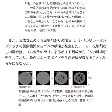
剤ありの合成ゴムと充填剤なしの合成ゴムについ
て、伸長応力および見かけの体積ひずみとひずみ
の関係を調べたところ、いずれの合成ゴムもひず
みの増加に応じて見かけの体積ひずみが増加して
いることが分かった。ここから、ひずみの拘束に
よってゴム内部でボイドが発生していることが分
かる 出典：住友ゴム工業
また、合成ゴムのうち充填剤ありの場合は、シリカやカーボン
ブラックの凝集物間からゴムの破壊が発生した。一方、充填剤な
しの場合は、ゴム分子の滑りによるボイド形成からゴムの破壊が
発生しており、条件によってボイド発生の経緯が異なることも明
らかにななった。
充填剤ありの合成ゴムのボイド観察。凝集物間にボイドが発
生し、そのボイドがつながり合うことでき裂が発生。充填剤
の補強効果によりボイド直径は小さくなる 出典：住友ゴム工
業