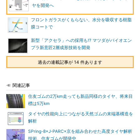
ヤを開発へ
フロントガラスがくもらない、水分を吸収する樹脂
膜コートで
新型「アクセラ」への採用も!? マツダがバイオエン
プラ新意匠2層成形技術を開発
過去の連載記事が 14 件あります
関連記事
住友ゴムの2万km走っても新品同様のタイヤ、将来目
標は5万km
タイヤの性能向上につながる天然ゴムの末端基構造を
解析
SPring-8×J-PARC×京を組み合わせた高度タイヤ解析
技術、住友ゴムが開発中