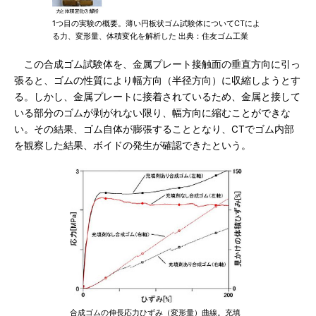
1つ目の実験の概要。薄い円板状ゴム試験体についてCTによ
る力、変形量、体積変化を解析した 出典：住友ゴム工業
この合成ゴム試験体を、金属プレート接触面の垂直方向に引っ
張ると、ゴムの性質により幅方向（半径方向）に収縮しようとす
る。しかし、金属プレートに接着されているため、金属と接して
いる部分のゴムが剥がれない限り、幅方向に縮むことができな
い。その結果、ゴム自体が膨張することとなり、CTでゴム内部
を観察した結果、ボイドの発生が確認できたという。
合成ゴムの伸長応力ひずみ（変形量）曲線。充填