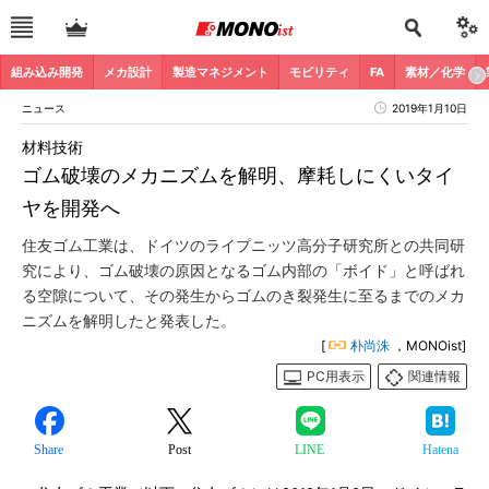
組み込み開発
メカ設計
製造マネジメント
モビリティ
FA
素材／化学
ニュース
2019年1月10日
材料技術
ゴム破壊のメカニズムを解明、摩耗しにくいタイ
ヤを開発へ
住友ゴム工業は、ドイツのライプニッツ高分子研究所との共同研
究により、ゴム破壊の原因となるゴム内部の「ボイド」と呼ばれ
る空隙について、その発生からゴムのき裂発生に至るまでのメカ
ニズムを解明したと発表した。
[
朴尚洙
，MONOist]
PC用表示
関連情報
Share
Post
LINE
Hatena