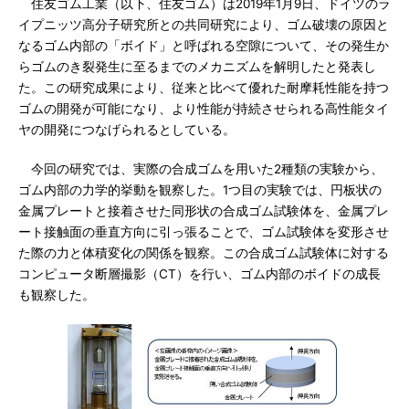
住友ゴム工業（以下、住友ゴム）は2019年1月9日、ドイツのラ
イプニッツ高分子研究所との共同研究により、ゴム破壊の原因と
なるゴム内部の「ボイド」と呼ばれる空隙について、その発生か
らゴムのき裂発生に至るまでのメカニズムを解明したと発表し
た。この研究成果により、従来と比べて優れた耐摩耗性能を持つ
ゴムの開発が可能になり、より性能が持続させられる高性能タイ
ヤの開発につなげられるとしている。
今回の研究では、実際の合成ゴムを用いた2種類の実験から、
ゴム内部の力学的挙動を観察した。1つ目の実験では、円板状の
金属プレートと接着させた同形状の合成ゴム試験体を、金属プレ
ート接触面の垂直方向に引っ張ることで、ゴム試験体を変形させ
た際の力と体積変化の関係を観察。この合成ゴム試験体に対する
コンピュータ断層撮影（CT）を行い、ゴム内部のボイドの成長
も観察した。