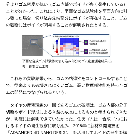
分よりゴム密度が低い（ゴム内部でボイドが多く発生している）
ことが分かった。これにより、平面なゴム試験体を平面方向に引
っ張った場合、切り込み先端部分にボイドが存在すること、ゴム
の破断にはボイドが関与することが解明されたとする。
平面な合成ゴム試験体の切り込み部分のゴム密度測定結果 出
典：住友ゴム工業
これらの実験結果から、ゴムの粘弾性をコントロールすること
で、従来よりも破壊されにくいゴム、高い耐摩耗性能を持ったゴ
ムの開発につなげられるという。
タイヤの摩耗現象の一因であるゴムの破壊は、ゴム内部の分子
切断やボイド形成によるき裂の成長によるものと考えられてきた
が、明確には解明できていなかった。住友ゴムは、合成ゴムにお
けるボイドの発生観察に取り組み、2015年に新材料開発技術
「ADVANCED 4D NANO DESIGN」を活用してボイドの発生を構